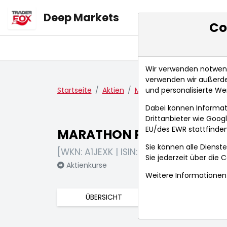
Deep Markets
Co
Übersicht
Ma
Wir verwenden notwendi
verwenden wir außerde
und personalisierte We
Startseite
Aktien
MARATHON PETROLEUM Co
Dabei können Informat
Drittanbieter wie Goo
EU/des EWR stattfinden
MARATHON PETROLEUM Co
Sie können alle Dienste
[WKN: A1JEXK | ISIN: US56585A1025]
Sie jederzeit über die
C
Aktienkurse
Weitere Informationen 
ÜBERSICHT
FUNDAMENTA