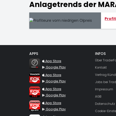
Anlagetrends der MAR
Profi
APPS
INFOS
TraderFox Flash
Über TraderF
App Store
Google Play
Kontakt
TraderFox App
App Store
Vertrag Künd
Google Play
Jobs bei Trad
TraderFox Pro
App Store
Impressum
Google Play
AGB
TraderFox dpa-AFX ProFeed
App Store
Datenschutz
Google Play
Cookie-Einst