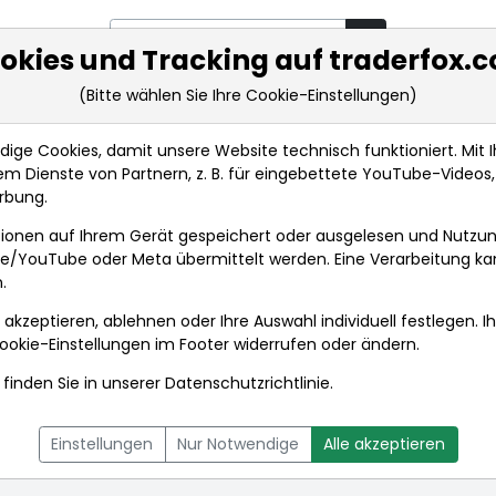
okies und Tracking auf traderfox.
(Bitte wählen Sie Ihre Cookie-Einstellungen)
rkt-Analysen
Market Tools
Realtimekurse
Nachrichten
ge Cookies, damit unsere Website technisch funktioniert. Mit Ih
m Dienste von Partnern, z. B. für eingebettete YouTube-Video
rbung.
rp
Anlagetrends
ionen auf Ihrem Gerät gespeichert oder ausgelesen und Nutzu
gle/YouTube oder Meta übermittelt werden. Eine Verarbeitung k
.
rp
 akzeptieren, ablehnen oder Ihre Auswahl individuell festlegen. I
ookie-Einstellungen
im Footer widerrufen oder ändern.
finden Sie in unserer
Datenschutzrichtlinie
.
L
NACHRICHTEN
CHARTTOOL
Einstellungen
Nur Notwendige
Alle akzeptieren