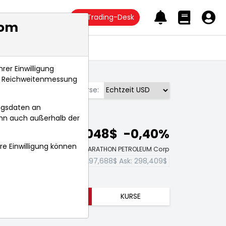
Trading-Desk
com
Anlagetrends
rer Einwilligung
s, Reichweitenmessung
Börse:
ngsdaten an
ann auch außerhalb der
298,048$
-0,40%
hre Einwilligung können
Echtzeit-Aktienkurs MARATHON PETROLEUM Corp
Bid:
297,688$
Ask:
298,409$
TRENDS
KURSE