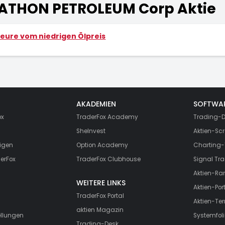
ATHON PETROLEUM Corp Aktie
teure vom niedrigen Ölpreis
AKADEMIEN
SOFTWA
ox
TraderFox Academy
Trading-D
SheInvest
Aktien-Scr
igen
Option Academy
Charting-
erFox
TraderFox Clubhouse
Signal Tra
Aktien-Ra
WEITERE LINKS
Aktien-Port
TraderFox Portal
Aktien-Te
aktien Magazin
ellungen
Systemfoli
Trading-Desk