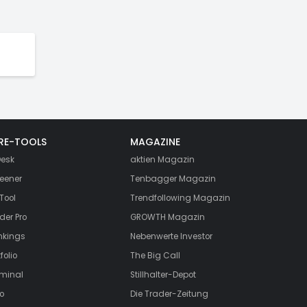
RE-TOOLS
MAGAZINE
esk
aktien
Magazin
eener
Tenbagger Magazin
Tool
Trendfollowing Magazin
der Pro
GROWTH
Magazin
nkings
Nebenwerte Investor
folio
The Big Call
rminal
Stillhalter-Depot
o
Die Trader-Zeitung