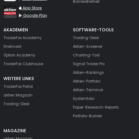
Barrierefreiheit
TraderFox aktien Magazin
App Store
Google Play
AKADEMIEN
SOFTWARE-TOOLS
TraderFox Academy
Trading-Desk
SheInvest
Aktien-Screener
Option Academy
Charting-Tool
TraderFox Clubhouse
Signal Trader Pro
Aktien-Rankings
WEITERE LINKS
Aktien-Portfolio
TraderFox Portal
Aktien-Terminal
aktien Magazin
Systemfolio
Trading-Desk
Paper: Research-Reports
Portfolio-Builder
MAGAZINE
aktien
Magazin