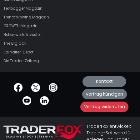
Tenbagger Magazin
Trendfollowing Magazin
GROWTH
Magazin
Nebenwerte Investor
The Big Call
Stillhalter-Depot
Die Trader-Zeitung
Kontakt
offizielle Social Media-Accounts
Vertrag kündigen
Vertrag widerrufen
TraderFox entwickelt
Trading-Software für
Anleger und Trader.