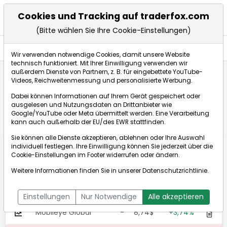
Cookies und Tracking auf traderfox.com
(Bitte wählen Sie Ihre Cookie-Einstellungen)
Anlagetrends
Wir verwenden notwendige Cookies, damit unsere Website
technisch funktioniert. Mit Ihrer Einwilligung verwenden wir
außerdem Dienste von Partnern, z. B. für eingebettete YouTube-
Videos, Reichweitenmessung und personalisierte Werbung.
Startseite
Anlagetrends
Hochauflösende Kameras
Dabei können Informationen auf Ihrem Gerät gespeichert oder
ausgelesen und Nutzungsdaten an Drittanbieter wie
Google/YouTube oder Meta übermittelt werden. Eine Verarbeitung
Hochauflösende Kameras
kann auch außerhalb der EU/des EWR stattfinden.
Sie können alle Dienste akzeptieren, ablehnen oder Ihre Auswahl
Wert
N
Aktuell
%
individuell festlegen. Ihre Einwilligung können Sie jederzeit über die
Cookie-Einstellungen
im Footer widerrufen oder ändern.
Axon Enterprise
1
571,80$
9,44 %
Weitere Informationen finden Sie in unserer
Datenschutzrichtlinie
.
Eastman Kodak
-
10,05$
6,36 %
Company
Einstellungen
Nur Notwendige
Alle akzeptieren
Mobileye Global
-
8,74$
+3,74%