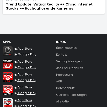
Trend Update: Virtual Reality ++ China Internet
Stocks ++ Hochauflösende Kameras
APPS
INFOS
TraderFox Flash
Über TraderFox
App Store
Google Play
Kontakt
TraderFox App
App Store
Vertrag Kündigen
Google Play
Jobs bei TraderFox
TraderFox Pro
App Store
Impressum
Google Play
AGB
TraderFox dpa-AFX ProFeed
App Store
Datenschutz
Google Play
Cookie-Einstellungen
TraderFox Live Trading
App Store
Alle Aktien
Google Play