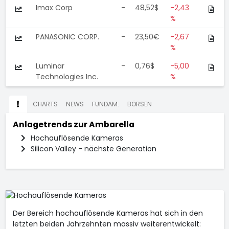
Imax Corp
-
48,52$
-2,43
%
PANASONIC CORP.
-
23,50€
-2,67
%
Luminar
-
0,76$
-5,00
Technologies Inc.
%
CHARTS
NEWS
FUNDAM.
BÖRSEN
Anlagetrends zur
Ambarella
Hochauflösende Kameras
Silicon Valley - nächste Generation
Der Bereich hochauflösende Kameras hat sich in den
letzten beiden Jahrzehnten massiv weiterentwickelt: