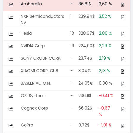
Ambarella
-
86,81$
3,60 %
NXP Semiconductors
1
239,94$
3,52 %
NV
Tesla
13
328,67$
2,86 %
NVIDIA Corp
19
224,00$
2,29 %
SONY GROUP CORP.
-
23,74$
2,19 %
XIAOMI CORP. CL.B
-
3,04€
2,13 %
BASLER AG O.N.
-
24,05€
0,00 %
OSI Systems
-
236,11$
-0,41 %
Cognex Corp
-
66,92$
-0,67
%
GoPro
-
0,72$
-1,01 %