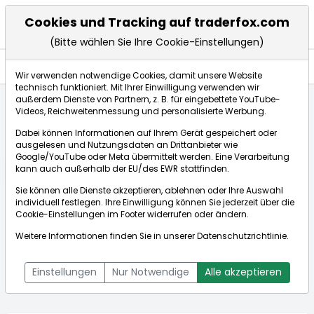
Cookies und Tracking auf traderfox.com
(Bitte wählen Sie Ihre Cookie-Einstellungen)
Anlagetrends
Wir verwenden notwendige Cookies, damit unsere Website
technisch funktioniert. Mit Ihrer Einwilligung verwenden wir
außerdem Dienste von Partnern, z. B. für eingebettete YouTube-
Videos, Reichweitenmessung und personalisierte Werbung.
Startseite
Aktien
NVIDIA Corp.
Anlagetrends
Dabei können Informationen auf Ihrem Gerät gespeichert oder
ausgelesen und Nutzungsdaten an Drittanbieter wie
Google/YouTube oder Meta übermittelt werden. Eine Verarbeitung
Börse:
kann auch außerhalb der EU/des EWR stattfinden.
Sie können alle Dienste akzeptieren, ablehnen oder Ihre Auswahl
individuell festlegen. Ihre Einwilligung können Sie jederzeit über die
Cookie-Einstellungen
im Footer widerrufen oder ändern.
NVIDIA Corp.
224,002$
+2,29%
Weitere Informationen finden Sie in unserer
Datenschutzrichtlinie
.
Echtzeit-Aktienkurs NVIDIA Corp.
[WKN: 918422 | ISIN:
Bid:
224,000$
Ask:
224,003$
US67066G1040]
Einstellungen
Nur Notwendige
Alle akzeptieren
Aktienkurse