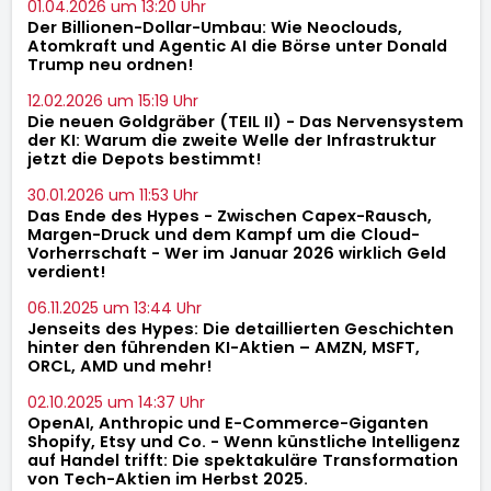
01.04.2026 um 13:20 Uhr
Der Billionen-Dollar-Umbau: Wie Neoclouds,
Atomkraft und Agentic AI die Börse unter Donald
Trump neu ordnen!
12.02.2026 um 15:19 Uhr
Die neuen Goldgräber (TEIL II) - Das Nervensystem
der KI: Warum die zweite Welle der Infrastruktur
jetzt die Depots bestimmt!
30.01.2026 um 11:53 Uhr
Das Ende des Hypes - Zwischen Capex-Rausch,
Margen-Druck und dem Kampf um die Cloud-
Vorherrschaft - Wer im Januar 2026 wirklich Geld
verdient!
06.11.2025 um 13:44 Uhr
Jenseits des Hypes: Die detaillierten Geschichten
hinter den führenden KI-Aktien – AMZN, MSFT,
ORCL, AMD und mehr!
02.10.2025 um 14:37 Uhr
OpenAI, Anthropic und E-Commerce-Giganten
Shopify, Etsy und Co. - Wenn künstliche Intelligenz
auf Handel trifft: Die spektakuläre Transformation
von Tech-Aktien im Herbst 2025.