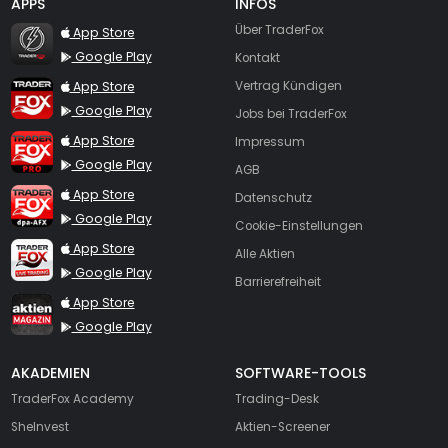
APPS
INFOS
TraderFox Flash
Über TraderFox
App Store
Google Play
Kontakt
TraderFox App
App Store
Vertrag Kündigen
Google Play
Jobs bei TraderFox
TraderFox Pro
App Store
Impressum
Google Play
AGB
TraderFox dpa-AFX ProFeed
App Store
Datenschutz
Google Play
Cookie-Einstellungen
TraderFox Live Trading
App Store
Alle Aktien
Google Play
Barrierefreiheit
TraderFox aktien Magazin
App Store
Google Play
AKADEMIEN
SOFTWARE-TOOLS
TraderFox Academy
Trading-Desk
SheInvest
Aktien-Screener