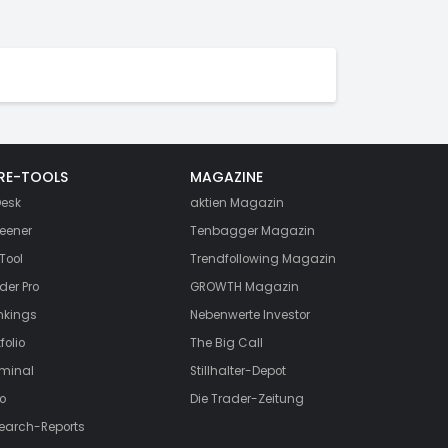
RE-TOOLS
MAGAZINE
esk
aktien
Magazin
eener
Tenbagger Magazin
Tool
Trendfollowing Magazin
der Pro
GROWTH
Magazin
nkings
Nebenwerte Investor
folio
The Big Call
rminal
Stillhalter-Depot
o
Die Trader-Zeitung
search-Reports