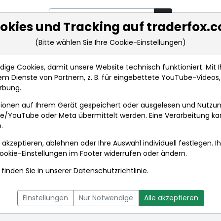
okies und Tracking auf traderfox.
(Bitte wählen Sie Ihre Cookie-Einstellungen)
rkt-Analysen
Market Tools
Realtimekurse
Nachrichten
ge Cookies, damit unsere Website technisch funktioniert. Mit Ih
m Dienste von Partnern, z. B. für eingebettete YouTube-Video
rbung.
Anlagetrends
ionen auf Ihrem Gerät gespeichert oder ausgelesen und Nutzu
gle/YouTube oder Meta übermittelt werden. Eine Verarbeitung k
.
P
 akzeptieren, ablehnen oder Ihre Auswahl individuell festlegen. I
ookie-Einstellungen
im Footer widerrufen oder ändern.
finden Sie in unserer
Datenschutzrichtlinie
.
L
NACHRICHTEN
CHARTTOOL
Einstellungen
Nur Notwendige
Alle akzeptieren