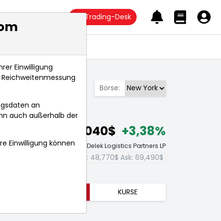
Trading-Desk
com
Anlagetrends
rer Einwilligung
s, Reichweitenmessung
Börse:
ngsdaten an
ann auch außerhalb der
59,040$
+3,38%
hre Einwilligung können
Echtzeit-Aktienkurs Delek Logistics Partners LP
Bid:
48,770$
Ask:
69,490$
TRENDS
KURSE