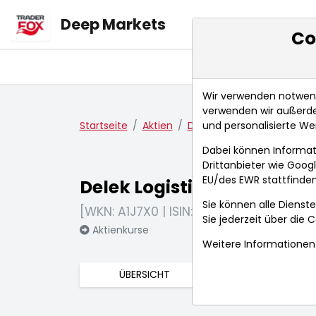
Deep Markets
Co
Übersicht
Ma
Wir verwenden notwendi
verwenden wir außerde
und personalisierte We
Startseite
Aktien
Delek Logistics Partners LP
Dabei können Informat
Drittanbieter wie Goo
EU/des EWR stattfinden
Delek Logistics Partners L
Sie können alle Dienste
[WKN: A1J7X0 | ISIN: US24664T1034]
Sie jederzeit über die
C
Aktienkurse
Weitere Informationen 
ÜBERSICHT
FUNDAMENTA