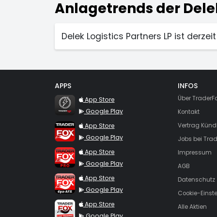
Anlagetrends der Delek
Delek Logistics Partners LP ist derze
APPS
INFOS
TraderFox Flash
Über TraderF
App Store
Google Play
Kontakt
TraderFox App
App Store
Vertrag Künd
Google Play
Jobs bei Trad
TraderFox Pro
App Store
Impressum
Google Play
AGB
TraderFox dpa-AFX ProFeed
App Store
Datenschutz
Google Play
Cookie-Einst
TraderFox Live Trading
App Store
Alle Aktien
Google Play