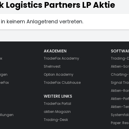
 Logistics Partners LP Aktie
it in keinem Anlagetrend vertreten.
AKADEMIEN
SOFTWA
ox
TraderFox Academy
Trading-D
SheInvest
Aktien-Scr
igen
Option Academy
Charting-
erFox
TraderFox Clubhouse
Signal Tra
Aktien-Ra
WEITERE LINKS
Aktien-Port
TraderFox Portal
Aktien-Te
aktien Magazin
ellungen
Systemfoli
Trading-Desk
Paper: Re