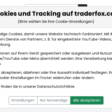
okies und Tracking auf traderfox.
(Bitte wählen Sie Ihre Cookie-Einstellungen)
rkt-Analysen
Market Tools
Realtimekurse
Nachrichten
ge Cookies, damit unsere Website technisch funktioniert. Mit Ih
m Dienste von Partnern, z. B. für eingebettete YouTube-Video
rbung.
nds
ionen auf Ihrem Gerät gespeichert oder ausgelesen und Nutzu
gle/YouTube oder Meta übermittelt werden. Eine Verarbeitung k
.
 akzeptieren, ablehnen oder Ihre Auswahl individuell festlegen. I
ookie-Einstellungen
im Footer widerrufen oder ändern.
finden Sie in unserer
Datenschutzrichtlinie
.
L
NACHRICHTEN
CHARTTOOL
Einstellungen
Nur Notwendige
Alle akzeptieren