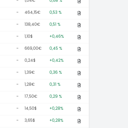
-
1,04€
0,68 %
-
464,15€
0,53 %
-
138,40€
0,51 %
-
1,10$
+0,46%
-
669,00€
0,45 %
-
0,24$
+0,42%
-
1,39€
0,36 %
-
1,28€
0,31 %
-
17,50€
0,29 %
-
14,50$
+0,28%
-
3,65$
+0,28%