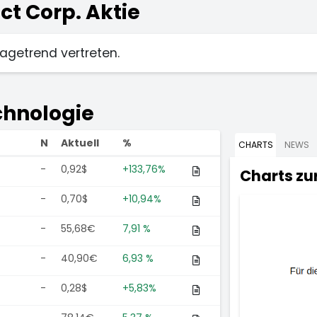
t Corp. Aktie
lagetrend vertreten.
echnologie
N
Aktuell
%
CHARTS
NEWS
-
0,92$
+133,76%
Charts zu
-
0,70$
+10,94%
-
55,68€
7,91 %
-
40,90€
6,93 %
-
0,28$
+5,83%