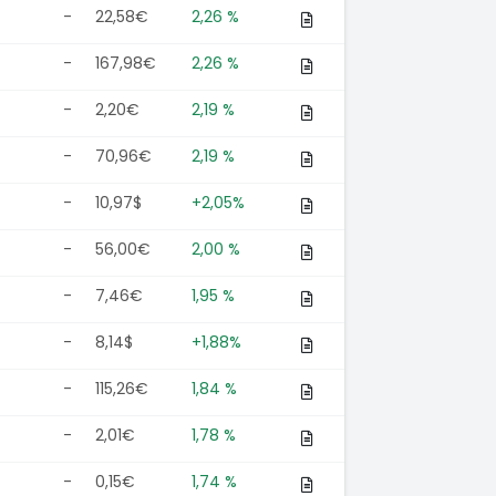
-
22,58€
2,26 %
-
167,98€
2,26 %
-
2,20€
2,19 %
-
70,96€
2,19 %
-
10,97$
+2,05%
-
56,00€
2,00 %
-
7,46€
1,95 %
-
8,14$
+1,88%
-
115,26€
1,84 %
-
2,01€
1,78 %
-
0,15€
1,74 %