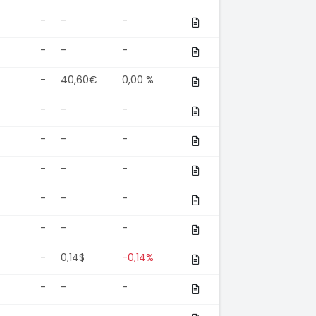
-
-
-
-
-
-
-
40,60€
0,00 %
-
-
-
-
-
-
-
-
-
-
-
-
-
-
-
-
0,14$
-0,14%
-
-
-