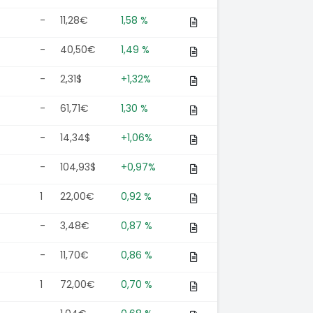
-
11,28€
1,58 %
-
40,50€
1,49 %
-
2,31$
+1,32%
-
61,71€
1,30 %
-
14,34$
+1,06%
-
104,93$
+0,97%
1
22,00€
0,92 %
-
3,48€
0,87 %
-
11,70€
0,86 %
1
72,00€
0,70 %