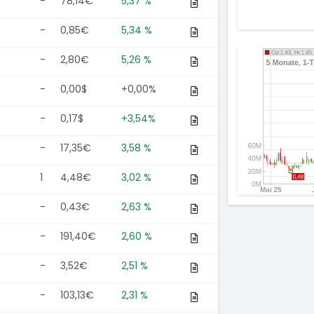
-
78,14€
5,37 %
-
0,85€
5,34 %
-
2,80€
5,26 %
-
0,00$
+0,00%
-
0,17$
+3,54%
-
17,35€
3,58 %
1
4,48€
3,02 %
-
0,43€
2,63 %
-
191,40€
2,60 %
-
3,52€
2,51 %
-
103,13€
2,31 %