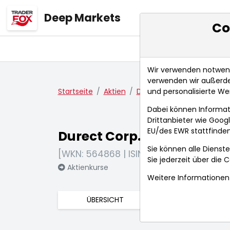
Deep Markets
Co
Übersicht
Ma
Wir verwenden notwendi
verwenden wir außerde
und personalisierte We
Startseite
Aktien
Durect Corp.
Anlagetre
Dabei können Informat
Drittanbieter wie Goo
EU/des EWR stattfinden
Durect Corp.
Sie können alle Dienste
[WKN: 564868 | ISIN: US2666051048]
Sie jederzeit über die
C
Aktienkurse
Weitere Informationen 
ÜBERSICHT
FUNDAMENTA