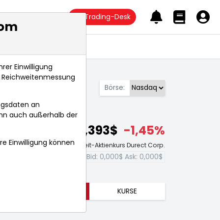
Trading-Desk
com
Anlagetrends
rer Einwilligung
s, Reichweitenmessung
Börse:
ngsdaten an
ann auch außerhalb der
0,393$
-1,45%
hre Einwilligung können
Echtzeit-Aktienkurs Durect Corp.
Bid:
0,000$
Ask:
0,000$
TRENDS
KURSE