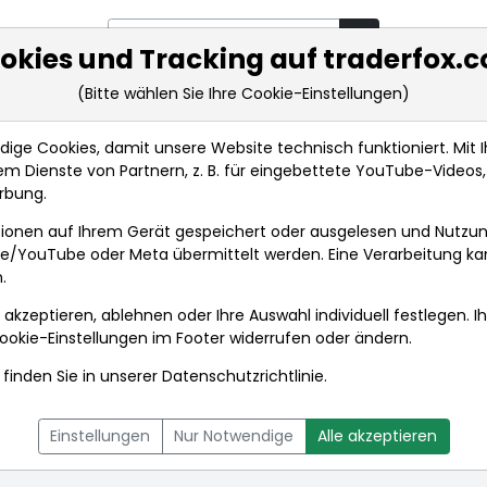
okies und Tracking auf traderfox.
(Bitte wählen Sie Ihre Cookie-Einstellungen)
rkt-Analysen
Market Tools
Realtimekurse
Nachrichten
ge Cookies, damit unsere Website technisch funktioniert. Mit Ih
m Dienste von Partnern, z. B. für eingebettete YouTube-Video
rbung.
nlagetrends
ionen auf Ihrem Gerät gespeichert oder ausgelesen und Nutzu
gle/YouTube oder Meta übermittelt werden. Eine Verarbeitung k
.
 akzeptieren, ablehnen oder Ihre Auswahl individuell festlegen. I
ookie-Einstellungen
im Footer widerrufen oder ändern.
finden Sie in unserer
Datenschutzrichtlinie
.
L
NACHRICHTEN
CHARTTOOL
Einstellungen
Nur Notwendige
Alle akzeptieren