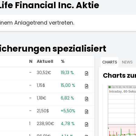
fe Financial Inc. Aktie
 keinem Anlagetrend vertreten.
icherungen spezialisiert
N
Aktuell
%
CHARTS
NEWS
-
30,52€
19,13 %
Charts zu
-
1,15$
15,00 %
-
1,18€
6,82 %
-
21,50$
+5,50%
1
238,90€
4,78 %