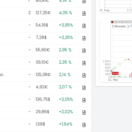
1
86,81€
4,14 %
2
127,25€
4,05 %
-
54,16$
+3,95%
-
7,28$
+3,26%
-
55,90€
2,95 %
-
39,10€
2,36 %
nc.
-
125,38€
2,14 %
-
4,92€
2,07 %
-
136,75$
+2,05%
-
29,86$
+2,02%
-
1,58$
+1,94%