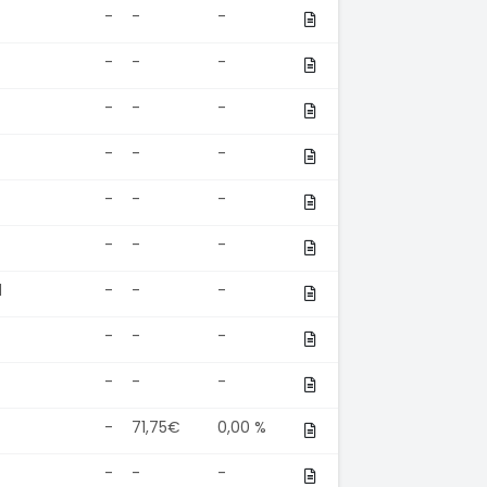
-
-
-
-
-
-
-
-
-
-
-
-
-
-
-
-
-
-
d
-
-
-
-
-
-
-
-
-
-
71,75€
0,00 %
-
-
-