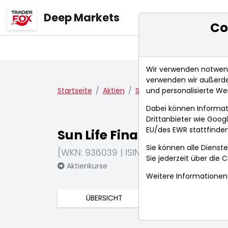
Deep Markets
Co
Übersicht
Ma
Wir verwenden notwendi
verwenden wir außerde
und personalisierte We
Startseite
Aktien
Sun Life Financial Inc.
A
Dabei können Informat
Drittanbieter wie Goo
EU/des EWR stattfinden
Sun Life Financial Inc.
Sie können alle Dienste
[WKN: 936039 | ISIN: CA8667961053]
Sie jederzeit über die
C
Aktienkurse
Weitere Informationen 
ÜBERSICHT
FUNDAMENTA