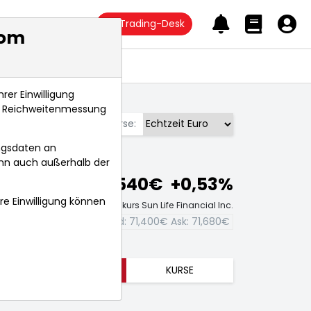
Trading-Desk
com
Anlagetrends
rer Einwilligung
s, Reichweitenmessung
Börse:
ngsdaten an
ann auch außerhalb der
71,540€
+0,53%
hre Einwilligung können
Echtzeit-Aktienkurs Sun Life Financial Inc.
Bid:
71,400€
Ask:
71,680€
TRENDS
KURSE