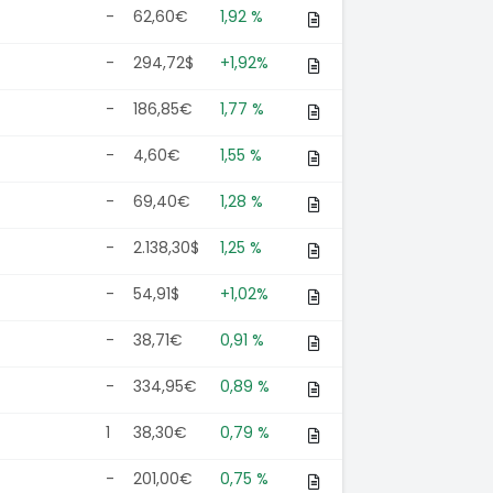
-
62,60€
1,92 %
-
294,72$
+1,92%
-
186,85€
1,77 %
-
4,60€
1,55 %
-
69,40€
1,28 %
-
2.138,30$
1,25 %
-
54,91$
+1,02%
-
38,71€
0,91 %
-
334,95€
0,89 %
1
38,30€
0,79 %
-
201,00€
0,75 %