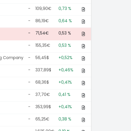
-
109,90€
0,73 %
-
86,19€
0,64 %
-
71,54€
0,53 %
-
155,35€
0,53 %
ing Company
-
56,45$
+0,52%
-
337,89$
+0,46%
-
68,36$
+0,41%
-
37,70€
0,41 %
-
353,99$
+0,41%
-
65,25€
0,38 %