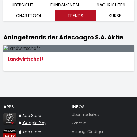
ÜBERSICHT
FUNDAMENTAL
NACHRICHTEN
CHARTTOOL
TRENDS
KURSE
Anlagetrends der Adecoagro S.A. Aktie
Landwirtschaft
APPS
INFOS
TraderFox Flash
Über TraderFox
App Store
Google Play
Kontakt
TraderFox App
App Store
Vertrag Kündigen