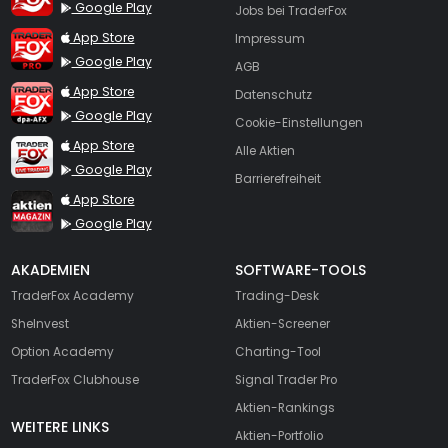
Google Play
Jobs bei TraderFox
TraderFox Pro
App Store
Impressum
Google Play
AGB
TraderFox dpa-AFX ProFeed
App Store
Datenschutz
Google Play
Cookie-Einstellungen
TraderFox Live Trading
App Store
Alle Aktien
Google Play
Barrierefreiheit
TraderFox aktien Magazin
App Store
Google Play
AKADEMIEN
SOFTWARE-TOOLS
TraderFox Academy
Trading-Desk
SheInvest
Aktien-Screener
Option Academy
Charting-Tool
TraderFox Clubhouse
Signal Trader Pro
Aktien-Rankings
WEITERE LINKS
Aktien-Portfolio