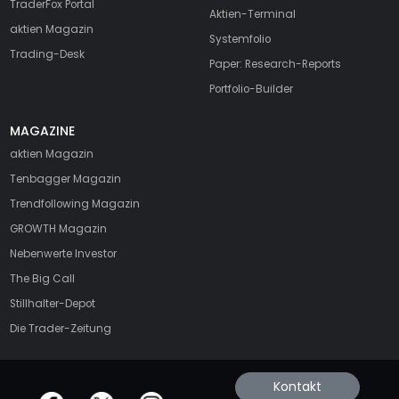
TraderFox Portal
Aktien-Terminal
aktien Magazin
Systemfolio
Trading-Desk
Paper: Research-Reports
Portfolio-Builder
MAGAZINE
aktien
Magazin
Tenbagger Magazin
Trendfollowing Magazin
GROWTH
Magazin
Nebenwerte Investor
The Big Call
Stillhalter-Depot
Die Trader-Zeitung
Kontakt
offizielle Social Media-Accounts