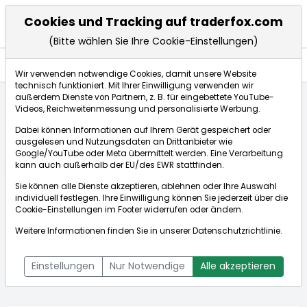
Cookies und Tracking auf traderfox.com
(Bitte wählen Sie Ihre Cookie-Einstellungen)
Anlagetrends
Wir verwenden notwendige Cookies, damit unsere Website
technisch funktioniert. Mit Ihrer Einwilligung verwenden wir
außerdem Dienste von Partnern, z. B. für eingebettete YouTube-
Videos, Reichweitenmessung und personalisierte Werbung.
Startseite
Aktien
Adecoagro S.A.
Anlagetrends
Dabei können Informationen auf Ihrem Gerät gespeichert oder
ausgelesen und Nutzungsdaten an Drittanbieter wie
Google/YouTube oder Meta übermittelt werden. Eine Verarbeitung
Börse:
kann auch außerhalb der EU/des EWR stattfinden.
Sie können alle Dienste akzeptieren, ablehnen oder Ihre Auswahl
individuell festlegen. Ihre Einwilligung können Sie jederzeit über die
Cookie-Einstellungen
im Footer widerrufen oder ändern.
Adecoagro S.A.
9,513$
+1,64%
Weitere Informationen finden Sie in unserer
Datenschutzrichtlinie
.
Echtzeit-Aktienkurs Adecoagro S.A.
[WKN: A1H63F | ISIN:
Bid:
9,444$
Ask:
9,583$
LU0584671464]
Einstellungen
Nur Notwendige
Alle akzeptieren
Aktienkurse