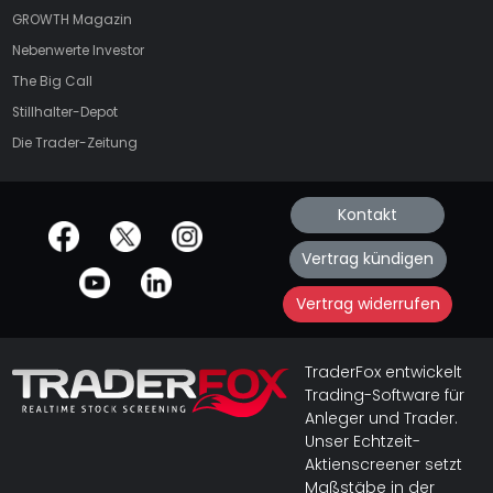
GROWTH
Magazin
Nebenwerte Investor
The Big Call
Stillhalter-Depot
Die Trader-Zeitung
Kontakt
offizielle Social Media-Accounts
Vertrag kündigen
Vertrag widerrufen
TraderFox entwickelt
Trading-Software für
Anleger und Trader.
Unser Echtzeit-
Aktienscreener setzt
Maßstäbe in der