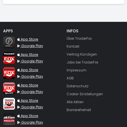
APPS
INFOS
TraderFox Flash
Über TraderFox
App Store
Google Play
Kontakt
TraderFox App
App Store
Vertrag Kündigen
Google Play
Jobs bei TraderFox
TraderFox Pro
App Store
Impressum
Google Play
AGB
TraderFox dpa-AFX ProFeed
App Store
Datenschutz
Google Play
Cookie-Einstellungen
TraderFox Live Trading
App Store
Alle Aktien
Google Play
Barrierefreiheit
TraderFox aktien Magazin
App Store
Google Play