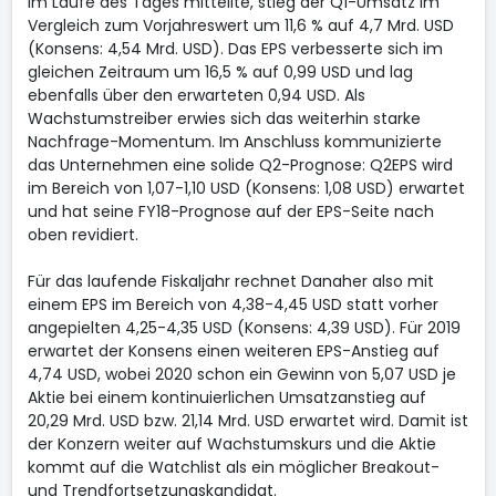
im Laufe des Tages mitteilte, stieg der Q1-Umsatz im
Vergleich zum Vorjahreswert um 11,6 % auf 4,7 Mrd. USD
(Konsens: 4,54 Mrd. USD). Das EPS verbesserte sich im
gleichen Zeitraum um 16,5 % auf 0,99 USD und lag
ebenfalls über den erwarteten 0,94 USD. Als
Wachstumstreiber erwies sich das weiterhin starke
Nachfrage-Momentum. Im Anschluss kommunizierte
das Unternehmen eine solide Q2-Prognose: Q2EPS wird
im Bereich von 1,07-1,10 USD (Konsens: 1,08 USD) erwartet
und hat seine FY18-Prognose auf der EPS-Seite nach
oben revidiert.
Für das laufende Fiskaljahr rechnet Danaher also mit
einem EPS im Bereich von 4,38-4,45 USD statt vorher
angepielten 4,25-4,35 USD (Konsens: 4,39 USD). Für 2019
erwartet der Konsens einen weiteren EPS-Anstieg auf
4,74 USD, wobei 2020 schon ein Gewinn von 5,07 USD je
Aktie bei einem kontinuierlichen Umsatzanstieg auf
20,29 Mrd. USD bzw. 21,14 Mrd. USD erwartet wird. Damit ist
der Konzern weiter auf Wachstumskurs und die Aktie
kommt auf die Watchlist als ein möglicher Breakout-
und Trendfortsetzungskandidat.