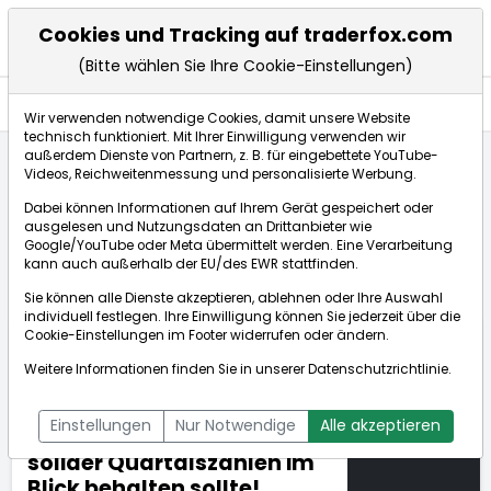
Cookies und Tracking auf traderfox.com
(Bitte wählen Sie Ihre Cookie-Einstellungen)
Anlagetrends
Wir verwenden notwendige Cookies, damit unsere Website
technisch funktioniert. Mit Ihrer Einwilligung verwenden wir
außerdem Dienste von Partnern, z. B. für eingebettete YouTube-
Videos, Reichweitenmessung und personalisierte Werbung.
Startseite
Anlagetrends
Top Stories
Dabei können Informationen auf Ihrem Gerät gespeichert oder
Global Trends USA: Danaher (DHR), Medidata Solutions
ausgelesen und Nutzungsdaten an Drittanbieter wie
(MDSO) und Chemed (CHE) - drei Aktien, die man
Google/YouTube oder Meta übermittelt werden. Eine Verarbeitung
angesichts solider Quartalszahlen im Blick behalten sollte!
kann auch außerhalb der EU/des EWR stattfinden.
Sie können alle Dienste akzeptieren, ablehnen oder Ihre Auswahl
individuell festlegen. Ihre Einwilligung können Sie jederzeit über die
Global Trends USA:
Cookie-Einstellungen
im Footer widerrufen oder ändern.
Danaher (DHR), Medidata
Weitere Informationen finden Sie in unserer
Datenschutzrichtlinie
.
Solutions (MDSO) und
20.04.2018
Chemed (CHE) - drei
um 16:55 Uhr
Einstellungen
Nur Notwendige
Alle akzeptieren
Aktien, die man angesichts
solider Quartalszahlen im
Blick behalten sollte!