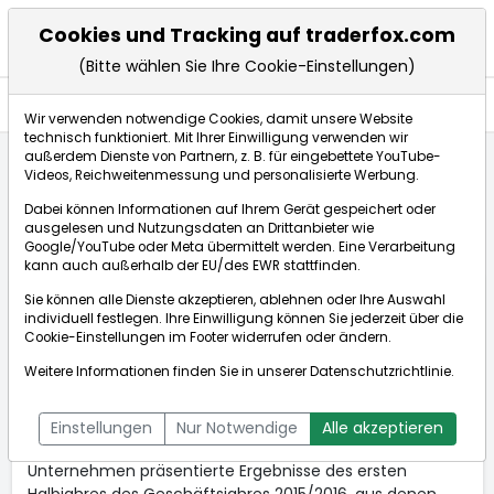
Cookies und Tracking auf traderfox.com
(Bitte wählen Sie Ihre Cookie-Einstellungen)
Anlagetrends
Wir verwenden notwendige Cookies, damit unsere Website
technisch funktioniert. Mit Ihrer Einwilligung verwenden wir
außerdem Dienste von Partnern, z. B. für eingebettete YouTube-
Videos, Reichweitenmessung und personalisierte Werbung.
Startseite
Anlagetrends
Updates
Dabei können Informationen auf Ihrem Gerät gespeichert oder
BioEnergie-Konzern ist weiter auf dem Vormarsch
ausgelesen und Nutzungsdaten an Drittanbieter wie
Google/YouTube oder Meta übermittelt werden. Eine Verarbeitung
kann auch außerhalb der EU/des EWR stattfinden.
BioEnergie-Konzern ist
22.03.2016
Sie können alle Dienste akzeptieren, ablehnen oder Ihre Auswahl
weiter auf dem Vormarsch
um 12:20 Uhr
individuell festlegen. Ihre Einwilligung können Sie jederzeit über die
Cookie-Einstellungen
im Footer widerrufen oder ändern.
Weitere Informationen finden Sie in unserer
Anlagetrend: Biokraftstoffe
Datenschutzrichtlinie
.
VERBIO Vereinigte BioEnergie AG, WKN: A0JL9W
Fundamental
glänzte der führenden Hersteller und
Einstellungen
Nur Notwendige
Alle akzeptieren
Anbieter von Biokraftstoffen zuletzt Anfang Februar. Das
Unternehmen präsentierte Ergebnisse des ersten