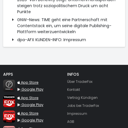
steigen trotz soziopolitischem Druck um acht
Punkte
GNW-News: TIME geht eine Partnerschaft mit
Contentstack ein, um seine digitale Publishing-
Plattform weiterzuentwickeln
dpa-AFX KUNDEN-INFO: Impressum
APPS
INFOS
TraderFox Flash
Über TraderFox
App Store
Google Play
Kontakt
TraderFox App
App Store
Vertrag Kündigen
Google Play
Jobs bei TraderFox
TraderFox Pro
App Store
Impressum
Google Play
AGB