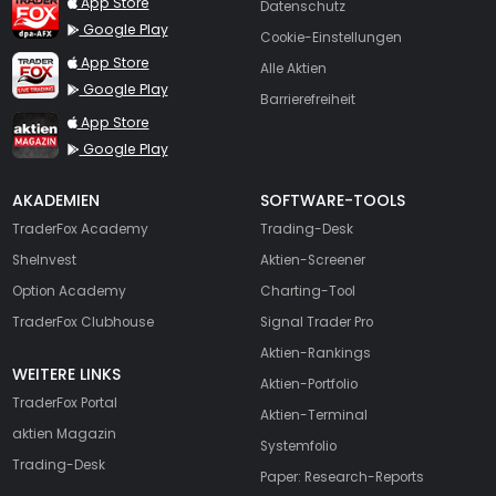
TraderFox dpa-AFX ProFeed
App Store
Datenschutz
Google Play
Cookie-Einstellungen
TraderFox Live Trading
App Store
Alle Aktien
Google Play
Barrierefreiheit
TraderFox aktien Magazin
App Store
Google Play
AKADEMIEN
SOFTWARE-TOOLS
TraderFox Academy
Trading-Desk
SheInvest
Aktien-Screener
Option Academy
Charting-Tool
TraderFox Clubhouse
Signal Trader Pro
Aktien-Rankings
WEITERE LINKS
Aktien-Portfolio
TraderFox Portal
Aktien-Terminal
aktien Magazin
Systemfolio
Trading-Desk
Paper: Research-Reports