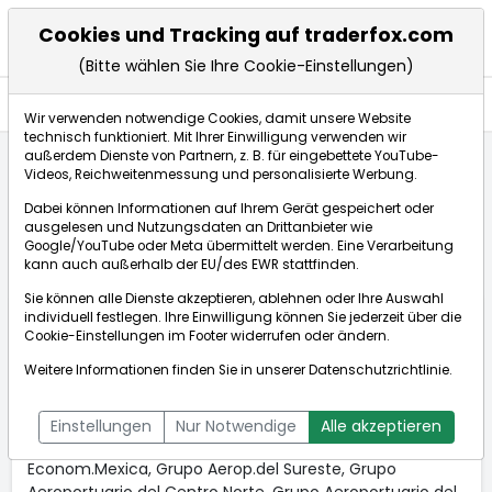
Cookies und Tracking auf traderfox.com
(Bitte wählen Sie Ihre Cookie-Einstellungen)
Anlagetrends
Wir verwenden notwendige Cookies, damit unsere Website
technisch funktioniert. Mit Ihrer Einwilligung verwenden wir
außerdem Dienste von Partnern, z. B. für eingebettete YouTube-
Videos, Reichweitenmessung und personalisierte Werbung.
Startseite
Anlagetrends
Updates
Dabei können Informationen auf Ihrem Gerät gespeichert oder
Änderungen: Lateinamerika; Tourismus; Künstliche
ausgelesen und Nutzungsdaten an Drittanbieter wie
Intelligenz
Google/YouTube oder Meta übermittelt werden. Eine Verarbeitung
kann auch außerhalb der EU/des EWR stattfinden.
Sie können alle Dienste akzeptieren, ablehnen oder Ihre Auswahl
Änderungen:
individuell festlegen. Ihre Einwilligung können Sie jederzeit über die
29.09.2023
Lateinamerika; Tourismus;
Cookie-Einstellungen
im Footer widerrufen oder ändern.
um 11:48 Uhr
Künstliche Intelligenz
Weitere Informationen finden Sie in unserer
Datenschutzrichtlinie
.
Aufnahmen von Aktien in den Anlagetrend
Einstellungen
Nur Notwendige
Alle akzeptieren
Lateinamerika:
Nu Holding, Cemex, Fomento
Econom.Mexica, Grupo Aerop.del Sureste, Grupo