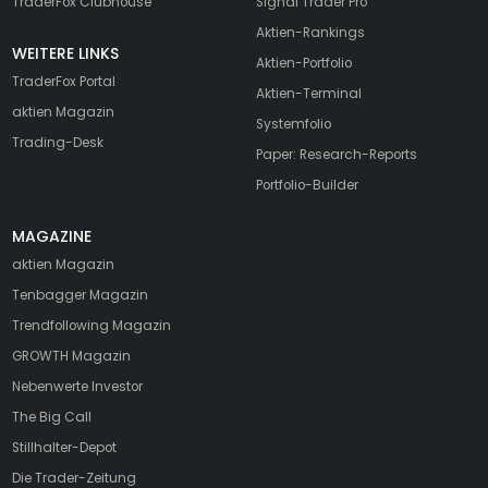
TraderFox Clubhouse
Signal Trader Pro
Aktien-Rankings
WEITERE LINKS
Aktien-Portfolio
TraderFox Portal
Aktien-Terminal
aktien Magazin
Systemfolio
Trading-Desk
Paper: Research-Reports
Portfolio-Builder
MAGAZINE
aktien
Magazin
Tenbagger Magazin
Trendfollowing Magazin
GROWTH
Magazin
Nebenwerte Investor
The Big Call
Stillhalter-Depot
Die Trader-Zeitung