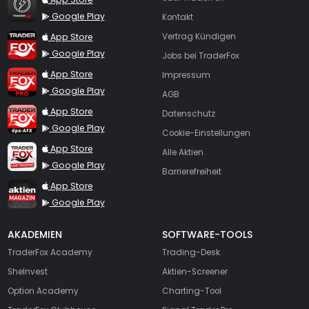
Google Play
Kontakt
TraderFox App
App Store
Vertrag Kündigen
Google Play
Jobs bei TraderFox
TraderFox Pro
App Store
Impressum
Google Play
AGB
TraderFox dpa-AFX ProFeed
App Store
Datenschutz
Google Play
Cookie-Einstellungen
TraderFox Live Trading
App Store
Alle Aktien
Google Play
Barrierefreiheit
TraderFox aktien Magazin
App Store
Google Play
AKADEMIEN
SOFTWARE-TOOLS
TraderFox Academy
Trading-Desk
SheInvest
Aktien-Screener
Option Academy
Charting-Tool