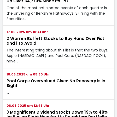
Up Over 34,770% Since Its IPO
One of the most anticipated events of each quarter is
the unveiling of Berkshire Hathaways 13F filing with the
Securities…
17.05.2025 um 10:41 Uhr
2 Warren Buffett Stocks to Buy Hand Over Fist
and 1 to Avoid
The interesting thing about this list is that the two buys,
Apple (NASDAQ: AAPL) and Pool Corp. (NASDAQ: POOL),
have…
10.05.2025 um 05:30 Uhr
Pool Corp.: Overvalued Given No Recovery Is In
Sight
…
08.05.2025 um 12:45 Uhr
3 Magnificent Dividend Stocks Down 19% to 48%
Im Buying Right Now for My Daughters Portfolio