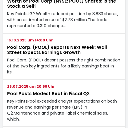
Worth of Pool Corp (NYSE: POOL) Shares: Is the
Stock a Sell?
Key PointsJGP Wealth reduced position by 8,883 shares,
with an estimated value of $2.78 million.The trade
represented a 0.31% change…
16.10.2025 um 14:00 Uhr
Pool Corp. (POOL) Reports Next Week: Wall
Street Expects Earnings Growth
Pool Corp. (POOL) doesnt possess the right combination
of the two key ingredients for a likely earnings beat in
its…
25.07.2025 um 20:58 Uhr
Pool Posts Modest Beat in Fiscal Q2
Key PointsPool exceeded analyst expectations on both
revenue and earnings per share (EPS) in
Q2.Maintenance and private-label chemical sales,
which…