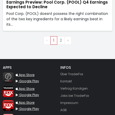
Earnings Preview: Pool Corp. (POOL) Q4 Earnings
Expected to Decline
Pool Corp. (POOL) doesnt possess the right combination
of the two key ingredients for a likely earnings beat in
its…
‹
1
2
›
APPS
INFOS
TraderFox Flash
Über TraderFox
App Store
Google Play
Kontakt
TraderFox App
App Store
Vertrag Kündigen
Google Play
Jobs bei TraderFox
TraderFox Pro
App Store
Impressum
Google Play
AGB