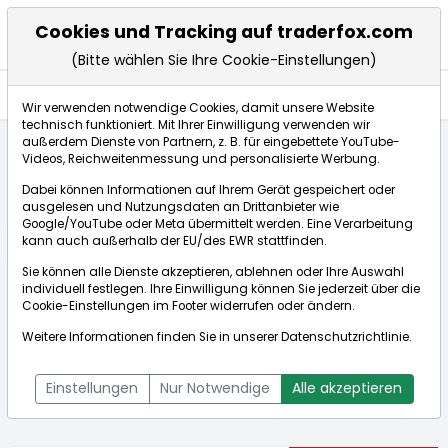
Cookies und Tracking auf traderfox.com
(Bitte wählen Sie Ihre Cookie-Einstellungen)
Nachrichten
Wir verwenden notwendige Cookies, damit unsere Website
technisch funktioniert. Mit Ihrer Einwilligung verwenden wir
außerdem Dienste von Partnern, z. B. für eingebettete YouTube-
Videos, Reichweitenmessung und personalisierte Werbung.
Startseite
Aktien
Pool Corp
Nachrichten
Dabei können Informationen auf Ihrem Gerät gespeichert oder
ausgelesen und Nutzungsdaten an Drittanbieter wie
Google/YouTube oder Meta übermittelt werden. Eine Verarbeitung
Börse:
kann auch außerhalb der EU/des EWR stattfinden.
Sie können alle Dienste akzeptieren, ablehnen oder Ihre Auswahl
individuell festlegen. Ihre Einwilligung können Sie jederzeit über die
Cookie-Einstellungen
im Footer widerrufen oder ändern.
Pool Corp
178,325€
+2,28%
Weitere Informationen finden Sie in unserer
Datenschutzrichtlinie
.
Echtzeit-Aktienkurs Pool Corp
[WKN: A0JMVJ | ISIN:
Bid:
177,950€
Ask:
178,700€
US73278L1052]
Einstellungen
Nur Notwendige
Alle akzeptieren
Aktienkurse