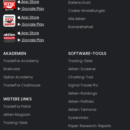
TraderFox dpa-AFX ProFeed
App Store
Datenschutz
Google Play
Cookie-Einstellungen
TraderFox Live Trading
App Store
Alle Aktien
Google Play
Barrierefreiheit
TraderFox aktien Magazin
App Store
Google Play
AKADEMIEN
SOFTWARE-TOOLS
TraderFox Academy
Trading-Desk
SheInvest
Aktien-Screener
Option Academy
Charting-Tool
TraderFox Clubhouse
Signal Trader Pro
Aktien-Rankings
WEITERE LINKS
Aktien-Portfolio
TraderFox Portal
Aktien-Terminal
aktien Magazin
Systemfolio
Trading-Desk
Paper: Research-Reports