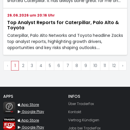
shorted Caterpillar. It has always done great for me on…
26.06.2026 um 20:16 Uhr
Top Analyst Reports for Caterpillar, Palo Alto &
Toyota
Caterpillar, Palo Alto Networks and Toyota headline Zacks
top analyst reports, highlighting growth drivers,
opportunities and key risks shaping outlooks.…
‹
1
2
3
4
5
6
7
8
9
10
11
12
›
APPS
INFOS
TraderFox Flash
Über TraderFox
App Store
Google Play
Kontakt
TraderFox App
App Store
Vertrag Kündigen
Google Play
Jobs bei TraderFox