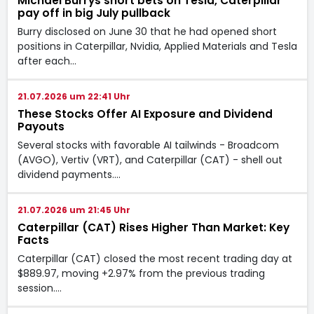
Michael Burrys short bets on Tesla, Caterpillar
pay off in big July pullback
Burry disclosed on June 30 that he had opened short
positions in Caterpillar, Nvidia, Applied Materials and Tesla
after each…
21.07.2026 um 22:41 Uhr
These Stocks Offer AI Exposure and Dividend
Payouts
Several stocks with favorable AI tailwinds - Broadcom
(AVGO), Vertiv (VRT), and Caterpillar (CAT) - shell out
dividend payments.…
21.07.2026 um 21:45 Uhr
Caterpillar (CAT) Rises Higher Than Market: Key
Facts
Caterpillar (CAT) closed the most recent trading day at
$889.97, moving +2.97% from the previous trading
session.…