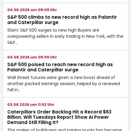
04.08.2026 um 08:09 Uhr
S&P 500 climbs to new record high as Palantir
and Caterpillar surge
10am: S&P 500 surges to new high Buyers are
overpowering sellers in early trading in New York, with the
S&P…
04.08.2026 um 08:09 Uhr
S&P 500 poised to reach new record high as
Palantir and Caterpillar surge
Wall Street futures were given a new boost ahead of
another packed earnings session, helped by a renewed
fall in…
03.08.2026 um 11:52 Uhr
Caterpillars Order Backlog Hit a Record $63
Billion. Will Tuesdays Report Show AI Power
Demand Still Filling It?
The maker of bulldozers and mining trucks has become