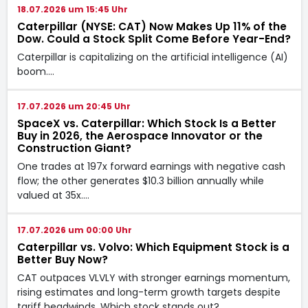
18.07.2026 um 15:45 Uhr
Caterpillar (NYSE: CAT) Now Makes Up 11% of the
Dow. Could a Stock Split Come Before Year-End?
Caterpillar is capitalizing on the artificial intelligence (AI)
boom.…
17.07.2026 um 20:45 Uhr
SpaceX vs. Caterpillar: Which Stock Is a Better
Buy in 2026, the Aerospace Innovator or the
Construction Giant?
One trades at 197x forward earnings with negative cash
flow; the other generates $10.3 billion annually while
valued at 35x.…
17.07.2026 um 00:00 Uhr
Caterpillar vs. Volvo: Which Equipment Stock is a
Better Buy Now?
CAT outpaces VLVLY with stronger earnings momentum,
rising estimates and long-term growth targets despite
tariff headwinds. Which stock stands out?…