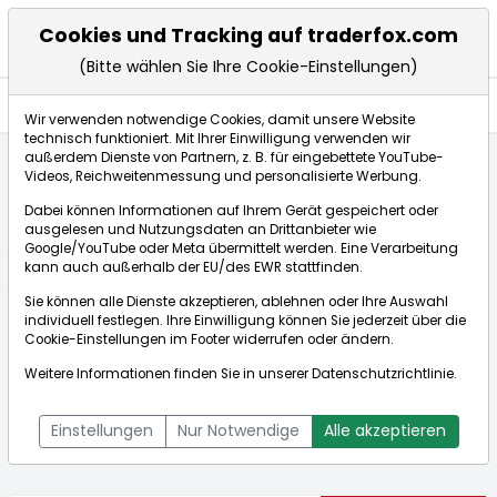
Cookies und Tracking auf traderfox.com
(Bitte wählen Sie Ihre Cookie-Einstellungen)
Nachrichten
Wir verwenden notwendige Cookies, damit unsere Website
technisch funktioniert. Mit Ihrer Einwilligung verwenden wir
außerdem Dienste von Partnern, z. B. für eingebettete YouTube-
Videos, Reichweitenmessung und personalisierte Werbung.
Startseite
Aktien
Caterpillar Inc.
Nachrichten
Dabei können Informationen auf Ihrem Gerät gespeichert oder
ausgelesen und Nutzungsdaten an Drittanbieter wie
Google/YouTube oder Meta übermittelt werden. Eine Verarbeitung
Börse:
kann auch außerhalb der EU/des EWR stattfinden.
Sie können alle Dienste akzeptieren, ablehnen oder Ihre Auswahl
individuell festlegen. Ihre Einwilligung können Sie jederzeit über die
Cookie-Einstellungen
im Footer widerrufen oder ändern.
Caterpillar Inc.
729,300€
-2,90%
Weitere Informationen finden Sie in unserer
Datenschutzrichtlinie
.
Echtzeit-Aktienkurs Caterpillar Inc.
[WKN: 850598 | ISIN:
Bid:
728,600€
Ask:
730,000€
US1491231015]
Einstellungen
Nur Notwendige
Alle akzeptieren
Aktienkurse