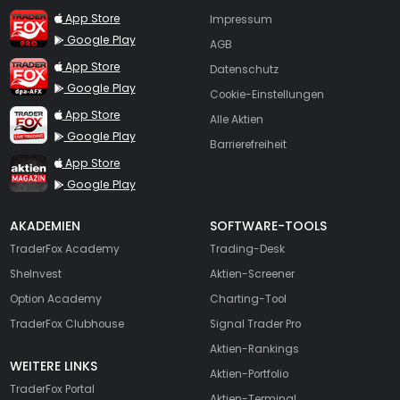
TraderFox Pro
App Store
Impressum
Google Play
AGB
TraderFox dpa-AFX ProFeed
App Store
Datenschutz
Google Play
Cookie-Einstellungen
TraderFox Live Trading
App Store
Alle Aktien
Google Play
Barrierefreiheit
TraderFox aktien Magazin
App Store
Google Play
AKADEMIEN
SOFTWARE-TOOLS
TraderFox Academy
Trading-Desk
SheInvest
Aktien-Screener
Option Academy
Charting-Tool
TraderFox Clubhouse
Signal Trader Pro
Aktien-Rankings
WEITERE LINKS
Aktien-Portfolio
TraderFox Portal
Aktien-Terminal