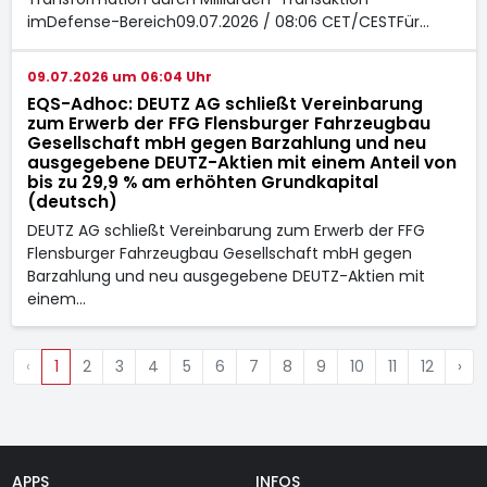
imDefense-Bereich09.07.2026 / 08:06 CET/CESTFür…
09.07.2026 um 06:04 Uhr
EQS-Adhoc: DEUTZ AG schließt Vereinbarung
zum Erwerb der FFG Flensburger Fahrzeugbau
Gesellschaft mbH gegen Barzahlung und neu
ausgegebene DEUTZ-Aktien mit einem Anteil von
bis zu 29,9 % am erhöhten Grundkapital
(deutsch)
DEUTZ AG schließt Vereinbarung zum Erwerb der FFG
Flensburger Fahrzeugbau Gesellschaft mbH gegen
Barzahlung und neu ausgegebene DEUTZ-Aktien mit
einem…
‹
1
2
3
4
5
6
7
8
9
10
11
12
›
APPS
INFOS