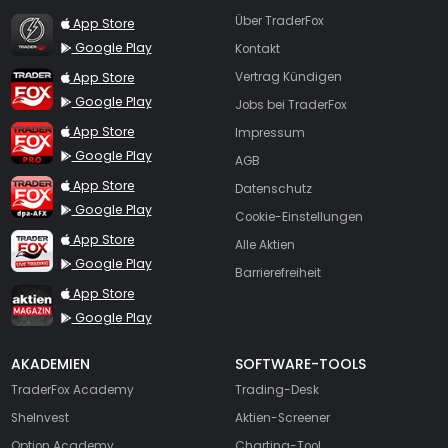
TraderFox Flash
Über TraderFox
App Store
Google Play
Kontakt
TraderFox App
App Store
Vertrag Kündigen
Google Play
Jobs bei TraderFox
TraderFox Pro
App Store
Impressum
Google Play
AGB
TraderFox dpa-AFX ProFeed
App Store
Datenschutz
Google Play
Cookie-Einstellungen
TraderFox Live Trading
App Store
Alle Aktien
Google Play
Barrierefreiheit
TraderFox aktien Magazin
App Store
Google Play
AKADEMIEN
SOFTWARE-TOOLS
TraderFox Academy
Trading-Desk
SheInvest
Aktien-Screener
Option Academy
Charting-Tool