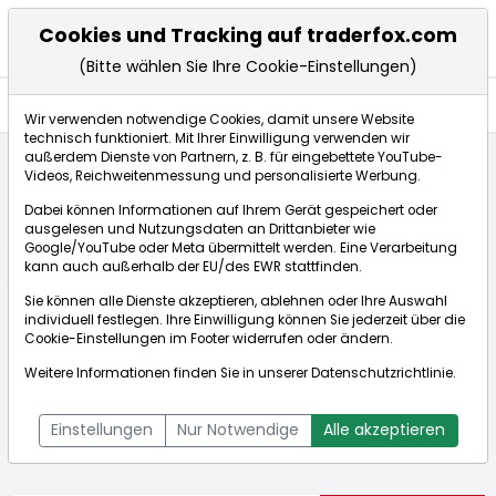
Cookies und Tracking auf traderfox.com
(Bitte wählen Sie Ihre Cookie-Einstellungen)
Nachrichten
Wir verwenden notwendige Cookies, damit unsere Website
technisch funktioniert. Mit Ihrer Einwilligung verwenden wir
außerdem Dienste von Partnern, z. B. für eingebettete YouTube-
Videos, Reichweitenmessung und personalisierte Werbung.
Startseite
Aktien
Deutz AG
Nachrichten
Dabei können Informationen auf Ihrem Gerät gespeichert oder
ausgelesen und Nutzungsdaten an Drittanbieter wie
Google/YouTube oder Meta übermittelt werden. Eine Verarbeitung
Börse:
kann auch außerhalb der EU/des EWR stattfinden.
Sie können alle Dienste akzeptieren, ablehnen oder Ihre Auswahl
individuell festlegen. Ihre Einwilligung können Sie jederzeit über die
Cookie-Einstellungen
im Footer widerrufen oder ändern.
Deutz AG
10,500€
+0,53%
Weitere Informationen finden Sie in unserer
Datenschutzrichtlinie
.
Echtzeit-Aktienkurs Deutz AG
[WKN: 630500 | ISIN:
Bid:
10,480€
Ask:
10,520€
DE0006305006]
Einstellungen
Nur Notwendige
Alle akzeptieren
Aktienkurse