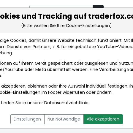
okies und Tracking auf traderfox.
(Bitte wählen Sie Ihre Cookie-Einstellungen)
rkt-Analysen
Market Tools
Realtimekurse
Nachrichten
ge Cookies, damit unsere Website technisch funktioniert. Mit Ih
m Dienste von Partnern, z. B. für eingebettete YouTube-Video
rbung.
l AG
Nachrichten
ionen auf Ihrem Gerät gespeichert oder ausgelesen und Nutzu
gle/YouTube oder Meta übermittelt werden. Eine Verarbeitung k
.
l AG
 akzeptieren, ablehnen oder Ihre Auswahl individuell festlegen. I
ookie-Einstellungen
im Footer widerrufen oder ändern.
finden Sie in unserer
Datenschutzrichtlinie
.
L
NACHRICHTEN
CHARTTOOL
Einstellungen
Nur Notwendige
Alle akzeptieren