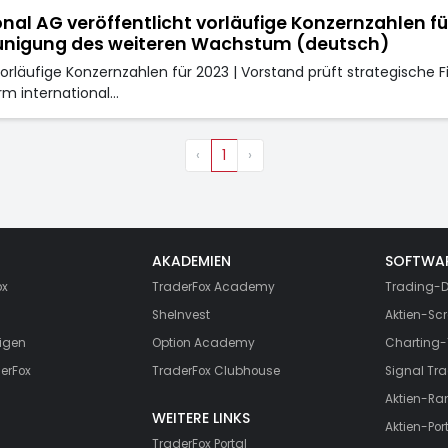
al AG veröffentlicht vorläufige Konzernzahlen für
eunigung des weiteren Wachstum (deutsch)
vorläufige Konzernzahlen für 2023 | Vorstand prüft strategische
m international…
‹
1
›
AKADEMIEN
SOFTWA
ox
TraderFox Academy
Trading-D
SheInvest
Aktien-Scr
igen
Option Academy
Charting-
erFox
TraderFox Clubhouse
Signal Tra
Aktien-Ra
WEITERE LINKS
Aktien-Port
TraderFox Portal