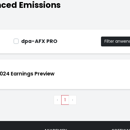
nced Emissions
dpa-AFX PRO
Filter anwe
024 Earnings Preview
‹
1
›