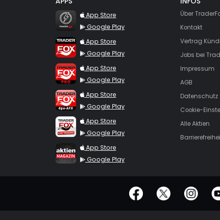
APPS
INFOS
TraderFox Flash
Über TraderF
App Store
Google Play
Kontakt
TraderFox App
App Store
Vertrag Künd
Google Play
Jobs bei Trad
TraderFox Pro
App Store
Impressum
Google Play
AGB
TraderFox dpa-AFX ProFeed
App Store
Datenschutz
Google Play
Cookie-Einst
TraderFox Live Trading
App Store
Alle Aktien
Google Play
Barrierefreihei
TraderFox aktien Magazin
App Store
Google Play
offizielle Social Media-Accounts