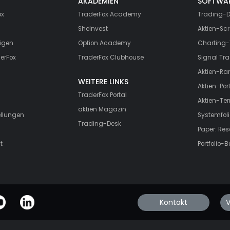
AKADEMIEN
SOFTWA
ox
TraderFox Academy
Trading-D
SheInvest
Aktien-Scr
igen
Option Academy
Charting-
erFox
TraderFox Clubhouse
Signal Tra
Aktien-Ra
WEITERE LINKS
Aktien-Port
TraderFox Portal
Aktien-Te
aktien Magazin
ellungen
Systemfoli
Trading-Desk
Paper: Re
t
Portfolio-B
Kontakt
V