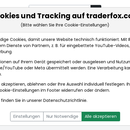
okies und Tracking auf traderfox.
(Bitte wählen Sie Ihre Cookie-Einstellungen)
rkt-Analysen
Market Tools
Realtimekurse
Nachrichten
ge Cookies, damit unsere Website technisch funktioniert. Mit Ih
m Dienste von Partnern, z. B. für eingebettete YouTube-Video
rbung.
ions
Nachrichten
ionen auf Ihrem Gerät gespeichert oder ausgelesen und Nutzu
gle/YouTube oder Meta übermittelt werden. Eine Verarbeitung k
.
ions
 akzeptieren, ablehnen oder Ihre Auswahl individuell festlegen. I
ookie-Einstellungen
im Footer widerrufen oder ändern.
finden Sie in unserer
Datenschutzrichtlinie
.
L
NACHRICHTEN
CHARTTOOL
Einstellungen
Nur Notwendige
Alle akzeptieren