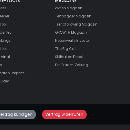
RE-TOOLS
MAGAZINE
esk
aktien
Magazin
eener
Tenbagger Magazin
Tool
Trendfollowing Magazin
der Pro
GROWTH
Magazin
nkings
Nebenwerte Investor
folio
The Big Call
rminal
Stillhalter-Depot
o
Die Trader-Zeitung
search-Reports
uilder
ertrag kündigen
Vertrag widerrufen