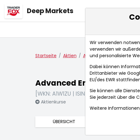
Deep Markets
Co
Übersicht
Ma
Wir verwenden notwendi
verwenden wir außerde
und personalisierte We
Startseite
Aktien
Advanced Emissions Solut
Dabei können Informat
Drittanbieter wie Goo
EU/des EWR stattfinden
Advanced Emissions Solut
Sie können alle Dienste
[WKN: A1W1ZU | ISIN: US00770C1018]
Sie jederzeit über die
C
Aktienkurse
Weitere Informationen 
ÜBERSICHT
FUNDAMENTA