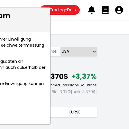
Trading-Desk
com
Anlagetrends
rer Einwilligung
s, Reichweitenmessung
Börse:
ngsdaten an
ann auch außerhalb der
3,370$
+3,37%
hre Einwilligung können
Echtzeit-Aktienkurs Advanced Emissions Solutions
Bid:
3,370$
Ask:
3,370$
TRENDS
KURSE