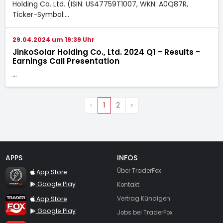
Holding Co. Ltd. (ISIN: US47759T1007, WKN: A0Q87R,
Ticker-Symbol:…
29.04.2024 um 19:39 Uhr
JinkoSolar Holding Co., Ltd. 2024 Q1 - Results -
Earnings Call Presentation
…
‹
1
2
›
APPS
INFOS
TraderFox Flash
Über TraderFox
App Store
Google Play
Kontakt
TraderFox App
App Store
Vertrag Kündigen
Google Play
Jobs bei TraderFox