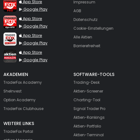
TraderFox Pro
App Store
Impressum
Google Play
AGB
TraderFox dpa-AFX ProFeed
App Store
Datenschutz
Google Play
Cookie-Einstellungen
TraderFox Live Trading
App Store
Alle Aktien
Google Play
Barrierefreiheit
TraderFox aktien Magazin
App Store
Google Play
AKADEMIEN
SOFTWARE-TOOLS
TraderFox Academy
Trading-Desk
SheInvest
Aktien-Screener
Option Academy
Charting-Tool
TraderFox Clubhouse
Signal Trader Pro
Aktien-Rankings
WEITERE LINKS
Aktien-Portfolio
TraderFox Portal
Aktien-Terminal