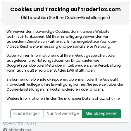
Cookies und Tracking auf traderfox.com
(Bitte wählen Sie Ihre Cookie-Einstellungen)
Nachrichten
Wir verwenden notwendige Cookies, damit unsere Website
technisch funktioniert. Mit Ihrer Einwilligung verwenden wir
außerdem Dienste von Partnern, z. B. für eingebettete YouTube-
Videos, Reichweitenmessung und personalisierte Werbung.
Startseite
Aktien
Jinkosolar Holdings CO
Nachrichten
Dabei können Informationen auf Ihrem Gerät gespeichert oder
ausgelesen und Nutzungsdaten an Drittanbieter wie
Google/YouTube oder Meta übermittelt werden. Eine Verarbeitung
Börse:
kann auch außerhalb der EU/des EWR stattfinden.
Sie können alle Dienste akzeptieren, ablehnen oder Ihre Auswahl
individuell festlegen. Ihre Einwilligung können Sie jederzeit über die
Cookie-Einstellungen
im Footer widerrufen oder ändern.
Jinkosolar
14,720€
+3,81%
Weitere Informationen finden Sie in unserer
Datenschutzrichtlinie
.
Holdings CO
Echtzeit-Aktienkurs Jinkosolar Holdings CO
[WKN: A0Q87R |
Bid:
14,640€
Ask:
14,800€
Einstellungen
Nur Notwendige
Alle akzeptieren
ISIN:
US47759T1007]
Aktienkurse