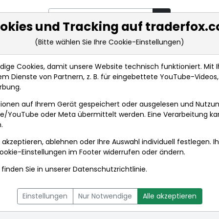
okies und Tracking auf traderfox.
(Bitte wählen Sie Ihre Cookie-Einstellungen)
rkt-Analysen
Market Tools
Realtimekurse
Nachrichten
ge Cookies, damit unsere Website technisch funktioniert. Mit Ih
m Dienste von Partnern, z. B. für eingebettete YouTube-Video
rbung.
.
Nachrichten
ionen auf Ihrem Gerät gespeichert oder ausgelesen und Nutzu
gle/YouTube oder Meta übermittelt werden. Eine Verarbeitung k
.
N.
 akzeptieren, ablehnen oder Ihre Auswahl individuell festlegen. I
ookie-Einstellungen
im Footer widerrufen oder ändern.
finden Sie in unserer
Datenschutzrichtlinie
.
L
NACHRICHTEN
CHARTTOOL
Einstellungen
Nur Notwendige
Alle akzeptieren