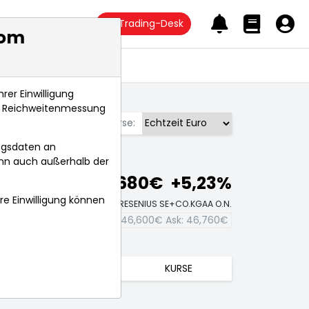
Trading-Desk
com
Anlagetrends
rer Einwilligung
s, Reichweitenmessung
Börse:
ngsdaten an
ann auch außerhalb der
46,680€
+5,23%
hre Einwilligung können
Echtzeit-Aktienkurs FRESENIUS SE+CO.KGAA O.N.
Bid:
46,600€
Ask:
46,760€
TRENDS
KURSE