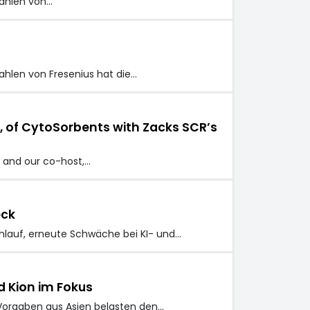
zahlen von…
ahlen von Fresenius hat die…
O, of CytoSorbents with Zacks SCR’s
 and our co-host,…
eck
lauf, erneute Schwäche bei KI- und…
d Kion im Fokus
 Vorgaben aus Asien belasten den…