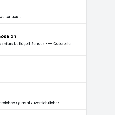
weiter aus.…
nose an
milars beflügelt Sandoz +++ Caterpillar
…
greichen Quartal zuversichtlicher…