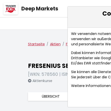
Deep Markets
Co
Übersicht
Ma
Wir verwenden notwendi
verwenden wir außerde
und personalisierte We
Startseite
Aktien
FRESENIUS SE+CO.KGAA O.N
Dabei können Informat
Drittanbieter wie Goo
EU/des EWR stattfinden
FRESENIUS SE+CO.KGAA O.
Sie können alle Dienste
[WKN: 578560 | ISIN: DE0005785604]
Sie jederzeit über die
C
Aktienkurse
Weitere Informationen 
ÜBERSICHT
FUNDAMENTA