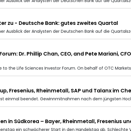
her Ausblick der Analysten der Deutschen Bank auf die Quartals
ter zu - Deutsche Bank: gutes zweites Quartal
her Ausblick der Analysten der Deutschen Bank auf die Quartalsz
Forum: Dr. Phillip Chan, CEO, and Pete Mariani, CF
o the Life Sciences Investor Forum. On behalf of OTC Markets
p, Fresenius, Rheinmetall, SAP und Talanx im Ch
erst einmal beendet. Gewinnmitnahmen nach dem jüngsten Hoch
en in Südkorea – Bayer, Rheinmetall, Fresenius un
ienstag ein schwächerer Start in den Handelstag ab. Schlechte