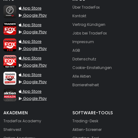
TraderFox Flash
Über TraderFox
App Store
Google Play
Kontakt
TraderFox App
App Store
Vertrag Kündigen
Google Play
Jobs bei TraderFox
TraderFox Pro
App Store
Impressum
Google Play
AGB
TraderFox dpa-AFX ProFeed
App Store
Datenschutz
Google Play
Cookie-Einstellungen
TraderFox Live Trading
App Store
Alle Aktien
Google Play
Barrierefreiheit
TraderFox aktien Magazin
App Store
Google Play
AKADEMIEN
SOFTWARE-TOOLS
TraderFox Academy
Trading-Desk
SheInvest
Aktien-Screener