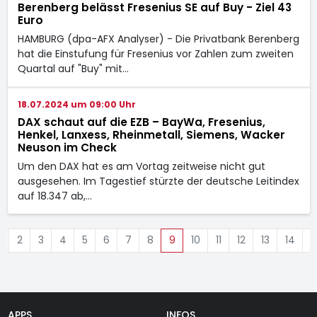
Berenberg belässt Fresenius SE auf Buy - Ziel 43
Euro
HAMBURG (dpa-AFX Analyser) - Die Privatbank Berenberg
hat die Einstufung für Fresenius vor Zahlen zum zweiten
Quartal auf "Buy" mit…
18.07.2024 um 09:00 Uhr
DAX schaut auf die EZB – BayWa, Fresenius,
Henkel, Lanxess, Rheinmetall, Siemens, Wacker
Neuson im Check
Um den DAX hat es am Vortag zeitweise nicht gut
ausgesehen. Im Tagestief stürzte der deutsche Leitindex
auf 18.347 ab,…
1
2
3
4
5
6
7
8
9
10
11
12
13
14
1
APPS
INFOS