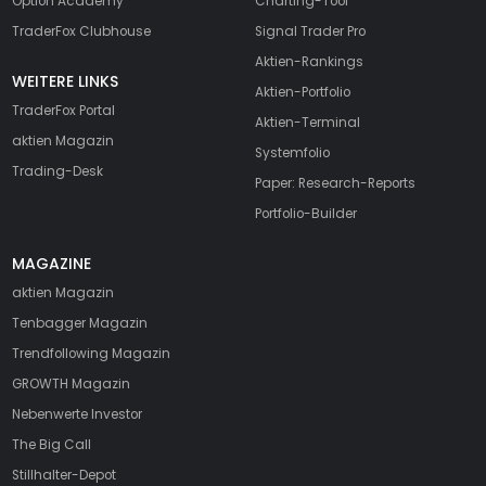
Option Academy
Charting-Tool
TraderFox Clubhouse
Signal Trader Pro
Aktien-Rankings
WEITERE LINKS
Aktien-Portfolio
TraderFox Portal
Aktien-Terminal
aktien Magazin
Systemfolio
Trading-Desk
Paper: Research-Reports
Portfolio-Builder
MAGAZINE
aktien
Magazin
Tenbagger Magazin
Trendfollowing Magazin
GROWTH
Magazin
Nebenwerte Investor
The Big Call
Stillhalter-Depot