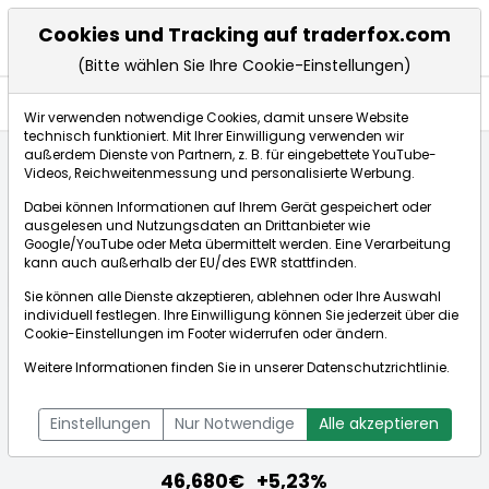
Cookies und Tracking auf traderfox.com
(Bitte wählen Sie Ihre Cookie-Einstellungen)
Nachrichten
Wir verwenden notwendige Cookies, damit unsere Website
technisch funktioniert. Mit Ihrer Einwilligung verwenden wir
außerdem Dienste von Partnern, z. B. für eingebettete YouTube-
Videos, Reichweitenmessung und personalisierte Werbung.
Startseite
Aktien
FRESENIUS SE+CO.KGAA O.N.
Dabei können Informationen auf Ihrem Gerät gespeichert oder
Nachrichten
ausgelesen und Nutzungsdaten an Drittanbieter wie
Google/YouTube oder Meta übermittelt werden. Eine Verarbeitung
kann auch außerhalb der EU/des EWR stattfinden.
Börse:
Sie können alle Dienste akzeptieren, ablehnen oder Ihre Auswahl
individuell festlegen. Ihre Einwilligung können Sie jederzeit über die
Cookie-Einstellungen
im Footer widerrufen oder ändern.
Weitere Informationen finden Sie in unserer
Datenschutzrichtlinie
.
FRESENIUS SE+CO.KGAA O.N.
[WKN: 578560 | ISIN: DE0005785604]
Einstellungen
Nur Notwendige
Alle akzeptieren
Aktienkurse
46,680€
+5,23%