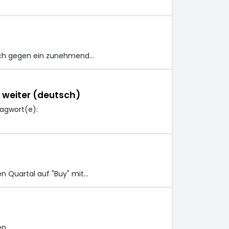
eich gegen ein zunehmend…
 weiter (deutsch)
lagwort(e):
n Quartal auf "Buy" mit…
en…