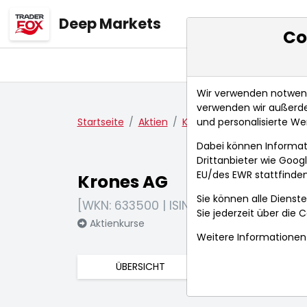
Deep Markets
Co
Übersicht
Ma
Wir verwenden notwendi
verwenden wir außerde
und personalisierte We
Startseite
Aktien
Krones AG
Nachrichten
Dabei können Informat
Drittanbieter wie Goo
EU/des EWR stattfinden
Krones AG
Sie können alle Dienste
[WKN: 633500 | ISIN: DE0006335003]
Sie jederzeit über die
C
Aktienkurse
Weitere Informationen 
ÜBERSICHT
FUNDAMENTA