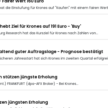
 Fairer Wert 160 Euro
at die Einstufung für Krones auf "Kaufen" mit einem fairen Wer
t Ziel für Krones auf 191 Euro - 'Buy'
g Research hat das Kursziel für Krones
nach Zahlen von…
altend guter Auftragslage - Prognose bestätigt
heren Jahresstart hat sich Krones
im zweiten Quartal erfolgr
 stützen jüngste Erholung
ernt.) FRANKFURT (dpa-AFX Broker) - Bei Krones…
zen jüngsten Erholung