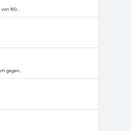
t von 160…
eich gegen…