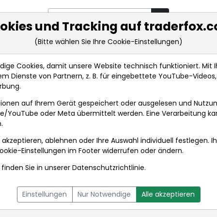
okies und Tracking auf traderfox.
(Bitte wählen Sie Ihre Cookie-Einstellungen)
rkt-Analysen
Market Tools
Realtimekurse
Nachrichten
ge Cookies, damit unsere Website technisch funktioniert. Mit Ih
m Dienste von Partnern, z. B. für eingebettete YouTube-Video
rbung.
ionen auf Ihrem Gerät gespeichert oder ausgelesen und Nutzu
gle/YouTube oder Meta übermittelt werden. Eine Verarbeitung k
.
 akzeptieren, ablehnen oder Ihre Auswahl individuell festlegen. I
ookie-Einstellungen
im Footer widerrufen oder ändern.
finden Sie in unserer
Datenschutzrichtlinie
.
L
NACHRICHTEN
CHARTTOOL
Einstellungen
Nur Notwendige
Alle akzeptieren