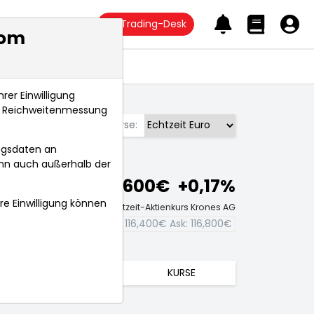
Trading-Desk
com
Anlagetrends
rer Einwilligung
s, Reichweitenmessung
Börse:
ngsdaten an
ann auch außerhalb der
116,600€
+0,17%
hre Einwilligung können
Echtzeit-Aktienkurs Krones AG
Bid:
116,400€
Ask:
116,800€
TRENDS
KURSE