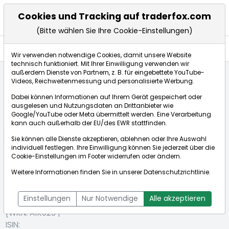
Cookies und Tracking auf traderfox.com
(Bitte wählen Sie Ihre Cookie-Einstellungen)
Nachrichten
Wir verwenden notwendige Cookies, damit unsere Website
technisch funktioniert. Mit Ihrer Einwilligung verwenden wir
außerdem Dienste von Partnern, z. B. für eingebettete YouTube-
Videos, Reichweitenmessung und personalisierte Werbung.
Startseite
Aktien
SUSS MICROTEC SE NA O.N.
Dabei können Informationen auf Ihrem Gerät gespeichert oder
Nachrichten
ausgelesen und Nutzungsdaten an Drittanbieter wie
Google/YouTube oder Meta übermittelt werden. Eine Verarbeitung
kann auch außerhalb der EU/des EWR stattfinden.
Börse:
Sie können alle Dienste akzeptieren, ablehnen oder Ihre Auswahl
individuell festlegen. Ihre Einwilligung können Sie jederzeit über die
Cookie-Einstellungen
im Footer widerrufen oder ändern.
Weitere Informationen finden Sie in unserer
Datenschutzrichtlinie
.
SUSS
78,875€
+0,22%
MICROTEC SE
Echtzeit-Aktienkurs SUSS MICROTEC SE NA O.N.
NA O.N.
Einstellungen
Nur Notwendige
Alle akzeptieren
Bid:
78,750€
Ask:
79,000€
[WKN: A1K023 |
ISIN: