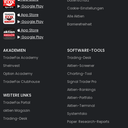
Datenschutz
Google Play
Cookie-Einstellungen
TraderFox Live Trading
App Store
Alle Aktien
Google Play
Barrierefreiheit
TraderFox aktien Magazin
App Store
Google Play
AKADEMIEN
SOFTWARE-TOOLS
TraderFox Academy
Trading-Desk
SheInvest
Aktien-Screener
Option Academy
Charting-Tool
TraderFox Clubhouse
Signal Trader Pro
Aktien-Rankings
WEITERE LINKS
Aktien-Portfolio
TraderFox Portal
Aktien-Terminal
aktien Magazin
Systemfolio
Trading-Desk
Paper: Research-Reports