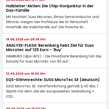
Halbleiter-Aktien: Die Chip-Konjunktur in der
Dax-Familie
Mit Hochtief, Suss Microtec, Elmos Semiconductor und
Siltronic steigen vier Profiteure der KI-Wirtschaft
innerhalb der Indexfamilie auf. Die Porsche SE…
19.06.2026 um 08:35 Uhr
ANALYSE-FLASH: Berenberg hebt Ziel für Suss
Microtec auf 125 Euro - 'Buy'
HAMBURG (dpa-AFX) - Die Privatbank Berenberg hat das
Kursziel für Suss Microtec
von 92 auf…
10.06.2026 um 18:00 Uhr
EQS-Stimmrechte: SUSS MicroTec SE (deutsch)
SUSS MicroTec SE: Veröffentlichung gemäß § 40 Abs. 1
WpHG mit dem Ziel der europaweiten Verbreitung ^
EQS…
09.06.2026 um 18:00 Uhr