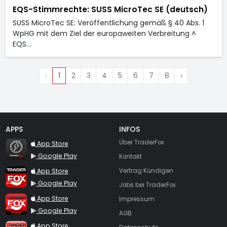
EQS-Stimmrechte: SUSS MicroTec SE (deutsch)
SUSS MicroTec SE: Veröffentlichung gemäß § 40 Abs. 1
WpHG mit dem Ziel der europaweiten Verbreitung ^
EQS…
‹
1
2
3
4
5
6
7
8
›
APPS
INFOS
TraderFox Flash
Über TraderFox
App Store
Google Play
Kontakt
TraderFox App
App Store
Vertrag Kündigen
Google Play
Jobs bei TraderFox
TraderFox Pro
App Store
Impressum
Google Play
AGB
TraderFox dpa-AFX ProFeed
App Store