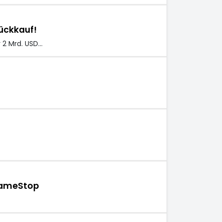
ückkauf!
 2 Mrd. USD…
 GameStop