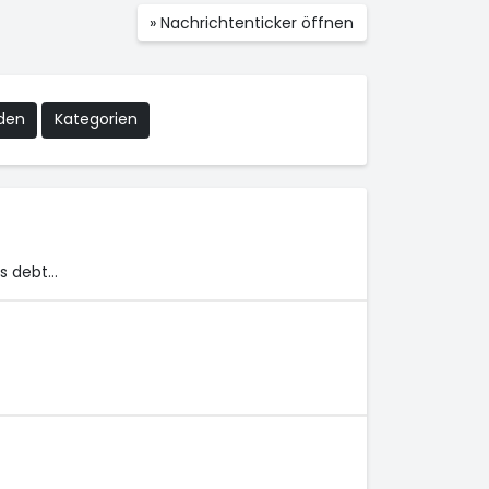
» Nachrichtenticker öffnen
nden
Kategorien
ts debt…