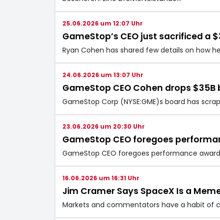
25.06.2026 um 12:07 Uhr
GameStop’s CEO just sacrificed a $3
Ryan Cohen has shared few details on how hell
24.06.2026 um 13:07 Uhr
GameStop CEO Cohen drops $35B bo
GameStop Corp (NYSE:GME)s board has scrap
23.06.2026 um 20:30 Uhr
GameStop CEO foregoes performa
GameStop CEO foregoes performance awar
16.06.2026 um 16:31 Uhr
Jim Cramer Says SpaceX Is a Meme
Markets and commentators have a habit of con