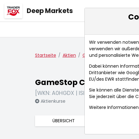
Deep Markets
Co
Übersicht
Ma
Wir verwenden notwendi
verwenden wir außerde
und personalisierte We
Startseite
Aktien
GameStop Corp
Nachri
Dabei können Informat
Drittanbieter wie Goo
EU/des EWR stattfinden
GameStop Corp
Sie können alle Dienste
[WKN: A0HGDX | ISIN: US36467W1099]
Sie jederzeit über die
C
Aktienkurse
Weitere Informationen 
ÜBERSICHT
FUNDAMENTA