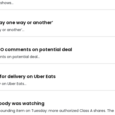
g shows…
ay one way or another’
 or another’…
EO comments on potential deal
ts on potential deal…
r delivery on Uber Eats
y on Uber Eats…
obody was watching
unding item on Tuesday: more authorized Class A shares. The t