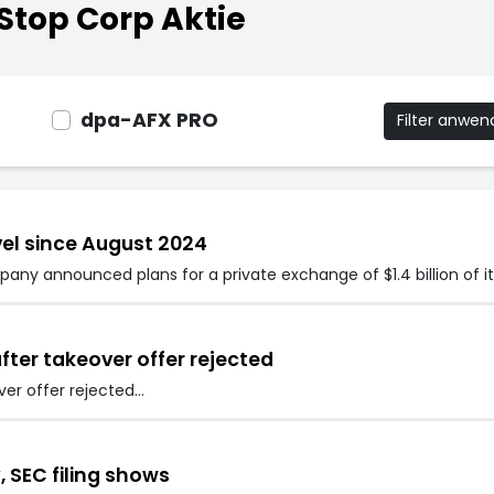
top Corp Aktie
dpa-AFX PRO
Filter anwe
el since August 2024
y announced plans for a private exchange of $1.4 billion of i
ter takeover offer rejected
er offer rejected…
 SEC filing shows