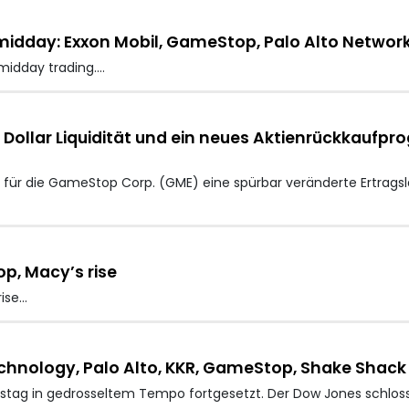
idday: Exxon Mobil, GameStop, Palo Alto Networ
midday trading.…
 Dollar Liquidität und ein neues Aktienrückkaufpro
 für die GameStop Corp. (GME) eine spürbar veränderte Ertrags
p, Macy’s rise
rise…
echnology, Palo Alto, KKR, GameStop, Shake Shack
stag in gedrosseltem Tempo fortgesetzt. Der Dow Jones schloss