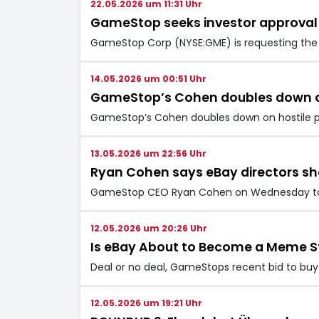
22.05.2026 um 11:31 Uhr
GameStop seeks investor approval 
GameStop Corp (NYSE:GME) is requesting the ap
14.05.2026 um 00:51 Uhr
GameStop’s Cohen doubles down on 
GameStop’s Cohen doubles down on hostile pu
13.05.2026 um 22:56 Uhr
Ryan Cohen says eBay directors sho
GameStop CEO Ryan Cohen on Wednesday told 
12.05.2026 um 20:26 Uhr
Is eBay About to Become a Meme S
Deal or no deal, GameStops recent bid to b
12.05.2026 um 19:21 Uhr