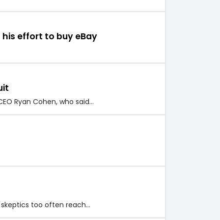
his effort to buy eBay
it
CEO Ryan Cohen, who said…
 skeptics too often reach…