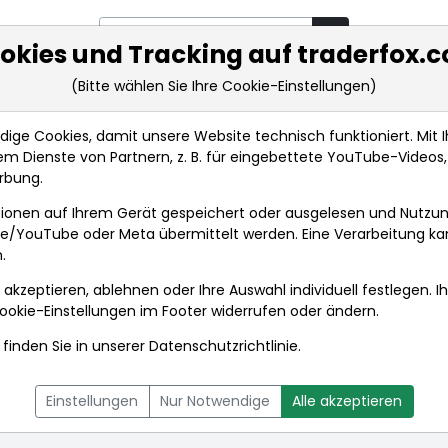
okies und Tracking auf traderfox.
(Bitte wählen Sie Ihre Cookie-Einstellungen)
rkt-Analysen
Market Tools
Realtimekurse
Nachrichten
ge Cookies, damit unsere Website technisch funktioniert. Mit Ih
m Dienste von Partnern, z. B. für eingebettete YouTube-Video
rbung.
chten
ionen auf Ihrem Gerät gespeichert oder ausgelesen und Nutzu
gle/YouTube oder Meta übermittelt werden. Eine Verarbeitung k
.
 akzeptieren, ablehnen oder Ihre Auswahl individuell festlegen. I
ookie-Einstellungen
im Footer widerrufen oder ändern.
finden Sie in unserer
Datenschutzrichtlinie
.
L
NACHRICHTEN
CHARTTOOL
Einstellungen
Nur Notwendige
Alle akzeptieren