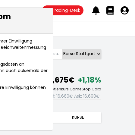
Trading-Desk
com
Anlagetrends
rer Einwilligung
s, Reichweitenmessung
Börse:
ngsdaten an
ann auch außerhalb der
16,675€
+1,18%
hre Einwilligung können
Echtzeit-Aktienkurs GameStop Corp
Bid:
16,660€
Ask:
16,690€
TRENDS
KURSE