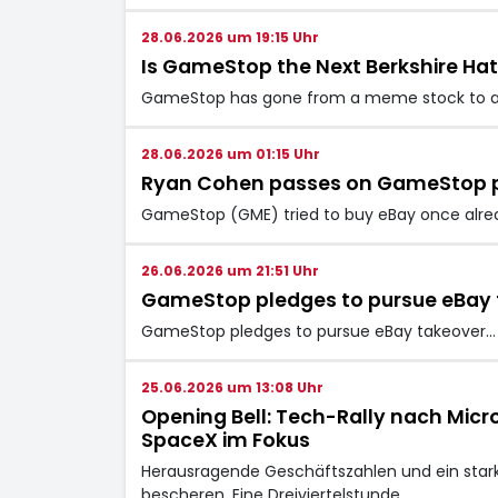
28.06.2026 um 19:15 Uhr
Is GameStop the Next Berkshire H
GameStop has gone from a meme stock to an 
28.06.2026 um 01:15 Uhr
Ryan Cohen passes on GameStop pa
GameStop (GME) tried to buy eBay once alrea
26.06.2026 um 21:51 Uhr
GameStop pledges to pursue eBay 
GameStop pledges to pursue eBay takeover…
25.06.2026 um 13:08 Uhr
Opening Bell: Tech-Rally nach Micr
SpaceX im Fokus
Herausragende Geschäftszahlen und ein stark
bescheren. Eine Dreiviertelstunde…