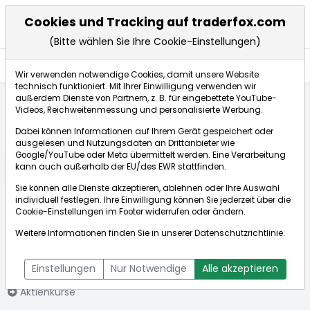
Cookies und Tracking auf traderfox.com
(Bitte wählen Sie Ihre Cookie-Einstellungen)
Nachrichten
Wir verwenden notwendige Cookies, damit unsere Website
technisch funktioniert. Mit Ihrer Einwilligung verwenden wir
außerdem Dienste von Partnern, z. B. für eingebettete YouTube-
Videos, Reichweitenmessung und personalisierte Werbung.
Startseite
Aktien
American Express Co.
Nachrichten
Dabei können Informationen auf Ihrem Gerät gespeichert oder
ausgelesen und Nutzungsdaten an Drittanbieter wie
Google/YouTube oder Meta übermittelt werden. Eine Verarbeitung
Börse:
kann auch außerhalb der EU/des EWR stattfinden.
Sie können alle Dienste akzeptieren, ablehnen oder Ihre Auswahl
individuell festlegen. Ihre Einwilligung können Sie jederzeit über die
Cookie-Einstellungen
im Footer widerrufen oder ändern.
American
302,050€
+0,32%
Weitere Informationen finden Sie in unserer
Datenschutzrichtlinie
.
Express Co.
Echtzeit-Aktienkurs American Express Co.
[WKN: 850226 | ISIN:
Bid:
301,900€
Ask:
302,200€
Einstellungen
Nur Notwendige
Alle akzeptieren
US0258161092]
Aktienkurse