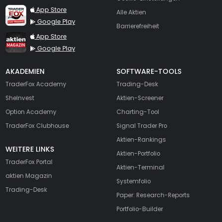
TraderFox Live Trading
App Store
Alle Aktien
Google Play
Barrierefreiheit
TraderFox aktien Magazin
App Store
Google Play
AKADEMIEN
SOFTWARE-TOOLS
TraderFox Academy
Trading-Desk
SheInvest
Aktien-Screener
Option Academy
Charting-Tool
TraderFox Clubhouse
Signal Trader Pro
Aktien-Rankings
WEITERE LINKS
Aktien-Portfolio
TraderFox Portal
Aktien-Terminal
aktien Magazin
Systemfolio
Trading-Desk
Paper: Research-Reports
Portfolio-Builder