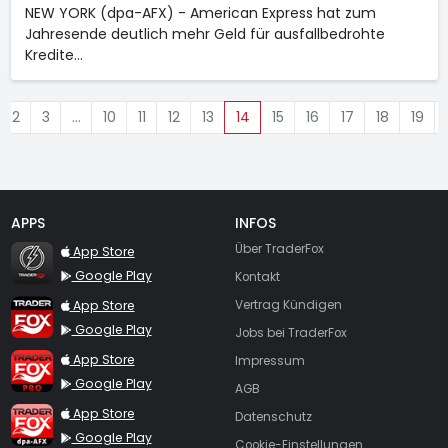
NEW YORK (dpa-AFX) - American Express
hat zum
Jahresende deutlich mehr Geld für ausfallbedrohte
Kredite…
2
3
…
10
11
12
13
14
15
16
17
18
19
APPS
INFOS
TraderFox Flash
Über TraderFox
App Store
Google Play
Kontakt
TraderFox App
App Store
Vertrag Kündigen
Google Play
Jobs bei TraderFox
TraderFox Pro
App Store
Impressum
Google Play
AGB
TraderFox dpa-AFX ProFeed
App Store
Datenschutz
Google Play
Cookie-Einstellungen