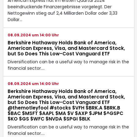
American Express hat im ersten Quartal 2024
beeindruckende Finanzergebnisse vorgelegt. Der
Nettogewinn stieg auf 2,4 Milliarden Dollar oder 3,33
Dollar…
08.09.2024 um 14:00 Uhr
Berkshire Hathaway Holds Bank of America,
American Express, Visa, and Mastercard Stock,
but So Does This Low-Cost Vanguard ETF
Diversification can be a useful way to manage risk in the
financial sector.…
08.09.2024 um 14:00 Uhr
Berkshire Hathaway Holds Bank of America,
American Express, Visa, and Mastercard Stock,
but So Does This Low-Cost Vanguard ETF
@themotleyfool #stocks $VFH $BRK.A $BRK.B
$BAC $MSFT $AAPL $MA $V $AXP $JPM $^GSPC
$KO $GS $WFC $NVDA $SPGI $BLK
Diversification can be a useful way to manage risk in the
financial sector.…