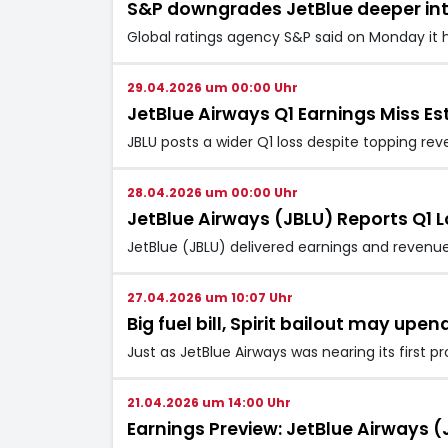
S&P downgrades JetBlue deeper into
Global ratings agency S&P said on Monday it 
29.04.2026 um 00:00 Uhr
JetBlue Airways Q1 Earnings Miss E
JBLU posts a wider Q1 loss despite topping re
28.04.2026 um 00:00 Uhr
JetBlue Airways (JBLU) Reports Q1 
JetBlue (JBLU) delivered earnings and revenue
27.04.2026 um 10:07 Uhr
Big fuel bill, Spirit bailout may upen
Just as JetBlue Airways was nearing its first p
21.04.2026 um 14:00 Uhr
Earnings Preview: JetBlue Airways (