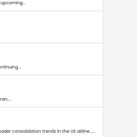
ts upcoming…
continuing…
Iran.…
er consolidation trends in the US airline...…