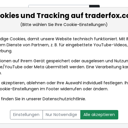
okies und Tracking auf traderfox.
(Bitte wählen Sie Ihre Cookie-Einstellungen)
rkt-Analysen
Market Tools
Realtimekurse
Nachrichten
ge Cookies, damit unsere Website technisch funktioniert. Mit Ih
m Dienste von Partnern, z. B. für eingebettete YouTube-Video
rbung.
achrichten
ionen auf Ihrem Gerät gespeichert oder ausgelesen und Nutzu
gle/YouTube oder Meta übermittelt werden. Eine Verarbeitung k
.
 akzeptieren, ablehnen oder Ihre Auswahl individuell festlegen. I
ookie-Einstellungen
im Footer widerrufen oder ändern.
finden Sie in unserer
Datenschutzrichtlinie
.
L
NACHRICHTEN
CHARTTOOL
Einstellungen
Nur Notwendige
Alle akzeptieren