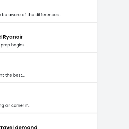
to be aware of the differences…
d Ryanair
 prep begins.…
ent the best…
g air carrier if…
r travel demand