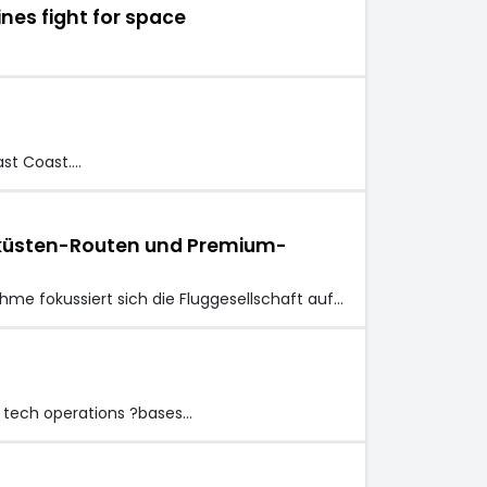
ines fight for space
ast Coast.…
stküsten-Routen und Premium-
hme fokussiert sich die Fluggesellschaft auf…
nd tech operations ?bases…