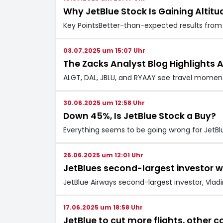
Why JetBlue Stock Is Gaining Altit
Key PointsBetter-than-expected results from De
03.07.2025 um 15:07 Uhr
The Zacks Analyst Blog Highlights Al
ALGT, DAL, JBLU, and RYAAY see travel moment
30.06.2025 um 12:58 Uhr
Down 45%, Is JetBlue Stock a Buy?
Everything seems to be going wrong for JetBlue
26.06.2025 um 12:01 Uhr
JetBlues second-largest investor wi
JetBlue Airways second-largest investor, Vladimi
17.06.2025 um 18:58 Uhr
JetBlue to cut more flights, other 