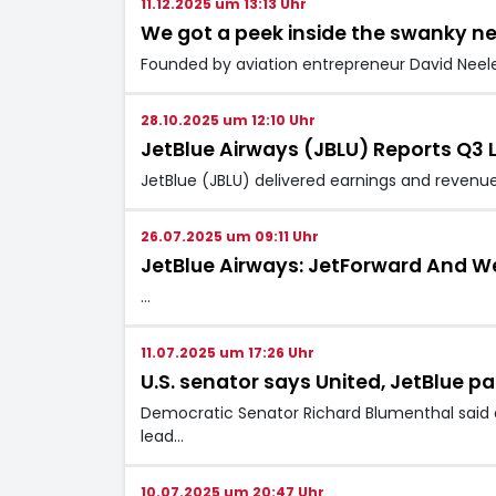
11.12.2025 um 13:13 Uhr
We got a peek inside the swanky ne
Founded by aviation entrepreneur David Neelema
28.10.2025 um 12:10 Uhr
JetBlue Airways (JBLU) Reports Q3 
JetBlue (JBLU) delivered earnings and revenue
26.07.2025 um 09:11 Uhr
JetBlue Airways: JetForward And We
…
11.07.2025 um 17:26 Uhr
U.S. senator says United, JetBlue p
Democratic Senator Richard Blumenthal said 
lead…
10.07.2025 um 20:47 Uhr