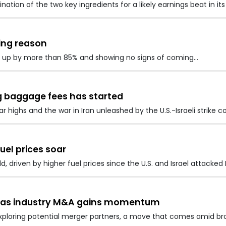
ation of the two key ingredients for a likely earnings beat in i
bing reason
uel up by more than 85% and showing no signs of coming…
ng baggage fees has started
ar highs and the war in Iran unleashed by the U.S.-Israeli strike 
uel prices soar
, driven by higher fuel prices since the U.S. and Israel attacked 
rs as industry M&A gains momentum
xploring potential merger partners, a move that comes amid broad