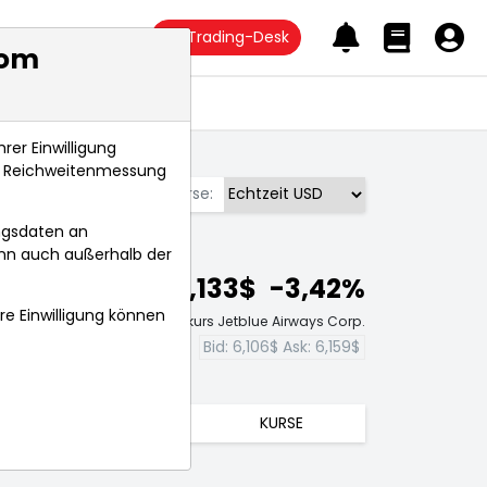
Trading-Desk
com
Anlagetrends
rer Einwilligung
s, Reichweitenmessung
Börse:
ngsdaten an
ann auch außerhalb der
6,133$
-3,42%
hre Einwilligung können
Echtzeit-Aktienkurs Jetblue Airways Corp.
Bid:
6,106$
Ask:
6,159$
TRENDS
KURSE