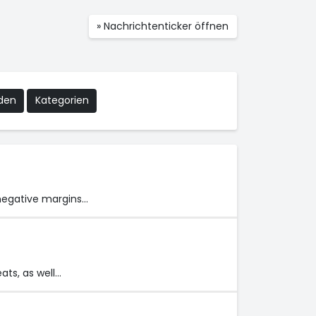
» Nachrichtenticker öffnen
nden
Kategorien
d negative margins…
ats, as well…