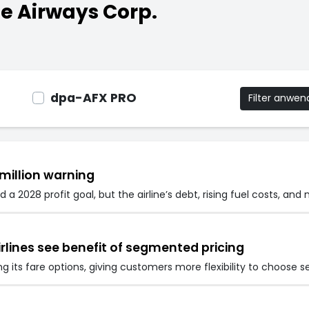
e Airways Corp.
dpa-AFX PRO
Filter anwe
million warning
a 2028 profit goal, but the airline’s debt, rising fuel costs, an
irlines see benefit of segmented pricing
g its fare options, giving customers more flexibility to choose se