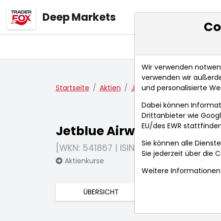
Deep Markets
Co
Übersicht
Ma
Wir verwenden notwendi
verwenden wir außerde
und personalisierte We
Startseite
Aktien
Jetblue Airways Corp.
N
Dabei können Informat
Drittanbieter wie Goo
EU/des EWR stattfinden
Jetblue Airways Corp.
Sie können alle Dienste
[WKN: 541867 | ISIN: US4771431016]
Sie jederzeit über die
C
Aktienkurse
Weitere Informationen 
ÜBERSICHT
FUNDAMENTA