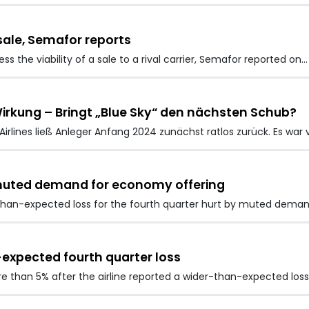
 sale, Semafor reports
ss the viability of a sale to a rival carrier, Semafor reported on…
Wirkung – Bringt „Blue Sky“ den nächsten Schub?
 Airlines ließ Anleger Anfang 2024 zunächst ratlos zurück. Es war
 muted demand for economy offering
than-expected loss for the fourth quarter hurt by muted dema
-expected fourth quarter loss
e than 5% after the airline reported a wider-than-expected loss 