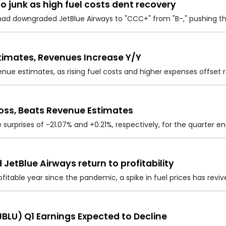
 junk as high fuel costs dent recovery
had downgraded JetBlue Airways to "CCC+" from "B-," pushing the
stimates, Revenues Increase Y/Y
venue estimates, as rising fuel costs and higher expenses offset
Loss, Beats Revenue Estimates
 surprises of -21.07% and +0.21%, respectively, for the quarter 
d JetBlue Airways return to profitability
rofitable year since the pandemic, a spike in fuel prices has revi
JBLU) Q1 Earnings Expected to Decline