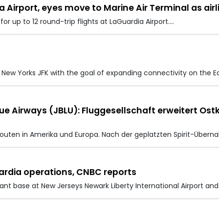
ia Airport, eyes move to Marine Air Terminal as airl
or up to 12 round-trip flights at LaGuardia Airport.…
of New Yorks JFK with the goal of expanding connectivity on the E
lue Airways (JBLU): Fluggesellschaft erweitert O
 Routen in Amerika und Europa. Nach der geplatzten Spirit-Überna
ardia operations, CNBC reports
ndant base at New Jerseys Newark Liberty International Airport a