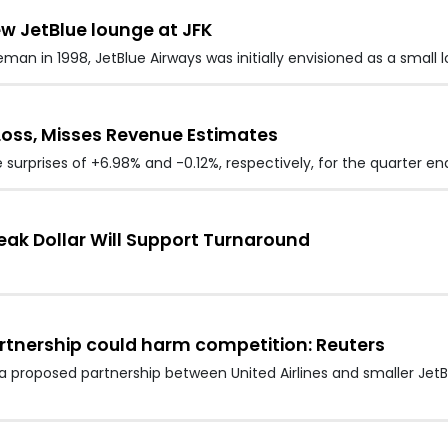
w JetBlue lounge at JFK
n in 1998, JetBlue Airways was initially envisioned as a small lo
Loss, Misses Revenue Estimates
 surprises of +6.98% and -0.12%, respectively, for the quarter 
ak Dollar Will Support Turnaround
artnership could harm competition: Reuters
a proposed partnership between United Airlines and smaller Jet