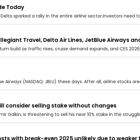
ude Today
lta sparked a rally in the entire airline sector.Investors need 
legiant Travel, Delta Air Lines, JetBlue Airways an
um build as traffic rises, cruise demand expands, and CES 2026
 Airways (NASDAQ: JBLU) these days. After all, airline stocks ar
ll consider selling stake without changes
r Galkin, is threatening to sell his near 10% stake in the strugglin
costs with break-even 2025 unlikely due to weake