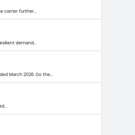
 carrier further…
 resilient demand…
ended March 2026. Do the…
ved…