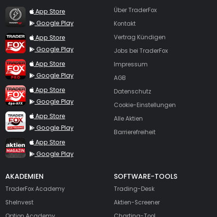
TraderFox Flash
Über TraderFox
App Store
Google Play
Kontakt
TraderFox App
App Store
Vertrag Kündigen
Google Play
Jobs bei TraderFox
TraderFox Pro
App Store
Impressum
Google Play
AGB
TraderFox dpa-AFX ProFeed
App Store
Datenschutz
Google Play
Cookie-Einstellungen
TraderFox Live Trading
App Store
Alle Aktien
Google Play
Barrierefreiheit
TraderFox aktien Magazin
App Store
Google Play
AKADEMIEN
SOFTWARE-TOOLS
TraderFox Academy
Trading-Desk
SheInvest
Aktien-Screener
Option Academy
Charting-Tool