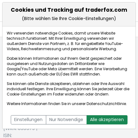
Cookies und Tracking auf traderfox.com
(Bitte wählen Sie Ihre Cookie-Einstellungen)
Nachrichten
Wir verwenden notwendige Cookies, damit unsere Website
technisch funktioniert. Mit Ihrer Einwilligung verwenden wir
außerdem Dienste von Partnern, z. B. für eingebettete YouTube-
Videos, Reichweitenmessung und personalisierte Werbung.
Startseite
Aktien
Waste Management Inc.
Dabei können Informationen auf Ihrem Gerät gespeichert oder
Nachrichten
ausgelesen und Nutzungsdaten an Drittanbieter wie
Google/YouTube oder Meta übermittelt werden. Eine Verarbeitung
kann auch außerhalb der EU/des EWR stattfinden.
Börse:
Sie können alle Dienste akzeptieren, ablehnen oder Ihre Auswahl
individuell festlegen. Ihre Einwilligung können Sie jederzeit über die
Cookie-Einstellungen
im Footer widerrufen oder ändern.
Weitere Informationen finden Sie in unserer
Datenschutzrichtlinie
.
Waste
227,723$
-0,56%
Management
Echtzeit-Aktienkurs Waste Management Inc.
Inc.
Einstellungen
Nur Notwendige
Alle akzeptieren
Bid:
227,566$
Ask:
227,881$
[WKN: 893579 |
ISIN: