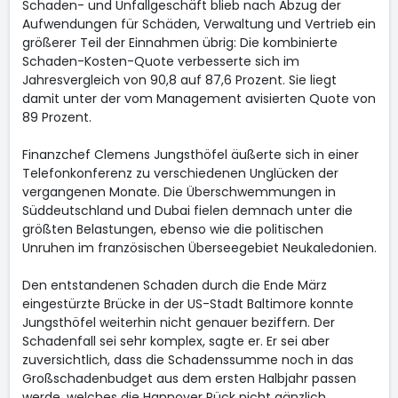
Schaden- und Unfallgeschäft blieb nach Abzug der
Aufwendungen für Schäden, Verwaltung und Vertrieb ein
größerer Teil der Einnahmen übrig: Die kombinierte
Schaden-Kosten-Quote verbesserte sich im
Jahresvergleich von 90,8 auf 87,6 Prozent. Sie liegt
damit unter der vom Management avisierten Quote von
89 Prozent.
Finanzchef Clemens Jungsthöfel äußerte sich in einer
Telefonkonferenz zu verschiedenen Unglücken der
vergangenen Monate. Die Überschwemmungen in
Süddeutschland und Dubai fielen demnach unter die
größten Belastungen, ebenso wie die politischen
Unruhen im französischen Überseegebiet Neukaledonien.
Den entstandenen Schaden durch die Ende März
eingestürzte Brücke in der US-Stadt Baltimore konnte
Jungsthöfel weiterhin nicht genauer beziffern. Der
Schadenfall sei sehr komplex, sagte er. Er sei aber
zuversichtlich, dass die Schadenssumme noch in das
Großschadenbudget aus dem ersten Halbjahr passen
werde, welches die Hannover Rück nicht gänzlich