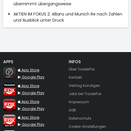
übernimmt übergangsweise
AKTIEN IM FOKUS 2: Allianz und Munich Re nach Zahlen
und Ausblick unter Druck
APPS
INFOS
TraderFox Flash
Über TraderFox
App Store
Google Play
Kontakt
TraderFox App
App Store
Vertrag Kündigen
Google Play
Jobs bei TraderFox
TraderFox Pro
App Store
Impressum
Google Play
AGB
TraderFox dpa-AFX ProFeed
App Store
Datenschutz
Google Play
Cookie-Einstellungen