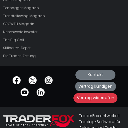
aktien
Magazin
Tenbagger Magazin
Trendfollowing Magazin
GROWTH
Magazin
Nebenwerte Investor
The Big Call
Stillhalter-Depot
Die Trader-Zeitung
Kontakt
offizielle Social Media-Accounts
Vertrag kündigen
Vertrag widerrufen
TraderFox entwickelt
Trading-Software für
Anleger und Trader.