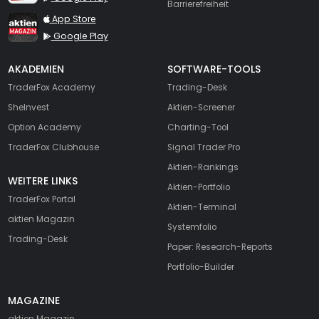
Barrierefreiheit
TraderFox aktien Magazin
App Store
Google Play
AKADEMIEN
SOFTWARE-TOOLS
TraderFox Academy
Trading-Desk
SheInvest
Aktien-Screener
Option Academy
Charting-Tool
TraderFox Clubhouse
Signal Trader Pro
Aktien-Rankings
WEITERE LINKS
Aktien-Portfolio
TraderFox Portal
Aktien-Terminal
aktien Magazin
Systemfolio
Trading-Desk
Paper: Research-Reports
Portfolio-Builder
MAGAZINE