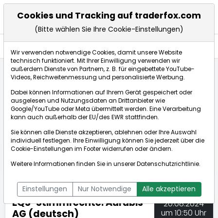
Cookies und Tracking auf traderfox.com
(Bitte wählen Sie Ihre Cookie-Einstellungen)
Nachrichten
Wir verwenden notwendige Cookies, damit unsere Website
technisch funktioniert. Mit Ihrer Einwilligung verwenden wir
außerdem Dienste von Partnern, z. B. für eingebettete YouTube-
Videos, Reichweitenmessung und personalisierte Werbung.
TraderFox
Nachrichten
dpa-AFX Compact
Dabei können Informationen auf Ihrem Gerät gespeichert oder
EQS-Stimmrechte: Aurubis AG (deutsch)
ausgelesen und Nutzungsdaten an Drittanbieter wie
Google/YouTube oder Meta übermittelt werden. Eine Verarbeitung
kann auch außerhalb der EU/des EWR stattfinden.
dpa-AFX Compact
Sie können alle Dienste akzeptieren, ablehnen oder Ihre Auswahl
individuell festlegen. Ihre Einwilligung können Sie jederzeit über die
ÜBERSICHT
DPA-AFX PROFEED
DPA-AFX COMPACT
Cookie-Einstellungen
im Footer widerrufen oder ändern.
NEWSBOT
Weitere Informationen finden Sie in unserer
Datenschutzrichtlinie
.
Einstellungen
Nur Notwendige
Alle akzeptieren
EQS-Stimmrechte: Aurubis
20.08.2024
AG (deutsch)
um 10:50 Uhr