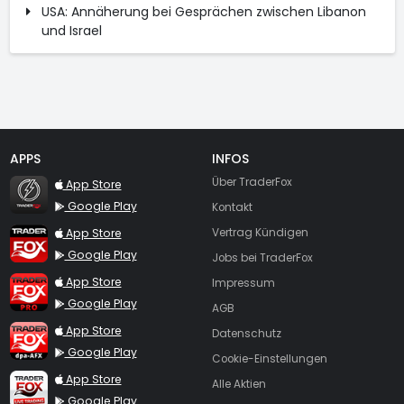
USA: Annäherung bei Gesprächen zwischen Libanon
und Israel
APPS
INFOS
TraderFox Flash
Über TraderFox
App Store
Google Play
Kontakt
TraderFox App
App Store
Vertrag Kündigen
Google Play
Jobs bei TraderFox
TraderFox Pro
App Store
Impressum
Google Play
AGB
TraderFox dpa-AFX ProFeed
App Store
Datenschutz
Google Play
Cookie-Einstellungen
TraderFox Live Trading
App Store
Alle Aktien
Google Play