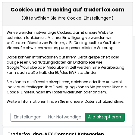
Cookies und Tracking auf traderfox.com
(Bitte wählen Sie Ihre Cookie-Einstellungen)
Nachrichten
Wir verwenden notwendige Cookies, damit unsere Website
technisch funktioniert. Mit Ihrer Einwilligung verwenden wir
außerdem Dienste von Partnern, z. B. für eingebettete YouTube-
Videos, Reichweitenmessung und personalisierte Werbung.
Startseite
Nachrichten
dpa-AFX Compact
Dabei können Informationen auf Ihrem Gerät gespeichert oder
ausgelesen und Nutzungsdaten an Drittanbieter wie
Google/YouTube oder Meta übermittelt werden. Eine Verarbeitung
dpa-AFX
» Nachrichtenticker öffnen
kann auch außerhalb der EU/des EWR stattfinden.
Compact
Sie können alle Dienste akzeptieren, ablehnen oder Ihre Auswahl
individuell festlegen. Ihre Einwilligung können Sie jederzeit über die
Cookie-Einstellungen
im Footer widerrufen oder ändern.
ÜBERSICHT
DPA-AFX PROFEED
DPA-AFX COMPACT
Weitere Informationen finden Sie in unserer
Datenschutzrichtlinie
.
NEWSBOT
Einstellungen
Nur Notwendige
Alle akzeptieren
Traderfox: dpa-AFX Compact Kategorien