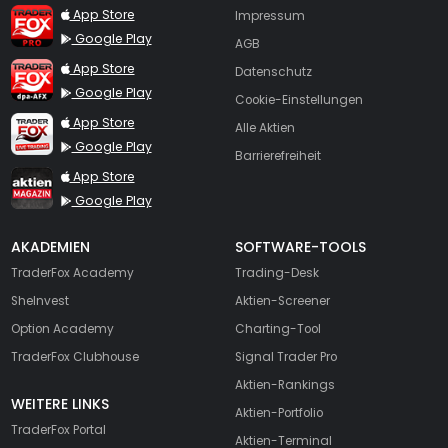
TraderFox Pro
App Store
Impressum
Google Play
AGB
TraderFox dpa-AFX ProFeed
App Store
Datenschutz
Google Play
Cookie-Einstellungen
TraderFox Live Trading
App Store
Alle Aktien
Google Play
Barrierefreiheit
TraderFox aktien Magazin
App Store
Google Play
AKADEMIEN
SOFTWARE-TOOLS
TraderFox Academy
Trading-Desk
SheInvest
Aktien-Screener
Option Academy
Charting-Tool
TraderFox Clubhouse
Signal Trader Pro
Aktien-Rankings
WEITERE LINKS
Aktien-Portfolio
TraderFox Portal
Aktien-Terminal