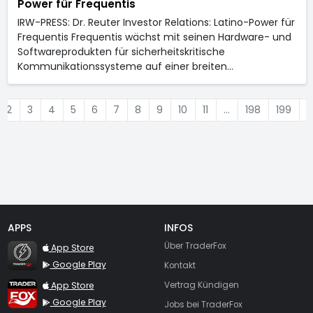
Power für Frequentis
IRW-PRESS: Dr. Reuter Investor Relations: Latino-Power für
Frequentis Frequentis wächst mit seinen Hardware- und
Softwareprodukten für sicherheitskritische
Kommunikationssysteme auf einer breiten…
2
3
4
5
6
7
8
9
10
11
…
198
199
2
APPS
INFOS
TraderFox Flash
Über TraderFox
App Store
Google Play
Kontakt
TraderFox App
App Store
Vertrag Kündigen
Google Play
Jobs bei TraderFox