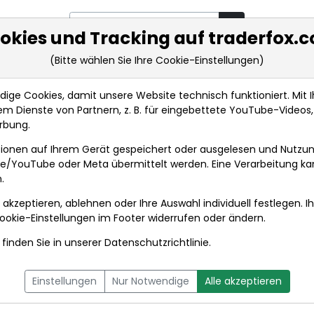
okies und Tracking auf traderfox.
(Bitte wählen Sie Ihre Cookie-Einstellungen)
rkt-Analysen
Market Tools
Realtimekurse
Nachrichten
ge Cookies, damit unsere Website technisch funktioniert. Mit Ih
m Dienste von Partnern, z. B. für eingebettete YouTube-Video
EQS-DD: Fresenius SE & Co. KGaA (deutsch)
rbung.
ionen auf Ihrem Gerät gespeichert oder ausgelesen und Nutzu
t
gle/YouTube oder Meta übermittelt werden. Eine Verarbeitung k
.
 akzeptieren, ablehnen oder Ihre Auswahl individuell festlegen. I
DPA-AFX PROFEED
DPA-AFX COMPACT
ookie-Einstellungen
im Footer widerrufen oder ändern.
finden Sie in unserer
Datenschutzrichtlinie
.
 & Co. KGaA (deutsch)
01.04.2
um 14:41
Einstellungen
Nur Notwendige
Alle akzeptieren