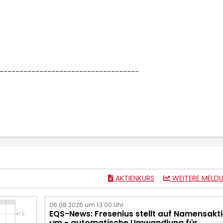
-----------------------------------
AKTIENKURS
WEITERE MELD
06.08.2026 um 13:00 Uhr
EQS-News: Fresenius stellt auf Namensakt
um - automatische Umwandlung für