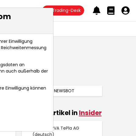
Trading-Desk
com
Anlagetrends
rer Einwilligung
s, Reichweitenmessung
ngsdaten an
ann auch außerhalb der
hre Einwilligung können
NEWSBOT
Weitere Artikel in
Insider
025
 Uhr
EQS-DD: PVA TePla AG
(deutsch)