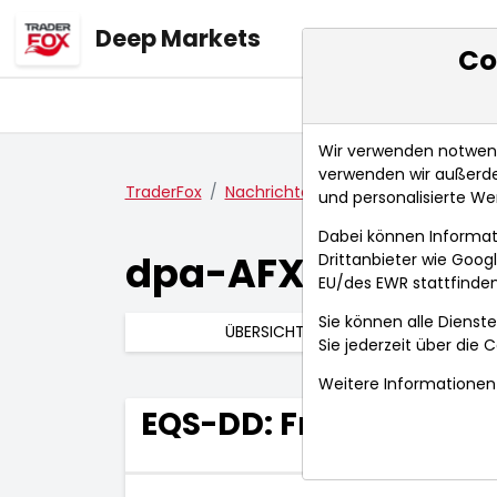
Deep Markets
Co
Übersicht
Ma
Wir verwenden notwendi
verwenden wir außerde
TraderFox
Nachrichten
dpa-AFX Compact
und personalisierte We
Dabei können Informat
dpa-AFX Compac
Drittanbieter wie Goo
EU/des EWR stattfinden
Sie können alle Dienste
ÜBERSICHT
Sie jederzeit über die
C
Weitere Informationen 
EQS-DD: Fresenius SE