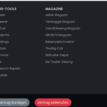
RE-TOOLS
MAGAZINE
esk
aktien
Magazin
eener
Tenbagger Magazin
Tool
Trendfollowing Magazin
der Pro
GROWTH
Magazin
nkings
Nebenwerte Investor
folio
The Big Call
rminal
Stillhalter-Depot
o
Die Trader-Zeitung
search-Reports
uilder
ertrag kündigen
Vertrag widerrufen