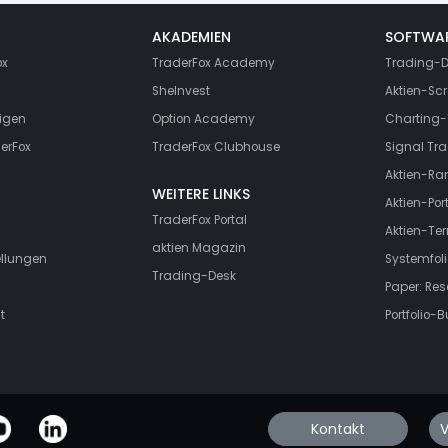
AKADEMIEN
SOFTWA
ox
TraderFox Academy
Trading-D
SheInvest
Aktien-Scr
igen
Option Academy
Charting-
erFox
TraderFox Clubhouse
Signal Tra
Aktien-Ra
WEITERE LINKS
Aktien-Port
TraderFox Portal
Aktien-Te
aktien Magazin
ellungen
Systemfoli
Trading-Desk
Paper: Re
t
Portfolio-B
Kontakt
V