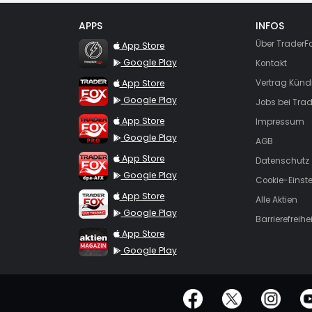
APPS
INFOS
TraderFox Flash
Über TraderF
App Store
Google Play
Kontakt
TraderFox App
App Store
Vertrag Künd
Google Play
Jobs bei Trad
TraderFox Pro
App Store
Impressum
Google Play
AGB
TraderFox dpa-AFX ProFeed
App Store
Datenschutz
Google Play
Cookie-Einst
TraderFox Live Trading
App Store
Alle Aktien
Google Play
Barrierefreihei
TraderFox aktien Magazin
App Store
Google Play
offizielle Social Media-Accounts