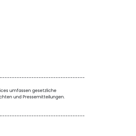
-----------------------------------
vices umfassen gesetzliche
chten und Pressemitteilungen.
-----------------------------------