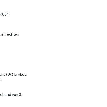
BZ4604
timmrechten
nt (UK) Limited
n
chend von 3.