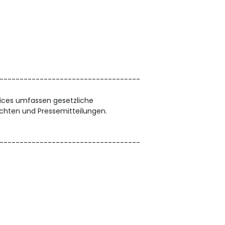
-----------------------------------
vices umfassen gesetzliche
chten und Pressemitteilungen.
-----------------------------------