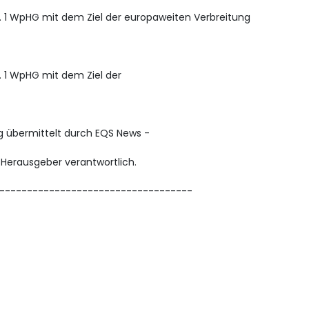
s. 1 WpHG mit dem Ziel der europaweiten Verbreitung
. 1 WpHG mit dem Ziel der
g übermittelt durch EQS News -
/ Herausgeber verantwortlich.
-----------------------------------