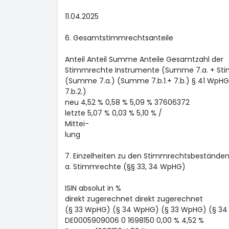
11.04.2025
6. Gesamtstimmrechtsanteile
Anteil Anteil Summe Anteile Gesamtzahl der
Stimmrechte Instrumente (Summe 7.a. + St
(Summe 7.a.) (Summe 7.b.1.+ 7.b.) § 41 WpHG
7.b.2.)
neu 4,52 % 0,58 % 5,09 % 37606372
letzte 5,07 % 0,03 % 5,10 % /
Mittei-
lung
7. Einzelheiten zu den Stimmrechtsbestände
a. Stimmrechte (§§ 33, 34 WpHG)
ISIN absolut in %
direkt zugerechnet direkt zugerechnet
(§ 33 WpHG) (§ 34 WpHG) (§ 33 WpHG) (§ 3
DE0005909006 0 1698150 0,00 % 4,52 %