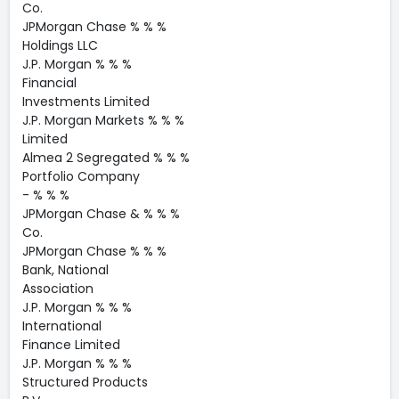
Co.
JPMorgan Chase % % %
Holdings LLC
J.P. Morgan % % %
Financial
Investments Limited
J.P. Morgan Markets % % %
Limited
Almea 2 Segregated % % %
Portfolio Company
- % % %
JPMorgan Chase & % % %
Co.
JPMorgan Chase % % %
Bank, National
Association
J.P. Morgan % % %
International
Finance Limited
J.P. Morgan % % %
Structured Products