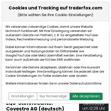
Cookies und Tracking auf traderfox.com
(Bitte wählen Sie Ihre Cookie-Einstellungen)
Nachrichten
Wir verwenden notwendige Cookies, damit unsere Website
technisch funktioniert. Mit Ihrer Einwilligung verwenden wir
außerdem Dienste von Partnern, z. B. für eingebettete YouTube-
Videos, Reichweitenmessung und personalisierte Werbung.
TraderFox
Nachrichten
dpa-AFX Compact
Dabei können Informationen auf Ihrem Gerät gespeichert oder
EQS-Stimmrechte: Covestro AG (deutsch)
ausgelesen und Nutzungsdaten an Drittanbieter wie
Google/YouTube oder Meta übermittelt werden. Eine Verarbeitung
kann auch außerhalb der EU/des EWR stattfinden.
dpa-AFX Compact
Sie können alle Dienste akzeptieren, ablehnen oder Ihre Auswahl
individuell festlegen. Ihre Einwilligung können Sie jederzeit über die
ÜBERSICHT
DPA-AFX PROFEED
DPA-AFX COMPACT
Cookie-Einstellungen
im Footer widerrufen oder ändern.
NEWSBOT
Weitere Informationen finden Sie in unserer
Datenschutzrichtlinie
.
Einstellungen
Nur Notwendige
Alle akzeptieren
EQS-Stimmrechte:
09.05.2025
Covestro AG (deutsch)
um 12:28 Uhr