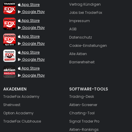
TraderFox App
App Store
Vertrag Kündigen
Google Play
Jobs bei TraderFox
TraderFox Pro
App Store
Impressum
Google Play
AGB
TraderFox dpa-AFX ProFeed
App Store
Datenschutz
Google Play
Cookie-Einstellungen
TraderFox Live Trading
App Store
Alle Aktien
Google Play
Barrierefreiheit
TraderFox aktien Magazin
App Store
Google Play
AKADEMIEN
SOFTWARE-TOOLS
TraderFox Academy
Trading-Desk
SheInvest
Aktien-Screener
Option Academy
Charting-Tool
TraderFox Clubhouse
Signal Trader Pro
Aktien-Rankings