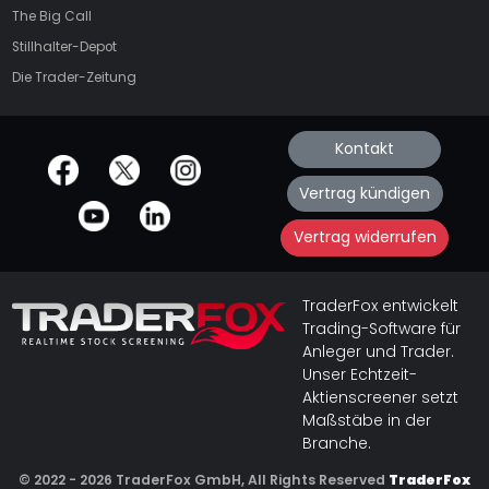
The Big Call
Stillhalter-Depot
Die Trader-Zeitung
Kontakt
offizielle Social Media-Accounts
Vertrag kündigen
Vertrag widerrufen
TraderFox entwickelt
Trading-Software für
Anleger und Trader.
Unser Echtzeit-
Aktienscreener setzt
Maßstäbe in der
Branche.
© 2022 - 2026 TraderFox GmbH, All Rights Reserved
TraderFox