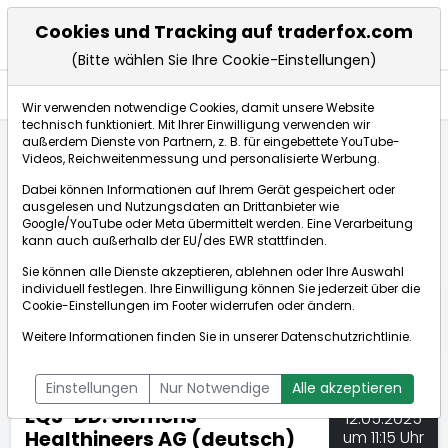
Cookies und Tracking auf traderfox.com
(Bitte wählen Sie Ihre Cookie-Einstellungen)
Nachrichten
Wir verwenden notwendige Cookies, damit unsere Website
technisch funktioniert. Mit Ihrer Einwilligung verwenden wir
außerdem Dienste von Partnern, z. B. für eingebettete YouTube-
Videos, Reichweitenmessung und personalisierte Werbung.
TraderFox
Nachrichten
dpa-AFX Compact
Dabei können Informationen auf Ihrem Gerät gespeichert oder
EQS-DD: Siemens Healthineers AG (deutsch)
ausgelesen und Nutzungsdaten an Drittanbieter wie
Google/YouTube oder Meta übermittelt werden. Eine Verarbeitung
kann auch außerhalb der EU/des EWR stattfinden.
dpa-AFX Compact
Sie können alle Dienste akzeptieren, ablehnen oder Ihre Auswahl
individuell festlegen. Ihre Einwilligung können Sie jederzeit über die
ÜBERSICHT
DPA-AFX PROFEED
DPA-AFX COMPACT
Cookie-Einstellungen
im Footer widerrufen oder ändern.
NEWSBOT
Weitere Informationen finden Sie in unserer
Datenschutzrichtlinie
.
Einstellungen
Nur Notwendige
Alle akzeptieren
EQS-DD: Siemens
12.05.2025
Healthineers AG (deutsch)
um 11:15 Uhr