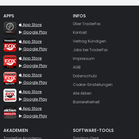
APPS
INFOS
TraderFox Flash
Über TraderFox
App Store
Google Play
Kontakt
TraderFox App
App Store
Vertrag Kündigen
Google Play
Jobs bei TraderFox
TraderFox Pro
App Store
Impressum
Google Play
AGB
TraderFox dpa-AFX ProFeed
App Store
Datenschutz
Google Play
Cookie-Einstellungen
TraderFox Live Trading
App Store
Alle Aktien
Google Play
Barrierefreiheit
TraderFox aktien Magazin
App Store
Google Play
AKADEMIEN
SOFTWARE-TOOLS
TraderFox Academy
Trading-Desk