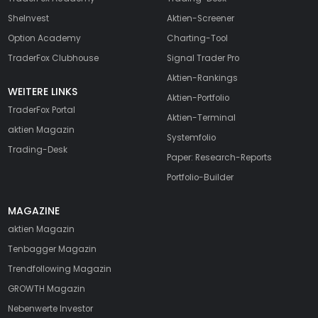
SheInvest
Aktien-Screener
Option Academy
Charting-Tool
TraderFox Clubhouse
Signal Trader Pro
Aktien-Rankings
WEITERE LINKS
Aktien-Portfolio
TraderFox Portal
Aktien-Terminal
aktien Magazin
Systemfolio
Trading-Desk
Paper: Research-Reports
Portfolio-Builder
MAGAZINE
aktien
Magazin
Tenbagger Magazin
Trendfollowing Magazin
GROWTH
Magazin
Nebenwerte Investor