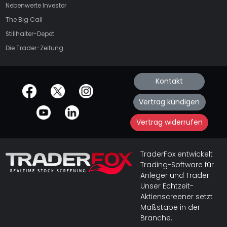
Nebenwerte Investor
The Big Call
Stillhalter-Depot
Die Trader-Zeitung
Kontakt
offizielle Social Media-Accounts
Vertrag kündigen
Vertrag widerrufen
TraderFox entwickelt
Trading-Software für
Anleger und Trader.
Unser Echtzeit-
Aktienscreener setzt
Maßstäbe in der
Branche.