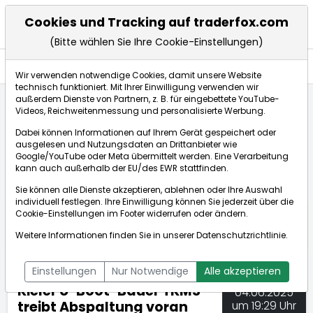
Cookies und Tracking auf traderfox.com
(Bitte wählen Sie Ihre Cookie-Einstellungen)
Nachrichten
Wir verwenden notwendige Cookies, damit unsere Website
technisch funktioniert. Mit Ihrer Einwilligung verwenden wir
außerdem Dienste von Partnern, z. B. für eingebettete YouTube-
Videos, Reichweitenmessung und personalisierte Werbung.
TraderFox
Nachrichten
dpa-AFX Compact
Dabei können Informationen auf Ihrem Gerät gespeichert oder
Kieler U-Boot-Bauer TKMS treibt Abspaltung voran
ausgelesen und Nutzungsdaten an Drittanbieter wie
Google/YouTube oder Meta übermittelt werden. Eine Verarbeitung
kann auch außerhalb der EU/des EWR stattfinden.
dpa-AFX Compact
Sie können alle Dienste akzeptieren, ablehnen oder Ihre Auswahl
individuell festlegen. Ihre Einwilligung können Sie jederzeit über die
ÜBERSICHT
DPA-AFX PROFEED
DPA-AFX COMPACT
Cookie-Einstellungen
im Footer widerrufen oder ändern.
NEWSBOT
Weitere Informationen finden Sie in unserer
Datenschutzrichtlinie
.
Einstellungen
Nur Notwendige
Alle akzeptieren
Kieler U-Boot-Bauer TKMS
04.06.2025
treibt Abspaltung voran
um 19:29 Uhr