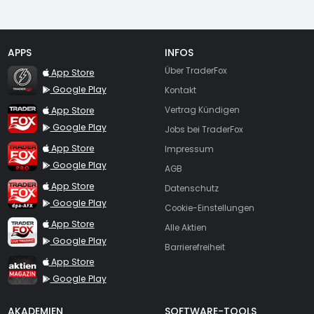
APPS
INFOS
TraderFox Flash
Über TraderFox
App Store
Google Play
Kontakt
TraderFox App
App Store
Vertrag Kündigen
Google Play
Jobs bei TraderFox
TraderFox Pro
App Store
Impressum
Google Play
AGB
TraderFox dpa-AFX ProFeed
App Store
Datenschutz
Google Play
Cookie-Einstellungen
TraderFox Live Trading
App Store
Alle Aktien
Google Play
Barrierefreiheit
TraderFox aktien Magazin
App Store
Google Play
AKADEMIEN
SOFTWARE-TOOLS