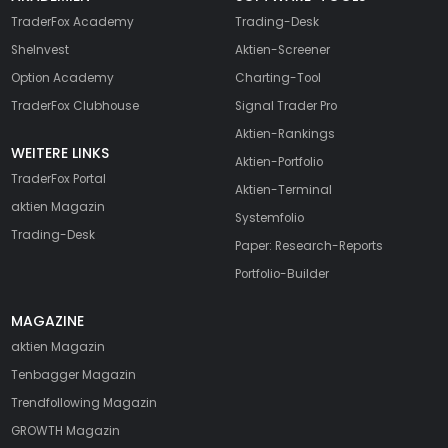
TraderFox Academy
Trading-Desk
SheInvest
Aktien-Screener
Option Academy
Charting-Tool
TraderFox Clubhouse
Signal Trader Pro
Aktien-Rankings
WEITERE LINKS
Aktien-Portfolio
TraderFox Portal
Aktien-Terminal
aktien Magazin
Systemfolio
Trading-Desk
Paper: Research-Reports
Portfolio-Builder
MAGAZINE
aktien
Magazin
Tenbagger Magazin
Trendfollowing Magazin
GROWTH
Magazin