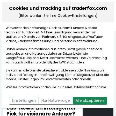
Cookies und Tracking auf traderfox.com
(Bitte wählen Sie Ihre Cookie-Einstellungen)
Nachrichten
Wir verwenden notwendige Cookies, damit unsere Website
technisch funktioniert. Mit Ihrer Einwilligung verwenden wir
außerdem Dienste von Partnern, z. B. für eingebettete YouTube-
Videos, Reichweitenmessung und personalisierte Werbung.
TraderFox
Nachrichten
dpa-AFX Compact
Dabei können Informationen auf Ihrem Gerät gespeichert oder
EQS-News: Ein intelligenter Pick für visionäre A...
ausgelesen und Nutzungsdaten an Drittanbieter wie
Google/YouTube oder Meta übermittelt werden. Eine Verarbeitung
kann auch außerhalb der EU/des EWR stattfinden.
dpa-AFX Compact
Sie können alle Dienste akzeptieren, ablehnen oder Ihre Auswahl
individuell festlegen. Ihre Einwilligung können Sie jederzeit über die
ÜBERSICHT
DPA-AFX PROFEED
DPA-AFX COMPACT
Cookie-Einstellungen
im Footer widerrufen oder ändern.
NEWSBOT
Weitere Informationen finden Sie in unserer
Datenschutzrichtlinie
.
Einstellungen
Nur Notwendige
Alle akzeptieren
EQS-News: Ein intelligenter
Pick für visionäre Anleger?