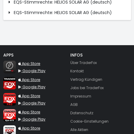
EQS-Stimmrechte: HELIOS SOLAR AG (deutsch)
EQS-Stimmrechte: HELIOS SOLAR AG (deutsch)
APPS
INFOS
TraderFox Flash
Über TraderFox
App Store
Google Play
Kontakt
TraderFox App
App Store
Vertrag Kündigen
Google Play
Jobs bei TraderFox
TraderFox Pro
App Store
Impressum
Google Play
AGB
TraderFox dpa-AFX ProFeed
App Store
Datenschutz
Google Play
Cookie-Einstellungen
TraderFox Live Trading
App Store
Alle Aktien