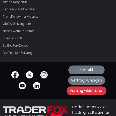
aktien
Magazin
Tenbagger Magazin
Trendfollowing Magazin
GROWTH
Magazin
Nebenwerte Investor
The Big Call
Stillhalter-Depot
Die Trader-Zeitung
Kontakt
offizielle Social Media-Accounts
Vertrag kündigen
Vertrag widerrufen
TraderFox entwickelt
Trading-Software für