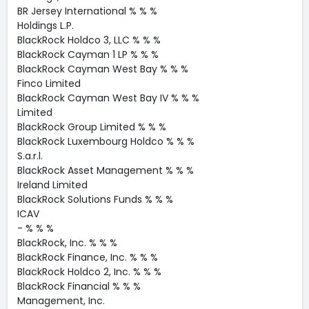
BR Jersey International % % %
Holdings L.P.
BlackRock Holdco 3, LLC % % %
BlackRock Cayman 1 LP % % %
BlackRock Cayman West Bay % % %
Finco Limited
BlackRock Cayman West Bay IV % % %
Limited
BlackRock Group Limited % % %
BlackRock Luxembourg Holdco % % %
S.a.r.l.
BlackRock Asset Management % % %
Ireland Limited
BlackRock Solutions Funds % % %
ICAV
- % % %
BlackRock, Inc. % % %
BlackRock Finance, Inc. % % %
BlackRock Holdco 2, Inc. % % %
BlackRock Financial % % %
Management, Inc.