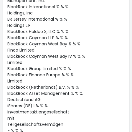
Management, Inc.
BlackRock International % % %
Holdings, Inc.
BR Jersey International % % %
Holdings L.P.
BlackRock Holdco 3, LLC % % %
BlackRock Cayman 1 LP % % %
BlackRock Cayman West Bay % % %
Finco Limited
BlackRock Cayman West Bay IV % % %
Limited
BlackRock Group Limited % % %
BlackRock Finance Europe % % %
Limited
BlackRock (Netherlands) B.V. % % %
BlackRock Asset Management % % %
Deutschland AG
iShares (DE) I % % %
Investmentaktiengesellschaft
mit
Teilgesellschaftsvermögen
- % % %