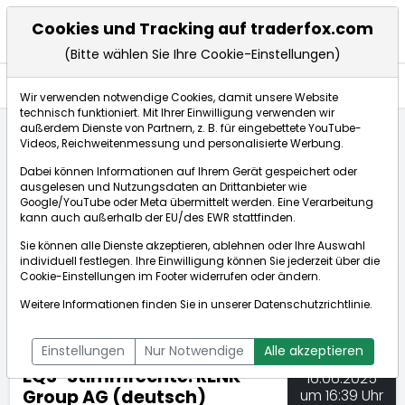
Cookies und Tracking auf traderfox.com
(Bitte wählen Sie Ihre Cookie-Einstellungen)
Nachrichten
Wir verwenden notwendige Cookies, damit unsere Website
technisch funktioniert. Mit Ihrer Einwilligung verwenden wir
außerdem Dienste von Partnern, z. B. für eingebettete YouTube-
Videos, Reichweitenmessung und personalisierte Werbung.
TraderFox
Nachrichten
dpa-AFX Compact
Dabei können Informationen auf Ihrem Gerät gespeichert oder
EQS-Stimmrechte: RENK Group AG (deutsch)
ausgelesen und Nutzungsdaten an Drittanbieter wie
Google/YouTube oder Meta übermittelt werden. Eine Verarbeitung
kann auch außerhalb der EU/des EWR stattfinden.
dpa-AFX Compact
Sie können alle Dienste akzeptieren, ablehnen oder Ihre Auswahl
individuell festlegen. Ihre Einwilligung können Sie jederzeit über die
ÜBERSICHT
DPA-AFX PROFEED
DPA-AFX COMPACT
Cookie-Einstellungen
im Footer widerrufen oder ändern.
NEWSBOT
Weitere Informationen finden Sie in unserer
Datenschutzrichtlinie
.
Einstellungen
Nur Notwendige
Alle akzeptieren
EQS-Stimmrechte: RENK
16.06.2025
Group AG (deutsch)
um 16:39 Uhr