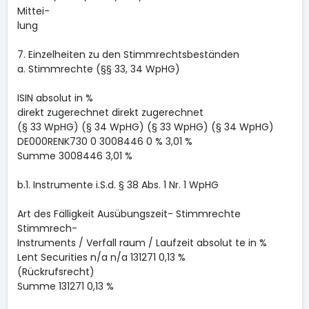
Mittei-
lung
7. Einzelheiten zu den Stimmrechtsbeständen
a. Stimmrechte (§§ 33, 34 WpHG)
ISIN absolut in %
direkt zugerechnet direkt zugerechnet
(§ 33 WpHG) (§ 34 WpHG) (§ 33 WpHG) (§ 34 WpHG)
DE000RENK730 0 3008446 0 % 3,01 %
Summe 3008446 3,01 %
b.1. Instrumente i.S.d. § 38 Abs. 1 Nr. 1 WpHG
Art des Fälligkeit Ausübungszeit- Stimmrechte
Stimmrech-
Instruments / Verfall raum / Laufzeit absolut te in %
Lent Securities n/a n/a 131271 0,13 %
(Rückrufsrecht)
Summe 131271 0,13 %