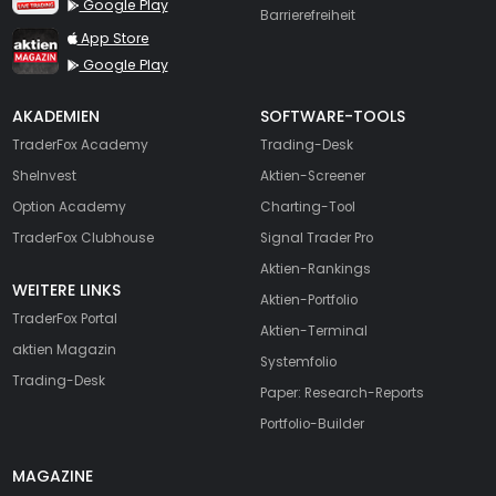
Google Play
Barrierefreiheit
TraderFox aktien Magazin
App Store
Google Play
AKADEMIEN
SOFTWARE-TOOLS
TraderFox Academy
Trading-Desk
SheInvest
Aktien-Screener
Option Academy
Charting-Tool
TraderFox Clubhouse
Signal Trader Pro
Aktien-Rankings
WEITERE LINKS
Aktien-Portfolio
TraderFox Portal
Aktien-Terminal
aktien Magazin
Systemfolio
Trading-Desk
Paper: Research-Reports
Portfolio-Builder
MAGAZINE