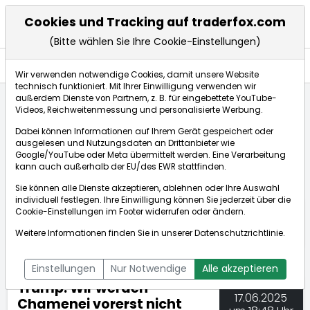
Cookies und Tracking auf traderfox.com
(Bitte wählen Sie Ihre Cookie-Einstellungen)
Nachrichten
Wir verwenden notwendige Cookies, damit unsere Website
technisch funktioniert. Mit Ihrer Einwilligung verwenden wir
außerdem Dienste von Partnern, z. B. für eingebettete YouTube-
Videos, Reichweitenmessung und personalisierte Werbung.
TraderFox
Nachrichten
dpa-AFX Compact
Dabei können Informationen auf Ihrem Gerät gespeichert oder
Trump: Wir werden Chamenei vorerst nicht töten
ausgelesen und Nutzungsdaten an Drittanbieter wie
Google/YouTube oder Meta übermittelt werden. Eine Verarbeitung
kann auch außerhalb der EU/des EWR stattfinden.
dpa-AFX Compact
Sie können alle Dienste akzeptieren, ablehnen oder Ihre Auswahl
individuell festlegen. Ihre Einwilligung können Sie jederzeit über die
ÜBERSICHT
DPA-AFX PROFEED
DPA-AFX COMPACT
Cookie-Einstellungen
im Footer widerrufen oder ändern.
NEWSBOT
Weitere Informationen finden Sie in unserer
Datenschutzrichtlinie
.
Einstellungen
Nur Notwendige
Alle akzeptieren
Trump: Wir werden
17.06.2025
Chamenei vorerst nicht