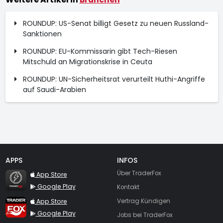
ROUNDUP: US-Senat billigt Gesetz zu neuen Russland-
Sanktionen
ROUNDUP: EU-Kommissarin gibt Tech-Riesen
Mitschuld an Migrationskrise in Ceuta
ROUNDUP: UN-Sicherheitsrat verurteilt Huthi-Angriffe
auf Saudi-Arabien
APPS
INFOS
TraderFox Flash
Über TraderFox
App Store
Google Play
Kontakt
TraderFox App
App Store
Vertrag Kündigen
Google Play
Jobs bei TraderFox