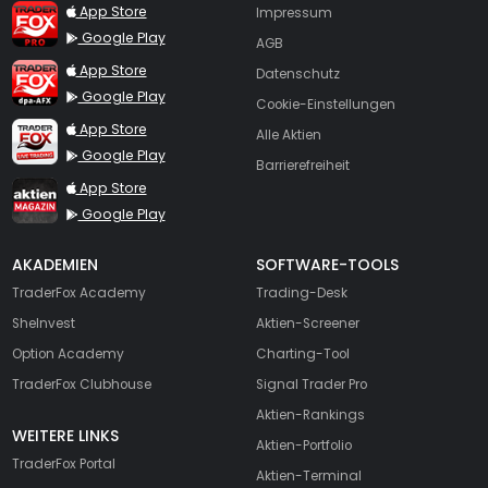
TraderFox Pro
App Store
Impressum
Google Play
AGB
TraderFox dpa-AFX ProFeed
App Store
Datenschutz
Google Play
Cookie-Einstellungen
TraderFox Live Trading
App Store
Alle Aktien
Google Play
Barrierefreiheit
TraderFox aktien Magazin
App Store
Google Play
AKADEMIEN
SOFTWARE-TOOLS
TraderFox Academy
Trading-Desk
SheInvest
Aktien-Screener
Option Academy
Charting-Tool
TraderFox Clubhouse
Signal Trader Pro
Aktien-Rankings
WEITERE LINKS
Aktien-Portfolio
TraderFox Portal
Aktien-Terminal