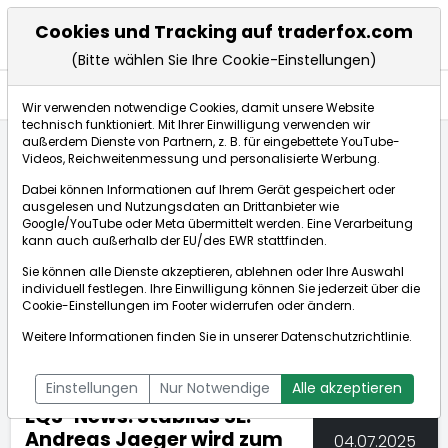
Cookies und Tracking auf traderfox.com
(Bitte wählen Sie Ihre Cookie-Einstellungen)
Nachrichten
Wir verwenden notwendige Cookies, damit unsere Website
technisch funktioniert. Mit Ihrer Einwilligung verwenden wir
außerdem Dienste von Partnern, z. B. für eingebettete YouTube-
Videos, Reichweitenmessung und personalisierte Werbung.
TraderFox
Nachrichten
dpa-AFX Compact
Dabei können Informationen auf Ihrem Gerät gespeichert oder
EQS-News: Stabilus SE: Andreas Jaeger wird zum 1. ...
ausgelesen und Nutzungsdaten an Drittanbieter wie
Google/YouTube oder Meta übermittelt werden. Eine Verarbeitung
kann auch außerhalb der EU/des EWR stattfinden.
dpa-AFX Compact
Sie können alle Dienste akzeptieren, ablehnen oder Ihre Auswahl
individuell festlegen. Ihre Einwilligung können Sie jederzeit über die
ÜBERSICHT
DPA-AFX PROFEED
DPA-AFX COMPACT
Cookie-Einstellungen
im Footer widerrufen oder ändern.
NEWSBOT
Weitere Informationen finden Sie in unserer
Datenschutzrichtlinie
.
Einstellungen
Nur Notwendige
Alle akzeptieren
EQS-News: Stabilus SE:
Andreas Jaeger wird zum
04.07.2025