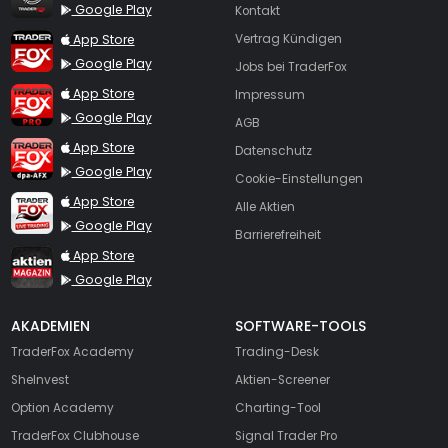
Google Play
Kontakt
TraderFox App
App Store
Vertrag Kündigen
Google Play
Jobs bei TraderFox
TraderFox Pro
App Store
Impressum
Google Play
AGB
TraderFox dpa-AFX ProFeed
App Store
Datenschutz
Google Play
Cookie-Einstellungen
TraderFox Live Trading
App Store
Alle Aktien
Google Play
Barrierefreiheit
TraderFox aktien Magazin
App Store
Google Play
AKADEMIEN
SOFTWARE-TOOLS
TraderFox Academy
Trading-Desk
SheInvest
Aktien-Screener
Option Academy
Charting-Tool
TraderFox Clubhouse
Signal Trader Pro