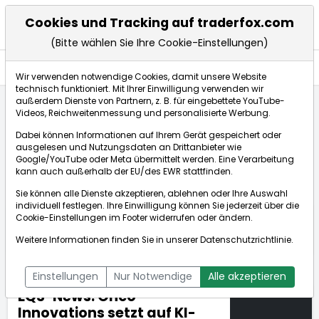
Cookies und Tracking auf traderfox.com
(Bitte wählen Sie Ihre Cookie-Einstellungen)
Nachrichten
Wir verwenden notwendige Cookies, damit unsere Website
technisch funktioniert. Mit Ihrer Einwilligung verwenden wir
außerdem Dienste von Partnern, z. B. für eingebettete YouTube-
Videos, Reichweitenmessung und personalisierte Werbung.
TraderFox
Nachrichten
dpa-AFX Compact
Dabei können Informationen auf Ihrem Gerät gespeichert oder
EQS-News: Onco-Innovations setzt auf KI-Power: Par...
ausgelesen und Nutzungsdaten an Drittanbieter wie
Google/YouTube oder Meta übermittelt werden. Eine Verarbeitung
kann auch außerhalb der EU/des EWR stattfinden.
dpa-AFX Compact
Sie können alle Dienste akzeptieren, ablehnen oder Ihre Auswahl
individuell festlegen. Ihre Einwilligung können Sie jederzeit über die
ÜBERSICHT
DPA-AFX PROFEED
DPA-AFX COMPACT
Cookie-Einstellungen
im Footer widerrufen oder ändern.
NEWSBOT
Weitere Informationen finden Sie in unserer
Datenschutzrichtlinie
.
Einstellungen
Nur Notwendige
Alle akzeptieren
EQS-News: Onco-
Innovations setzt auf KI-