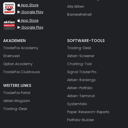
TraderFox Live Trading
App Store
Alle Aktien
Google Play
Barrierefreiheit
TraderFox aktien Magazin
App Store
Google Play
AKADEMIEN
SOFTWARE-TOOLS
TraderFox Academy
Trading-Desk
SheInvest
Aktien-Screener
Option Academy
Charting-Tool
TraderFox Clubhouse
Signal Trader Pro
Aktien-Rankings
WEITERE LINKS
Aktien-Portfolio
TraderFox Portal
Aktien-Terminal
aktien Magazin
Systemfolio
Trading-Desk
Paper: Research-Reports
Portfolio-Builder