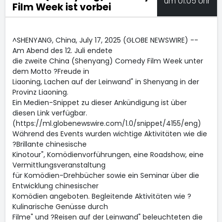
um 01:05 Uhr
Film Week ist vorbei
^SHENYANG, China, July 17, 2025 (GLOBE NEWSWIRE) --
Am Abend des 12. Juli endete
die zweite China (Shenyang) Comedy Film Week unter
dem Motto ?Freude in
Liaoning, Lachen auf der Leinwand" in Shenyang in der
Provinz Liaoning.
Ein Medien-Snippet zu dieser Ankündigung ist über
diesen Link verfügbar.
(https://ml.globenewswire.com/1.0/snippet/4155/eng)
Während des Events wurden wichtige Aktivitäten wie die
?Brillante chinesische
Kinotour", Komödienvorführungen, eine Roadshow, eine
Vermittlungsveranstaltung
für Komödien-Drehbücher sowie ein Seminar über die
Entwicklung chinesischer
Komödien angeboten. Begleitende Aktivitäten wie ?
Kulinarische Genüsse durch
Filme" und ?Reisen auf der Leinwand" beleuchteten die