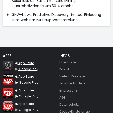
Abschluss der Fusion mit Orla Mining
Quartalsdividende um 50 % erhöht
GNW-News: Predictive Discovery Limited: Einladung
zum Webinar zur Hauptversammlung
APPS
INFOS
TraderFox Flash
Über TraderFox
App Store
Google Play
Kontakt
TraderFox App
App Store
Vertrag Kündigen
Google Play
Jobs bei TraderFox
TraderFox Pro
App Store
Impressum
Google Play
AGB
TraderFox dpa-AFX ProFeed
App Store
Datenschutz
Google Play
Cookie-Einstellungen