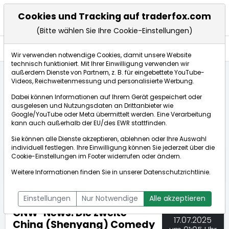
Cookies und Tracking auf traderfox.com
(Bitte wählen Sie Ihre Cookie-Einstellungen)
Nachrichten
Wir verwenden notwendige Cookies, damit unsere Website
technisch funktioniert. Mit Ihrer Einwilligung verwenden wir
außerdem Dienste von Partnern, z. B. für eingebettete YouTube-
Videos, Reichweitenmessung und personalisierte Werbung.
TraderFox
Nachrichten
dpa-AFX Compact
Dabei können Informationen auf Ihrem Gerät gespeichert oder
GNW-News: Die zweite China (Shenyang) Comedy Film ...
ausgelesen und Nutzungsdaten an Drittanbieter wie
Google/YouTube oder Meta übermittelt werden. Eine Verarbeitung
kann auch außerhalb der EU/des EWR stattfinden.
dpa-AFX Compact
Sie können alle Dienste akzeptieren, ablehnen oder Ihre Auswahl
individuell festlegen. Ihre Einwilligung können Sie jederzeit über die
ÜBERSICHT
DPA-AFX PROFEED
DPA-AFX COMPACT
Cookie-Einstellungen
im Footer widerrufen oder ändern.
NEWSBOT
Weitere Informationen finden Sie in unserer
Datenschutzrichtlinie
.
Einstellungen
Nur Notwendige
Alle akzeptieren
GNW-News: Die zweite
17.07.2025
China (Shenyang) Comedy