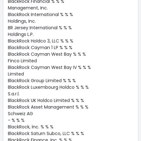
BlackRock Financial % % %
Management, Inc.
BlackRock International % % %
Holdings, Inc.
BR Jersey International % % %
Holdings L.P.
BlackRock Holdco 3, LLC % % %
BlackRock Cayman 1 LP % % %
BlackRock Cayman West Bay % % %
Finco Limited
BlackRock Cayman West Bay IV % % %
Limited
BlackRock Group Limited % % %
BlackRock Luxembourg Holdco % % %
S.a.r.l.
BlackRock UK Holdco Limited % % %
BlackRock Asset Management % % %
Schweiz AG
- % % %
BlackRock, Inc. % % %
BlackRock Saturn Subco, LLC % % %
BlackRock Finance, Inc. % % %