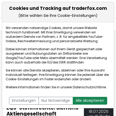
Cookies und Tracking auf traderfox.com
(Bitte wählen Sie Ihre Cookie-Einstellungen)
Nachrichten
Wir verwenden notwendige Cookies, damit unsere Website
technisch funktioniert. Mit Ihrer Einwilligung verwenden wir
außerdem Dienste von Partnern, z. B. für eingebettete YouTube-
Videos, Reichweitenmessung und personalisierte Werbung.
TraderFox
Nachrichten
dpa-AFX Compact
Dabei können Informationen auf Ihrem Gerät gespeichert oder
EQS-Stimmrechte: Siemens Aktiengesellschaft (deuts...
ausgelesen und Nutzungsdaten an Drittanbieter wie
Google/YouTube oder Meta übermittelt werden. Eine Verarbeitung
kann auch außerhalb der EU/des EWR stattfinden.
dpa-AFX Compact
Sie können alle Dienste akzeptieren, ablehnen oder Ihre Auswahl
individuell festlegen. Ihre Einwilligung können Sie jederzeit über die
ÜBERSICHT
DPA-AFX PROFEED
DPA-AFX COMPACT
Cookie-Einstellungen
im Footer widerrufen oder ändern.
NEWSBOT
Weitere Informationen finden Sie in unserer
Datenschutzrichtlinie
.
Einstellungen
Nur Notwendige
Alle akzeptieren
EQS-Stimmrechte: Siemens
18.07.2025
Aktiengesellschaft