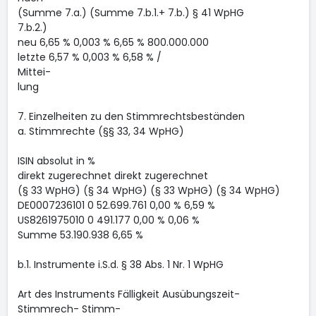
(Summe 7.a.) (Summe 7.b.1.+ 7.b.) § 41 WpHG
7.b.2.)
neu 6,65 % 0,003 % 6,65 % 800.000.000
letzte 6,57 % 0,003 % 6,58 % /
Mittei-
lung
7. Einzelheiten zu den Stimmrechtsbeständen
a. Stimmrechte (§§ 33, 34 WpHG)
ISIN absolut in %
direkt zugerechnet direkt zugerechnet
(§ 33 WpHG) (§ 34 WpHG) (§ 33 WpHG) (§ 34 WpHG)
DE0007236101 0 52.699.761 0,00 % 6,59 %
US8261975010 0 491.177 0,00 % 0,06 %
Summe 53.190.938 6,65 %
b.1. Instrumente i.S.d. § 38 Abs. 1 Nr. 1 WpHG
Art des Instruments Fälligkeit Ausübungszeit-
Stimmrech- Stimm-