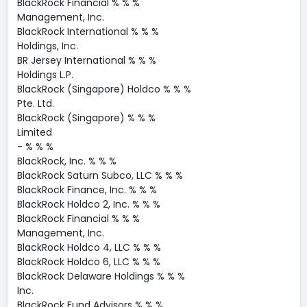
BlackRock Financial % % %
Management, Inc.
BlackRock International % % %
Holdings, Inc.
BR Jersey International % % %
Holdings L.P.
BlackRock (Singapore) Holdco % % %
Pte. Ltd.
BlackRock (Singapore) % % %
Limited
- % % %
BlackRock, Inc. % % %
BlackRock Saturn Subco, LLC % % %
BlackRock Finance, Inc. % % %
BlackRock Holdco 2, Inc. % % %
BlackRock Financial % % %
Management, Inc.
BlackRock Holdco 4, LLC % % %
BlackRock Holdco 6, LLC % % %
BlackRock Delaware Holdings % % %
Inc.
BlackRock Fund Advisors % % %