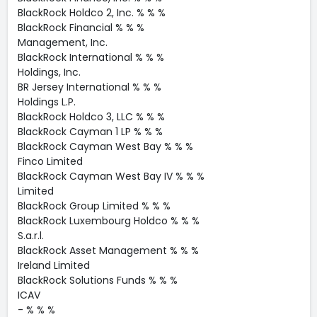
BlackRock Holdco 2, Inc. % % %
BlackRock Financial % % %
Management, Inc.
BlackRock International % % %
Holdings, Inc.
BR Jersey International % % %
Holdings L.P.
BlackRock Holdco 3, LLC % % %
BlackRock Cayman 1 LP % % %
BlackRock Cayman West Bay % % %
Finco Limited
BlackRock Cayman West Bay IV % % %
Limited
BlackRock Group Limited % % %
BlackRock Luxembourg Holdco % % %
S.a.r.l.
BlackRock Asset Management % % %
Ireland Limited
BlackRock Solutions Funds % % %
ICAV
- % % %