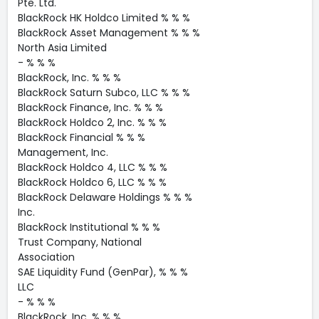
Pte. Ltd.
BlackRock HK Holdco Limited % % %
BlackRock Asset Management % % %
North Asia Limited
- % % %
BlackRock, Inc. % % %
BlackRock Saturn Subco, LLC % % %
BlackRock Finance, Inc. % % %
BlackRock Holdco 2, Inc. % % %
BlackRock Financial % % %
Management, Inc.
BlackRock Holdco 4, LLC % % %
BlackRock Holdco 6, LLC % % %
BlackRock Delaware Holdings % % %
Inc.
BlackRock Institutional % % %
Trust Company, National
Association
SAE Liquidity Fund (GenPar), % % %
LLC
- % % %
BlackRock, Inc. % % %