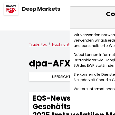
Deep Markets
Co
Übersicht
Ma
Wir verwenden notwendi
verwenden wir außerde
TraderFox
Nachrichten
dpa-AFX Compact
und personalisierte We
Dabei können Informat
dpa-AFX Compac
Drittanbieter wie Goo
EU/des EWR stattfinden
Sie können alle Dienste
ÜBERSICHT
Sie jederzeit über die
C
Weitere Informationen 
EQS-News: Klöckner & 
Geschäftsentwicklung