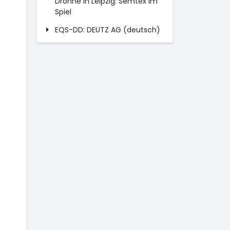
Drohne in Leipzig: Semtex im
Spiel
EQS-DD: DEUTZ AG (deutsch)