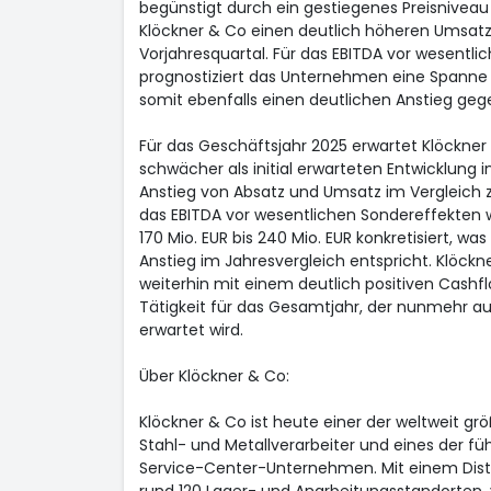
begünstigt durch ein gestiegenes Preisniveau
Klöckner & Co einen deutlich höheren Umsatz
Vorjahresquartal. Für das EBITDA vor wesentl
prognostiziert das Unternehmen eine Spanne v
somit ebenfalls einen deutlichen Anstieg geg
Für das Geschäftsjahr 2025 erwartet Klöckne
schwächer als initial erwarteten Entwicklung i
Anstieg von Absatz und Umsatz im Vergleich z
das EBITDA vor wesentlichen Sondereffekten 
170 Mio. EUR bis 240 Mio. EUR konkretisiert, wa
Anstieg im Jahresvergleich entspricht. Klöck
weiterhin mit einem deutlich positiven Cashfl
Tätigkeit für das Gesamtjahr, der nunmehr a
erwartet wird.
Über Klöckner & Co:
Klöckner & Co ist heute einer der weltweit 
Stahl- und Metallverarbeiter und eines der f
Service-Center-Unternehmen. Mit einem Distr