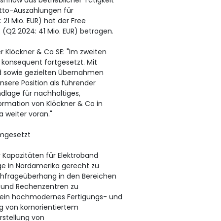
hflow aus betrieblicher Tätigkeit
etto-Auszahlungen für
 21 Mio. EUR) hat der Free
 (Q2 2024: 41 Mio. EUR) betragen.
r Klöckner & Co SE: "Im zweiten
 konsequent fortgesetzt. Mit
nd sowie gezielten Übernahmen
nsere Position als führender
ndlage für nachhaltiges,
ormation von Klöckner & Co in
 weiter voran."
mgesetzt
 Kapazitäten für Elektroband
ge in Nordamerika gerecht zu
chfrageüberhang in den Bereichen
n und Rechenzentren zu
 ein hochmodernes Fertigungs- und
ng von kornorientiertem
rstellung von