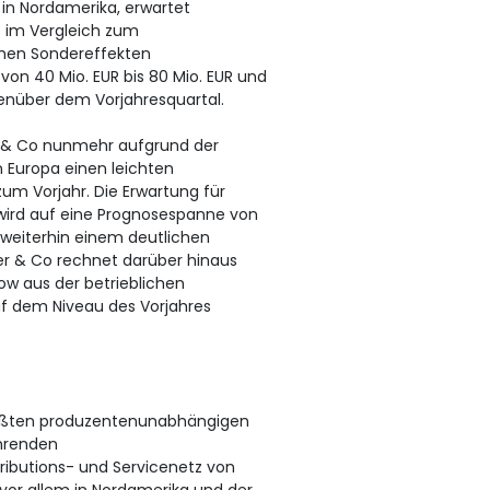
 in Nordamerika, erwartet
 im Vergleich zum
ichen Sondereffekten
on 40 Mio. EUR bis 80 Mio. EUR und
enüber dem Vorjahresquartal.
r & Co nunmehr aufgrund der
n Europa einen leichten
um Vorjahr. Die Erwartung für
wird auf eine Prognosespanne von
s weiterhin einem deutlichen
ner & Co rechnet darüber hinaus
ow aus der betrieblichen
uf dem Niveau des Vorjahres
größten produzentenunabhängigen
ührenden
ibutions- und Servicenetz von