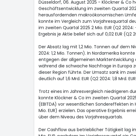
Düsseldorf, 06. August 2025 - Klöckner & Co ha
Geschäftsentwicklung im zweiten Quartal 202
herausfordernden makroökonomischen Umfeld
konnte im Vergleich zum Vorjahresquartal deu
im zweiten Quartal 2025 2 Mio. EUR (Q2 2024: 
Ergebnis je Aktie belief sich auf 0,02 EUR (Q2 2
Der Absatz lag mit 1,2 Mio. Tonnen auf dem N
2024: 1,2 Mio. Tonnen). In Nordamerika konn
entgegen der allgemeinen Marktentwicklung a
während die schwache Nachfrage in Europa z
dieser Region führte. Der Umsatz sank im zwe
deutlich auf 1,6 Mrd. EUR (Q2 2024: 1,8 Mrd. EUR
Trotz eines im Jahresvergleich niedrigeren du
konnte Klöckner & Co im zweiten Quartal 2025
(EBITDA) vor wesentlichen Sondereffekten in 
Mio. EUR) erzielen. Das operative Ergebnis err
über dem Niveau des Vorjahresquartals.
Der Cashflow aus betrieblicher Tätigkeit lag i