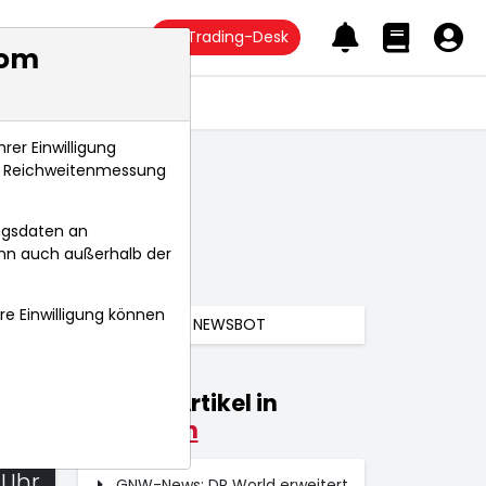
Trading-Desk
com
Anlagetrends
rer Einwilligung
s, Reichweitenmessung
ngsdaten an
ann auch außerhalb der
hre Einwilligung können
NEWSBOT
Weitere Artikel in
Kolumnen
025
 Uhr
GNW-News: DP World erweitert