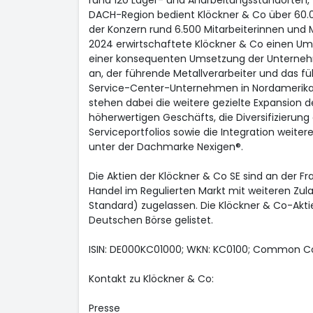
rund 120 Lager- und Anarbeitungsstandorten, 
DACH-Region bedient Klöckner & Co über 60.0
der Konzern rund 6.500 Mitarbeiterinnen und M
2024 erwirtschaftete Klöckner & Co einen Ums
einer konsequenten Umsetzung der Unternehm
an, der führende Metallverarbeiter und das f
Service-Center-Unternehmen in Nordamerika 
stehen dabei die weitere gezielte Expansion 
höherwertigen Geschäfts, die Diversifizierung
Serviceportfolios sowie die Integration weite
unter der Dachmarke Nexigen®.
Die Aktien der Klöckner & Co SE sind an der F
Handel im Regulierten Markt mit weiteren Zul
Standard) zugelassen. Die Klöckner & Co-Akti
Deutschen Börse gelistet.
ISIN: DE000KC01000; WKN: KC0100; Common C
Kontakt zu Klöckner & Co:
Presse