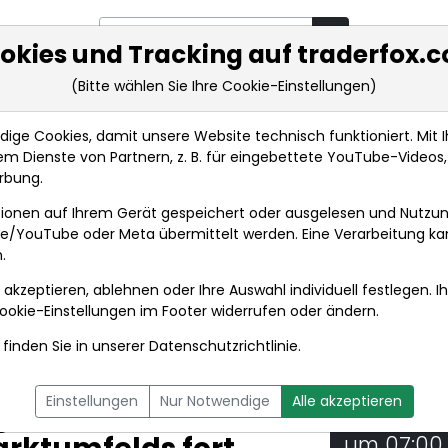
okies und Tracking auf traderfox.
(Bitte wählen Sie Ihre Cookie-Einstellungen)
rkt-Analysen
Market Tools
Realtimekurse
Nachrichten
ge Cookies, damit unsere Website technisch funktioniert. Mit Ih
m Dienste von Partnern, z. B. für eingebettete YouTube-Video
EQS-News: Klöckner & Co setzt solide Geschäfts...
rbung.
ionen auf Ihrem Gerät gespeichert oder ausgelesen und Nutzu
t
gle/YouTube oder Meta übermittelt werden. Eine Verarbeitung k
.
 akzeptieren, ablehnen oder Ihre Auswahl individuell festlegen. I
DPA-AFX PROFEED
DPA-AFX COMPACT
ookie-Einstellungen
im Footer widerrufen oder ändern.
finden Sie in unserer
Datenschutzrichtlinie
.
Co setzt solide
Einstellungen
Nur Notwendige
Alle akzeptieren
 im zweiten Quartal
06.08.2
um 07:00