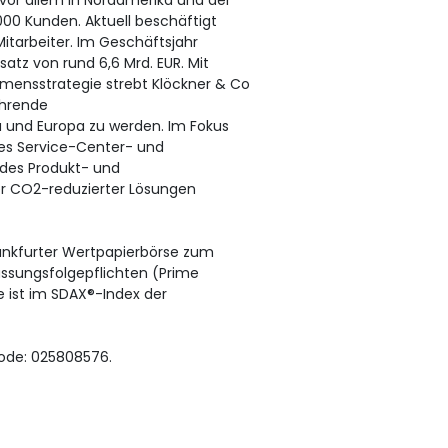
vor allem in Nordamerika und der
00 Kunden. Aktuell beschäftigt
itarbeiter. Im Geschäftsjahr
atz von rund 6,6 Mrd. EUR. Mit
ensstrategie strebt Klöckner & Co
ührende
und Europa zu werden. Im Fokus
des Service-Center- und
 des Produkt- und
rer CO2-reduzierter Lösungen
rankfurter Wertpapierbörse zum
assungsfolgepflichten (Prime
e ist im SDAX®-Index der
ode: 025808576.