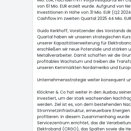
Mio. EUR, nachdem im Vorjahresquartal ein Cas
von 61 Mio. EUR erzielt wurde. Aufgrund von N
Investitionen in Höhe von 31 Mio. EUR (Q2 2024:
Cashflow im zweiten Quartal 2025 44 Mio. EUR
Guido Kerkhoff, Vorsitzender des Vorstands de
Quartal haben wir unseren strategischen Kurs
unserer Kapazitätserweiterung für Elektroba
erschließen wir neue Potenziale und stärken u
Metallverarbeiter. Damit schaffen wir die Gru
profitables Wachstum und treiben die Transf
unseren Kernmärkten Nordamerika und Europa
Unternehmensstrategie weiter konsequent u
Klöckner & Co hat weiter in den Ausbau seiner
investiert, um der stark wachsenden Nachfra
werden. Ziel ist es, von dem bestehenden Na
Stromnetzinfrastruktur, erneuerbare Energie
profitieren. In diesem Zusammenhang wurde
Servicezentrum errichtet, das die Verarbeitu
Elektroband (CRGO), das Spalten sowie die He