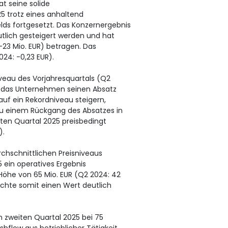
t seine solide
5 trotz eines anhaltend
s fortgesetzt. Das Konzernergebnis
tlich gesteigert werden und hat
-23 Mio. EUR) betragen. Das
024: -0,23 EUR).
iveau des Vorjahresquartals (Q2
te das Unternehmen seinen Absatz
uf ein Rekordniveau steigern,
u einem Rückgang des Absatzes in
iten Quartal 2025 preisbedingt
).
rchschnittlichen Preisniveaus
 ein operatives Ergebnis
Höhe von 65 Mio. EUR (Q2 2024: 42
eichte somit einen Wert deutlich
m zweiten Quartal 2025 bei 75