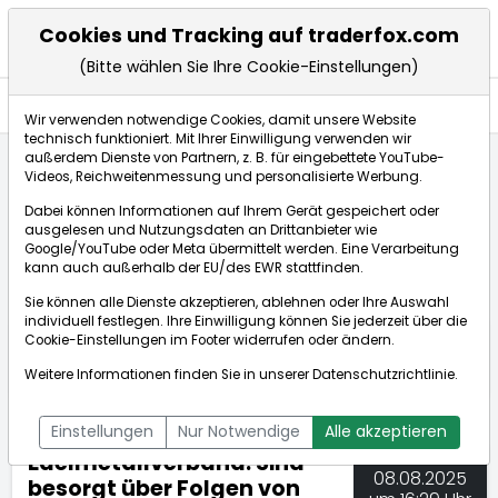
Cookies und Tracking auf traderfox.com
(Bitte wählen Sie Ihre Cookie-Einstellungen)
Nachrichten
Wir verwenden notwendige Cookies, damit unsere Website
technisch funktioniert. Mit Ihrer Einwilligung verwenden wir
außerdem Dienste von Partnern, z. B. für eingebettete YouTube-
Videos, Reichweitenmessung und personalisierte Werbung.
TraderFox
Nachrichten
dpa-AFX Compact
Dabei können Informationen auf Ihrem Gerät gespeichert oder
Edelmetallverband: Sind besorgt über Folgen von U...
ausgelesen und Nutzungsdaten an Drittanbieter wie
Google/YouTube oder Meta übermittelt werden. Eine Verarbeitung
kann auch außerhalb der EU/des EWR stattfinden.
dpa-AFX Compact
Sie können alle Dienste akzeptieren, ablehnen oder Ihre Auswahl
individuell festlegen. Ihre Einwilligung können Sie jederzeit über die
ÜBERSICHT
DPA-AFX PROFEED
DPA-AFX COMPACT
Cookie-Einstellungen
im Footer widerrufen oder ändern.
NEWSBOT
Weitere Informationen finden Sie in unserer
Datenschutzrichtlinie
.
Einstellungen
Nur Notwendige
Alle akzeptieren
Edelmetallverband: Sind
08.08.2025
besorgt über Folgen von