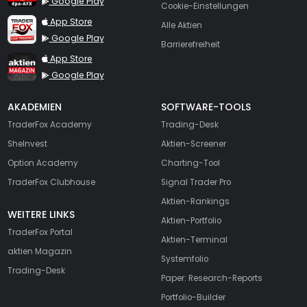
Google Play
Cookie-Einstellungen
TraderFox Live Trading
App Store
Alle Aktien
Google Play
Barrierefreiheit
TraderFox aktien Magazin
App Store
Google Play
AKADEMIEN
SOFTWARE-TOOLS
TraderFox Academy
Trading-Desk
SheInvest
Aktien-Screener
Option Academy
Charting-Tool
TraderFox Clubhouse
Signal Trader Pro
Aktien-Rankings
WEITERE LINKS
Aktien-Portfolio
TraderFox Portal
Aktien-Terminal
aktien Magazin
Systemfolio
Trading-Desk
Paper: Research-Reports
Portfolio-Builder