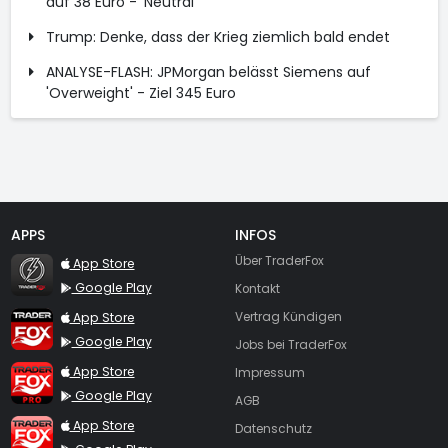
auf 38 Euro - 'Neutral'
Trump: Denke, dass der Krieg ziemlich bald endet
ANALYSE-FLASH: JPMorgan belässt Siemens auf
'Overweight' - Ziel 345 Euro
APPS
INFOS
TraderFox Flash
Über TraderFox
App Store
Google Play
Kontakt
TraderFox App
App Store
Vertrag Kündigen
Google Play
Jobs bei TraderFox
TraderFox Pro
App Store
Impressum
Google Play
AGB
TraderFox dpa-AFX ProFeed
App Store
Datenschutz