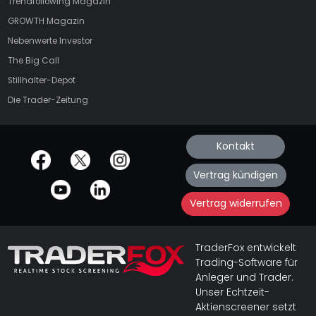
Trendfollowing Magazin
GROWTH
Magazin
Nebenwerte Investor
The Big Call
Stillhalter-Depot
Die Trader-Zeitung
Kontakt
offizielle Social Media-Accounts
Vertrag kündigen
Vertrag widerrufen
TraderFox entwickelt
Trading-Software für
Anleger und Trader.
Unser Echtzeit-
Aktienscreener setzt