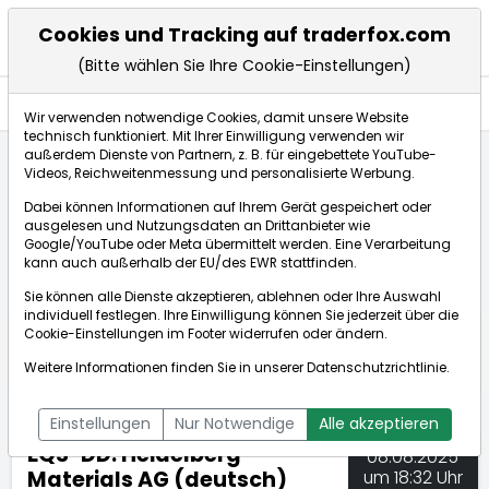
Cookies und Tracking auf traderfox.com
(Bitte wählen Sie Ihre Cookie-Einstellungen)
Nachrichten
Wir verwenden notwendige Cookies, damit unsere Website
technisch funktioniert. Mit Ihrer Einwilligung verwenden wir
außerdem Dienste von Partnern, z. B. für eingebettete YouTube-
Videos, Reichweitenmessung und personalisierte Werbung.
TraderFox
Nachrichten
dpa-AFX Compact
Dabei können Informationen auf Ihrem Gerät gespeichert oder
EQS-DD: Heidelberg Materials AG (deutsch)
ausgelesen und Nutzungsdaten an Drittanbieter wie
Google/YouTube oder Meta übermittelt werden. Eine Verarbeitung
kann auch außerhalb der EU/des EWR stattfinden.
dpa-AFX Compact
Sie können alle Dienste akzeptieren, ablehnen oder Ihre Auswahl
individuell festlegen. Ihre Einwilligung können Sie jederzeit über die
ÜBERSICHT
DPA-AFX PROFEED
DPA-AFX COMPACT
Cookie-Einstellungen
im Footer widerrufen oder ändern.
NEWSBOT
Weitere Informationen finden Sie in unserer
Datenschutzrichtlinie
.
Einstellungen
Nur Notwendige
Alle akzeptieren
EQS-DD: Heidelberg
08.08.2025
Materials AG (deutsch)
um 18:32 Uhr