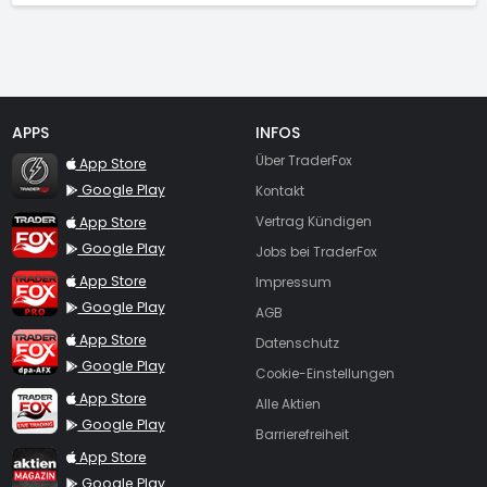
APPS
INFOS
TraderFox Flash
Über TraderFox
App Store
Google Play
Kontakt
TraderFox App
App Store
Vertrag Kündigen
Google Play
Jobs bei TraderFox
TraderFox Pro
App Store
Impressum
Google Play
AGB
TraderFox dpa-AFX ProFeed
App Store
Datenschutz
Google Play
Cookie-Einstellungen
TraderFox Live Trading
App Store
Alle Aktien
Google Play
Barrierefreiheit
TraderFox aktien Magazin
App Store
Google Play