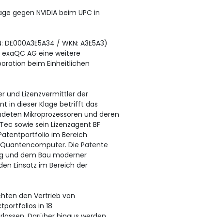
lage gegen NVIDIA beim UPC in
IN: DE000A3E5A34 / WKN: A3E5A3)
 exaQC AG eine weitere
oration beim Einheitlichen
r und Lizenzvermittler der
t in dieser Klage betrifft das
ndeten Mikroprozessoren und deren
Tec sowie sein Lizenzagent BF
atentportfolio im Bereich
 Quantencomputer. Die Patente
ung und dem Bau moderner
en Einsatz im Bereich der
ichten den Vertrieb von
portfolios in 18
rlassen. Darüber hinaus werden