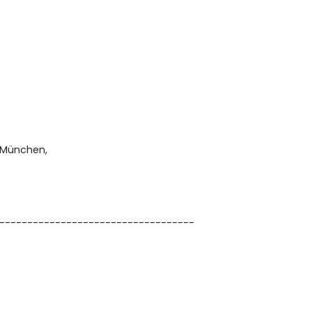
), München,
-----------------------------------