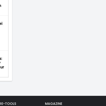
m
ei
:
r
tur
RE-TOOLS
MAGAZINE