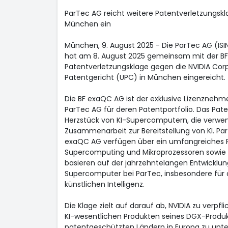
ParTec AG reicht weitere Patentverletzungsk
München ein
München, 9. August 2025 - Die ParTec AG (IS
hat am 8. August 2025 gemeinsam mit der BF
Patentverletzungsklage gegen die NVIDIA Corp
Patentgericht (UPC) in München eingereicht.
Die BF exaQC AG ist der exklusive Lizenznehme
ParTec AG für deren Patentportfolio. Das Paten
Herzstück von KI-Supercomputern, die verwe
Zusammenarbeit zur Bereitstellung von KI. Par
exaQC AG verfügen über ein umfangreiches P
Supercomputing und Mikroprozessoren sowie
basieren auf der jahrzehntelangen Entwickl
Supercomputer bei ParTec, insbesondere für d
künstlichen Intelligenz.
Die Klage zielt auf darauf ab, NVIDIA zu verpfl
KI-wesentlichen Produkten seines DGX-Produkt
patentgeschützten Ländern in Europa zu unte