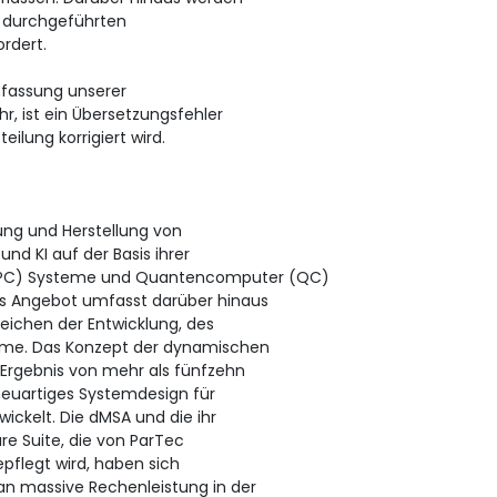
r durchgeführten
rdert.
hfassung unserer
r, ist ein Übersetzungsfehler
eilung korrigiert wird.
lung und Herstellung von
d KI auf der Basis ihrer
PC) Systeme und Quantencomputer (QC)
s Angebot umfasst darüber hinaus
eichen der Entwicklung, des
eme. Das Konzept der dynamischen
 Ergebnis von mehr als fünfzehn
euartiges Systemdesign für
ickelt. Die dMSA und die ihr
e Suite, die von ParTec
epflegt wird, haben sich
n massive Rechenleistung in der