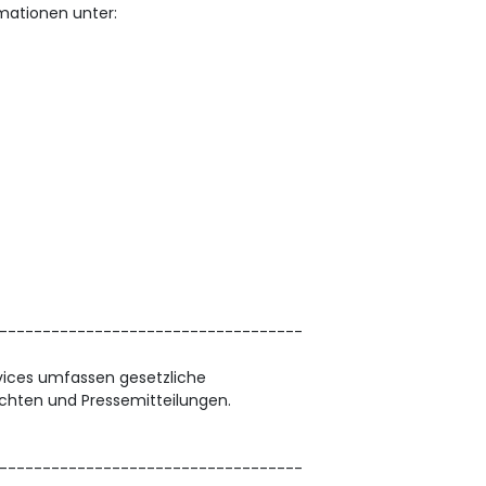
rmationen unter:
-----------------------------------
vices umfassen gesetzliche
chten und Pressemitteilungen.
-----------------------------------