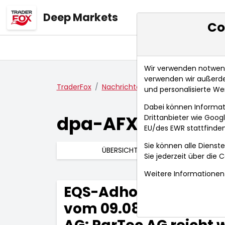
Deep Markets
Co
Übersicht
Ma
Wir verwenden notwendi
verwenden wir außerde
TraderFox
Nachrichten
dpa-AFX Compact
und personalisierte We
Dabei können Informat
dpa-AFX Compac
Drittanbieter wie Goo
EU/des EWR stattfinden
Sie können alle Dienste
ÜBERSICHT
Sie jederzeit über die
C
Weitere Informationen 
EQS-Adhoc: Korrektur
vom 09.08.2025, 15:17