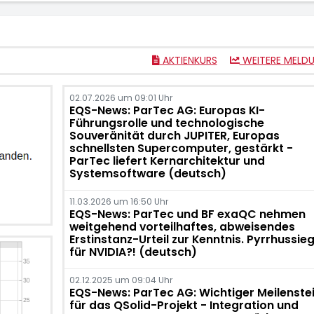
AKTIENKURS
WEITERE MELD
02.07.2026 um 09:01 Uhr
EQS-News: ParTec AG: Europas KI-
Führungsrolle und technologische
Souveränität durch JUPITER, Europas
schnellsten Supercomputer, gestärkt -
ParTec liefert Kernarchitektur und
Systemsoftware (deutsch)
11.03.2026 um 16:50 Uhr
EQS-News: ParTec und BF exaQC nehmen
weitgehend vorteilhaftes, abweisendes
Erstinstanz-Urteil zur Kenntnis. Pyrrhussie
für NVIDIA?! (deutsch)
02.12.2025 um 09:04 Uhr
EQS-News: ParTec AG: Wichtiger Meilenste
für das QSolid-Projekt - Integration und