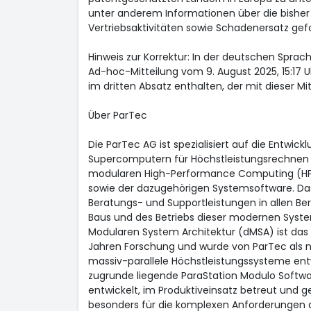
unter anderem Informationen über die bishe
Vertriebsaktivitäten sowie Schadenersatz gefo
Hinweis zur Korrektur: In der deutschen Sprac
Ad-hoc-Mitteilung vom 9. August 2025, 15:17 Uh
im dritten Absatz enthalten, der mit dieser Mitt
Über ParTec
Die ParTec AG ist spezialisiert auf die Entwick
Supercomputern für Höchstleistungsrechnen un
modularen High-Performance Computing (H
sowie der dazugehörigen Systemsoftware. Da
Beratungs- und Supportleistungen in allen Ber
Baus und des Betriebs dieser modernen Syst
Modularen System Architektur (dMSA) ist das
Jahren Forschung und wurde von ParTec als n
massiv-parallele Höchstleistungssysteme entw
zugrunde liegende ParaStation Modulo Softwar
entwickelt, im Produktiveinsatz betreut und g
besonders für die komplexen Anforderungen a