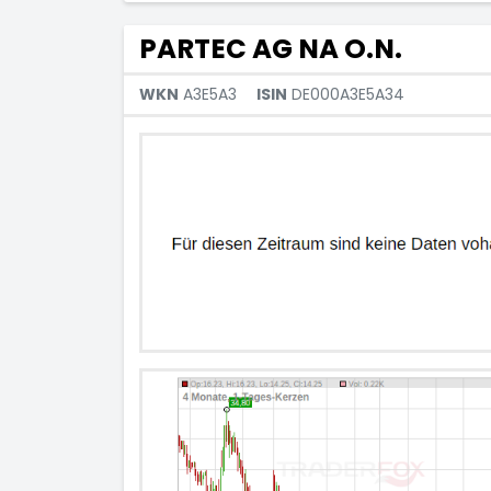
PARTEC AG NA O.N.
WKN
A3E5A3
ISIN
DE000A3E5A34