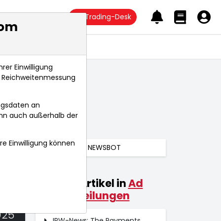
Trading-Desk
com
Anlagetrends
rer Einwilligung
s, Reichweitenmessung
ngsdaten an
ann auch außerhalb der
hre Einwilligung können
NEWSBOT
Weitere Artikel in
Ad
hoc-Mitteilungen
025
IRW-News: The Payments