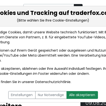
okies und Tracking auf traderfox.
(Bitte wählen Sie Ihre Cookie-Einstellungen)
rkt-Analysen
Market Tools
Realtimekurse
Nachrichten
ge Cookies, damit unsere Website technisch funktioniert. Mit Ih
m Dienste von Partnern, z. B. für eingebettete YouTube-Video
EQS-Adhoc: Korrektur der Veröffentlichung vom 09....
rbung.
ionen auf Ihrem Gerät gespeichert oder ausgelesen und Nutzu
t
gle/YouTube oder Meta übermittelt werden. Eine Verarbeitung k
.
 akzeptieren, ablehnen oder Ihre Auswahl individuell festlegen. I
DPA-AFX PROFEED
DPA-AFX COMPACT
ookie-Einstellungen
im Footer widerrufen oder ändern.
finden Sie in unserer
Datenschutzrichtlinie
.
 der Veröffentlichung
Einstellungen
Nur Notwendige
Alle akzeptieren
 Uhr CET/CEST - ParTec
09.08.2