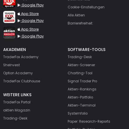
Google Play
Cookie-Einstellungen
TraderFox Live Trading
App Store
Alle Aktien
Google Play
Barrierefreiheit
TraderFox aktien Magazin
App Store
Google Play
AKADEMIEN
SOFTWARE-TOOLS
TraderFox Academy
Trading-Desk
SheInvest
Aktien-Screener
Option Academy
Charting-Tool
TraderFox Clubhouse
Signal Trader Pro
Aktien-Rankings
WEITERE LINKS
Aktien-Portfolio
TraderFox Portal
Aktien-Terminal
aktien Magazin
Systemfolio
Trading-Desk
Paper: Research-Reports