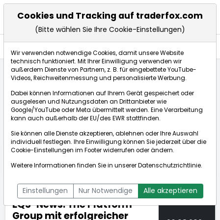
Cookies und Tracking auf traderfox.com
(Bitte wählen Sie Ihre Cookie-Einstellungen)
Nachrichten
Wir verwenden notwendige Cookies, damit unsere Website
technisch funktioniert. Mit Ihrer Einwilligung verwenden wir
außerdem Dienste von Partnern, z. B. für eingebettete YouTube-
Videos, Reichweitenmessung und personalisierte Werbung.
TraderFox
Nachrichten
dpa-AFX Compact
Dabei können Informationen auf Ihrem Gerät gespeichert oder
EQS-News: The Platform Group mit erfolgreicher Hau...
ausgelesen und Nutzungsdaten an Drittanbieter wie
Google/YouTube oder Meta übermittelt werden. Eine Verarbeitung
kann auch außerhalb der EU/des EWR stattfinden.
dpa-AFX Compact
Sie können alle Dienste akzeptieren, ablehnen oder Ihre Auswahl
individuell festlegen. Ihre Einwilligung können Sie jederzeit über die
ÜBERSICHT
DPA-AFX PROFEED
DPA-AFX COMPACT
Cookie-Einstellungen
im Footer widerrufen oder ändern.
NEWSBOT
Weitere Informationen finden Sie in unserer
Datenschutzrichtlinie
.
Einstellungen
Nur Notwendige
Alle akzeptieren
EQS-News: The Platform
Group mit erfolgreicher