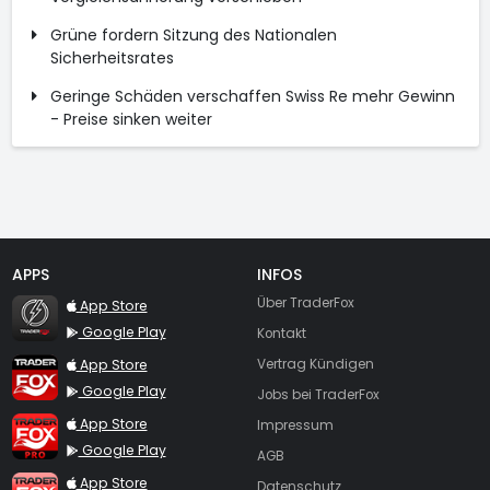
Grüne fordern Sitzung des Nationalen
Sicherheitsrates
Geringe Schäden verschaffen Swiss Re mehr Gewinn
- Preise sinken weiter
APPS
INFOS
TraderFox Flash
Über TraderFox
App Store
Google Play
Kontakt
TraderFox App
App Store
Vertrag Kündigen
Google Play
Jobs bei TraderFox
TraderFox Pro
App Store
Impressum
Google Play
AGB
TraderFox dpa-AFX ProFeed
App Store
Datenschutz