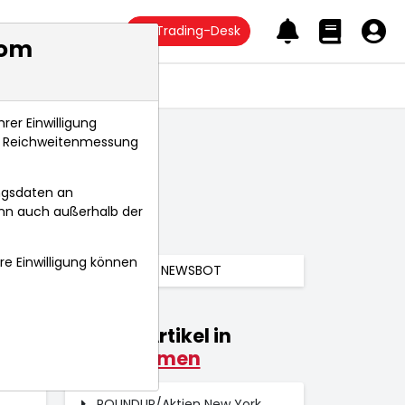
Trading-Desk
com
Anlagetrends
rer Einwilligung
s, Reichweitenmessung
ngsdaten an
ann auch außerhalb der
hre Einwilligung können
NEWSBOT
Weitere Artikel in
025
Unternehmen
 Uhr
ROUNDUP/Aktien New York