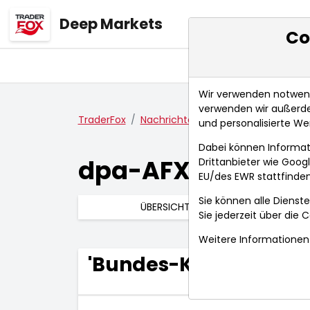
Deep Markets
Co
Übersicht
Ma
Wir verwenden notwendi
verwenden wir außerde
TraderFox
Nachrichten
dpa-AFX Compact
und personalisierte We
Dabei können Informat
dpa-AFX Compac
Drittanbieter wie Goo
EU/des EWR stattfinden
Sie können alle Dienste
ÜBERSICHT
Sie jederzeit über die
C
Weitere Informationen 
'Bundes-Klinik-Atlas'