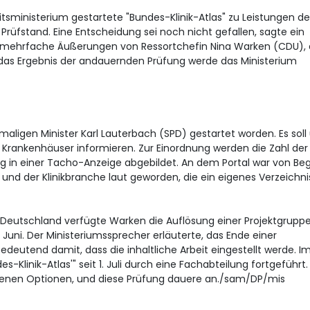
ministerium gestartete "Bundes-Klinik-Atlas" zu Leistungen de
rüfstand. Eine Entscheidung sei noch nicht gefallen, sagte ein
uf mehrfache Äußerungen von Ressortchefin Nina Warken (CDU), 
r das Ergebnis der andauernden Prüfung werde das Ministerium
ligen Minister Karl Lauterbach (SPD) gestartet worden. Es soll
 Krankenhäuser informieren. Zur Einordnung werden die Zahl der 
g in einer Tacho-Anzeige abgebildet. An dem Portal war von Be
 und der Klinikbranche laut geworden, die ein eigenes Verzeichni
Deutschland verfügte Warken die Auflösung einer Projektgruppe
 Juni. Der Ministeriumssprecher erläuterte, das Ende einer
edeutend damit, dass die inhaltliche Arbeit eingestellt werde. I
-Klinik-Atlas'" seit 1. Juli durch eine Fachabteilung fortgeführt.
edenen Optionen, und diese Prüfung dauere an./sam/DP/mis