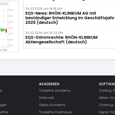
26.03.2026 um 14:18 Uhr
EQS-News: RHÖN-KLINIKUM AG mit
beständiger Entwicklung im Geschäftsjahr
2025 (deutsch)
20.02.2026 um 18:33 Uhr
EQS-Stimmrechte: RHÖN-KLINIKUM
Aktiengesellschaft (deutsch)
AKADEMIEN
SOFTWA
ox
TraderFox Academy
Trading-D
SheInvest
Aktien-Scr
igen
Option Academy
Charting-
erFox
TraderFox Clubhouse
Signal Tra