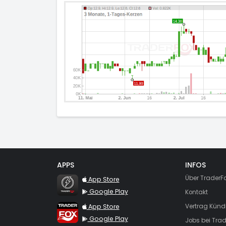
APPS
INFOS
TraderFox Flash
Über TraderF
App Store
Google Play
Kontakt
TraderFox App
App Store
Vertrag Künd
Google Play
Jobs bei Trad