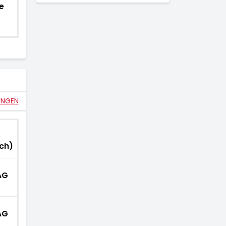
e
UNGEN
ch)
AG
AG