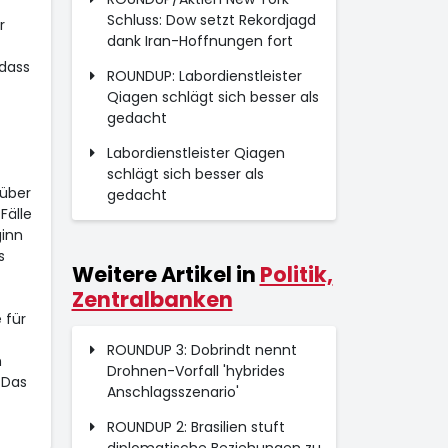
Schluss: Dow setzt Rekordjagd
r
dank Iran-Hoffnungen fort
dass
ROUNDUP: Labordienstleister
Qiagen schlägt sich besser als
gedacht
Labordienstleister Qiagen
schlägt sich besser als
 über
gedacht
Fälle
ginn
s
Weitere Artikel in
Politik,
Zentralbanken
 für
ROUNDUP 3: Dobrindt nennt
m
Drohnen-Vorfall 'hybrides
 Das
Anschlagsszenario'
ROUNDUP 2: Brasilien stuft