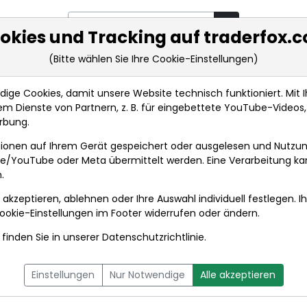
okies und Tracking auf traderfox.
(Bitte wählen Sie Ihre Cookie-Einstellungen)
rkt-Analysen
Market Tools
Realtimekurse
Nachrichten
ge Cookies, damit unsere Website technisch funktioniert. Mit Ih
m Dienste von Partnern, z. B. für eingebettete YouTube-Video
'Bundes-Klinik-Atlas' auf dem Prüfstand
rbung.
ionen auf Ihrem Gerät gespeichert oder ausgelesen und Nutzu
t
gle/YouTube oder Meta übermittelt werden. Eine Verarbeitung k
.
 akzeptieren, ablehnen oder Ihre Auswahl individuell festlegen. I
DPA-AFX PROFEED
DPA-AFX COMPACT
ookie-Einstellungen
im Footer widerrufen oder ändern.
finden Sie in unserer
Datenschutzrichtlinie
.
 auf dem Prüfstand
08.09.2
um 10:49
Einstellungen
Nur Notwendige
Alle akzeptieren