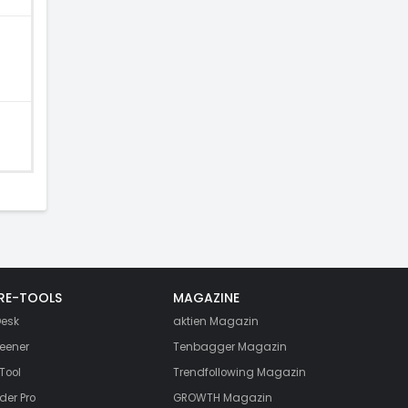
RE-TOOLS
MAGAZINE
esk
aktien
Magazin
eener
Tenbagger Magazin
Tool
Trendfollowing Magazin
der Pro
GROWTH
Magazin