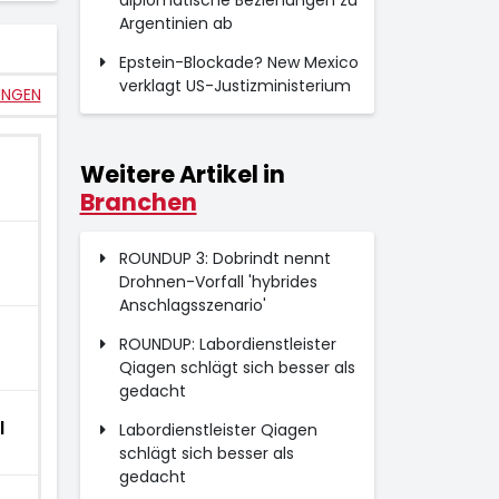
diplomatische Beziehungen zu
Argentinien ab
Epstein-Blockade? New Mexico
verklagt US-Justizministerium
UNGEN
Weitere Artikel in
Branchen
ROUNDUP 3: Dobrindt nennt
Drohnen-Vorfall 'hybrides
Anschlagsszenario'
ROUNDUP: Labordienstleister
Qiagen schlägt sich besser als
gedacht
l
Labordienstleister Qiagen
schlägt sich besser als
gedacht