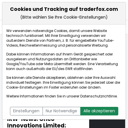
Cookies und Tracking auf traderfox.com
(Bitte wählen Sie Ihre Cookie-Einstellungen)
Nachrichten
Wir verwenden notwendige Cookies, damit unsere Website
technisch funktioniert. Mit Ihrer Einwilligung verwenden wir
außerdem Dienste von Partnern, z. B. für eingebettete YouTube-
Videos, Reichweitenmessung und personalisierte Werbung.
TraderFox
Nachrichten
dpa-AFX Compact
Dabei können Informationen auf Ihrem Gerät gespeichert oder
IRW-News: Onco-Innovations Limited: Onco-Innovati...
ausgelesen und Nutzungsdaten an Drittanbieter wie
Google/YouTube oder Meta übermittelt werden. Eine Verarbeitung
kann auch außerhalb der EU/des EWR stattfinden.
dpa-AFX Compact
Sie können alle Dienste akzeptieren, ablehnen oder Ihre Auswahl
individuell festlegen. Ihre Einwilligung können Sie jederzeit über die
ÜBERSICHT
DPA-AFX PROFEED
DPA-AFX COMPACT
Cookie-Einstellungen
im Footer widerrufen oder ändern.
NEWSBOT
Weitere Informationen finden Sie in unserer
Datenschutzrichtlinie
.
Einstellungen
Nur Notwendige
Alle akzeptieren
IRW-News: Onco-
Innovations Limited: