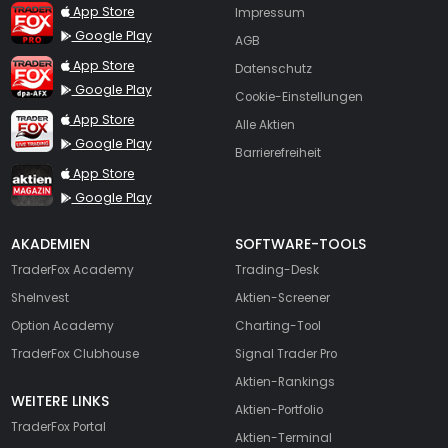
TraderFox Pro
App Store
Impressum
Google Play
AGB
TraderFox dpa-AFX ProFeed
App Store
Datenschutz
Google Play
Cookie-Einstellungen
TraderFox Live Trading
App Store
Alle Aktien
Google Play
Barrierefreiheit
TraderFox aktien Magazin
App Store
Google Play
AKADEMIEN
SOFTWARE-TOOLS
TraderFox Academy
Trading-Desk
SheInvest
Aktien-Screener
Option Academy
Charting-Tool
TraderFox Clubhouse
Signal Trader Pro
Aktien-Rankings
WEITERE LINKS
Aktien-Portfolio
TraderFox Portal
Aktien-Terminal