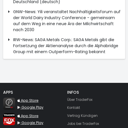
Deutschland (deutsch)
GNW-News: Yili veranstaltet Nachhaltigkeitsforum auf
der World Dairy Industry Conference - gemeinsam
auf dem Weg in eine neue Ära der Milchwirtschaft
nach 2030
IRW-News: SAGA Metals Corp.: SAGA Metals gibt die
Fortsetzung der Aktienanalyse durch die Alphabridge
Group mit einem Outperform-Rating bekannt
APPS
INFOS
TraderFox Flash
Über TraderFox
App Store
Google Play
Kontakt
TraderFox App
App Store
Vertrag Kündigen
Google Play
Jobs bei TraderFox