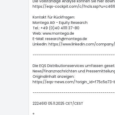
Die vollständige Analyse können Sie hier down
https://eqs-cockpit.com/c/fncls.ssp?u=c4
Kontakt für Rückfragen:
Montega AG - Equity Research
Tel.: +49 (0)40 41111 37-80
Web: www.montega.de
E-Mail: research@montega.de
LinkedIn: https://www.linkedin.com/compan
----------------------------------------
Die EQS Distributionsservices umfassen geset
News/Finanznachrichten und Pressemitteilun
Originalinhalt anzeigen:
https://eqs-news.com/?origin_id=f75c5a73
----------------------------------------
2224610 05.11.2025 CET/CEST
°