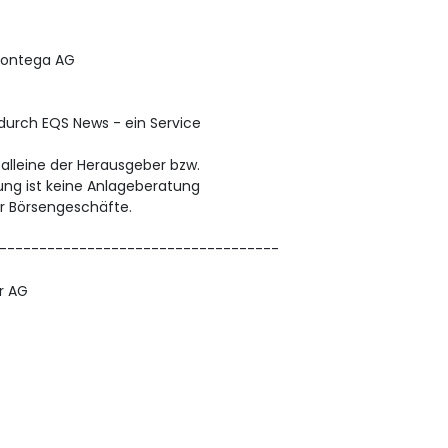
Montega AG
 durch EQS News - ein Service
t alleine der Herausgeber bzw.
dung ist keine Anlageberatung
r Börsengeschäfte.
-----------------------------------
r AG