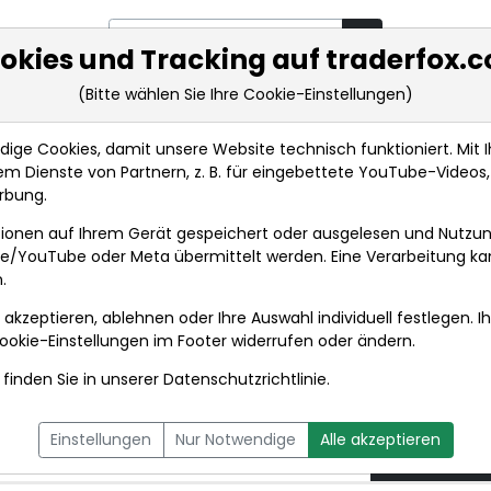
okies und Tracking auf traderfox.
(Bitte wählen Sie Ihre Cookie-Einstellungen)
rkt-Analysen
Market Tools
Realtimekurse
Nachrichten
ge Cookies, damit unsere Website technisch funktioniert. Mit Ih
m Dienste von Partnern, z. B. für eingebettete YouTube-Video
Original-Research: Koenig & Bauer AG (von Montega ...
rbung.
ionen auf Ihrem Gerät gespeichert oder ausgelesen und Nutzu
t
gle/YouTube oder Meta übermittelt werden. Eine Verarbeitung k
.
 akzeptieren, ablehnen oder Ihre Auswahl individuell festlegen. I
DPA-AFX PROFEED
DPA-AFX COMPACT
ookie-Einstellungen
im Footer widerrufen oder ändern.
finden Sie in unserer
Datenschutzrichtlinie
.
oenig & Bauer AG (von
05.11.20
Einstellungen
Nur Notwendige
Alle akzeptieren
um 17:49