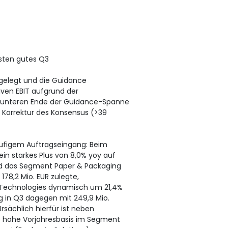
nsten gutes Q3
gelegt und die Guidance
iven EBIT aufgrund der
unteren Ende der Guidance-Spanne
 Korrektur des Konsensus (>39
ufigem Auftragseingang: Beim
n starkes Plus von 8,0% yoy auf
end das Segment Paper & Packaging
178,2 Mio. EUR zulegte,
w Technologies dynamisch um 21,4%
ag in Q3 dagegen mit 249,9 Mio.
rsächlich hierfür ist neben
e hohe Vorjahresbasis im Segment