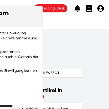
Trading-Desk
com
Anlagetrends
rer Einwilligung
s, Reichweitenmessung
ngsdaten an
ann auch außerhalb der
hre Einwilligung können
NEWSBOT
Weitere Artikel in
25
Kolumnen
 Uhr
GNW-News: DP World baut