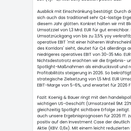
Ausblick mit Einschränkung bestätigt: Durch d
sich auch das traditionell sehr Q4-lastige Erge
diesem Jahr glätten. Konkret halten wir mit Bl
Umsatzziel von 1,3 Mrd. EUR für gut erreichbar.
Umsatzrückgang von bis zu 3,5% yoy verkraftb
operative EBIT 'mit einer höheren Wahrscheinli
des Korridors' sieht, deutet für Q4 allerdings 
niedrigeres operatives EBIT von 30-35 Mio. EUR (
Nichtsdestotrotz erachten wir die Ergebnis- 
Spotlight-Maßnahmen als eindrucksvoll und r
Profitabilitäts steigerung in 2026. So bekräfti
strategische Zielsetzung von 1,5 Mrd. EUR Umsa
EBIT-Marge von 5-6%, und erwartet für 2026 Fo
Fazit: Koenig & Bauer ringt mit den handelsp
wichtigen US-Geschäft (Umsatzanteil 9M: 23%
gleichzeitig Spotlight sichtbare Erfolge zeiti
auch unsere Ergebnisprognosen für 2026 ff. zu
positiv auf den Investment Case der deutlic
Aktie (KBV: 0,6x). Mit einem leicht reduzierten 