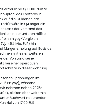
as erfreuliche Q3-EBIT dürfte
bnisprofil des Konzerns in
ick auf die Guidance das
 Hierfür wäre in Q4 sogar ein
ar. Dass der Vorstand das
chkeit in der unteren Hälfte
auf ein im yoy-Vergleich
Vj.: 46,5 Mio. EUR) hin.
und Margenerholung auf Basis der
echnen mit einer weiteren
gte der Vorstand seine
tz bei einer operativen
rtschritte in dieser Richtung.
olitischen Spannungen im
; -5 PP yoy), während
gt. Wir nehmen neben 2025e
rück, blicken aber weiterhin
h unter Buchwert notierenden
Kursziel von 17,00 EUR