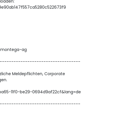
loaden:
619e90ab147f557ca5280c522673f9
y/montega-ag
-----------------------------------
zliche Meldepflichten, Corporate
gen.
-ba65-11f0-be29-0694d9af22cf&lang=de
-----------------------------------