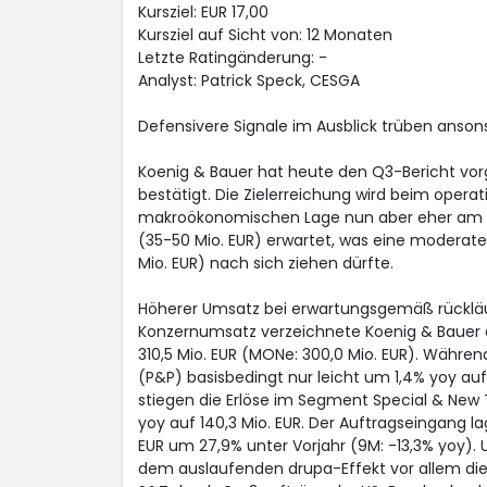
Kursziel: EUR 17,00
Kursziel auf Sicht von: 12 Monaten
Letzte Ratingänderung: -
Analyst: Patrick Speck, CESGA
Defensivere Signale im Ausblick trüben anso
Koenig & Bauer hat heute den Q3-Bericht vor
bestätigt. Die Zielerreichung wird beim operat
makroökonomischen Lage nun aber eher am 
(35-50 Mio. EUR) erwartet, was eine moderate
Mio. EUR) nach sich ziehen dürfte.
Höherer Umsatz bei erwartungsgemäß rücklä
Konzernumsatz verzeichnete Koenig & Bauer ei
310,5 Mio. EUR (MONe: 300,0 Mio. EUR). Währ
(P&P) basisbedingt nur leicht um 1,4% yoy auf 
stiegen die Erlöse im Segment Special & Ne
yoy auf 140,3 Mio. EUR. Der Auftragseingang l
EUR um 27,9% unter Vorjahr (9M: -13,3% yoy). U
dem auslaufenden drupa-Effekt vor allem di