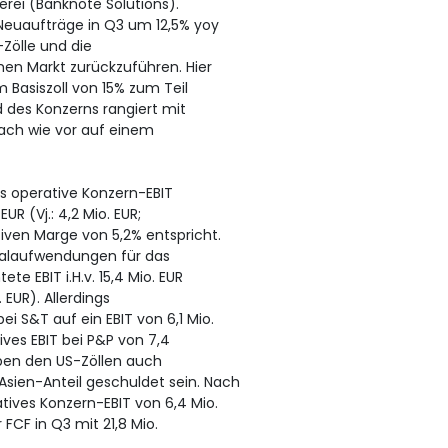
ei (Banknote Solutions).
Neuaufträge in Q3 um 12,5% yoy
-Zölle und die
en Markt zurückzuführen. Hier
 Basiszoll von 15% zum Teil
 des Konzerns rangiert mit
nach wie vor auf einem
as operative Konzern-EBIT
UR (Vj.: 4,2 Mio. EUR;
iven Marge von 5,2% entspricht.
malaufwendungen für das
e EBIT i.H.v. 15,4 Mio. EUR
 EUR). Allerdings
 S&T auf ein EBIT von 6,1 Mio.
ives EBIT bei P&P von 7,4
 neben den US-Zöllen auch
sien-Anteil geschuldet sein. Nach
tives Konzern-EBIT von 6,4 Mio.
r FCF in Q3 mit 21,8 Mio.