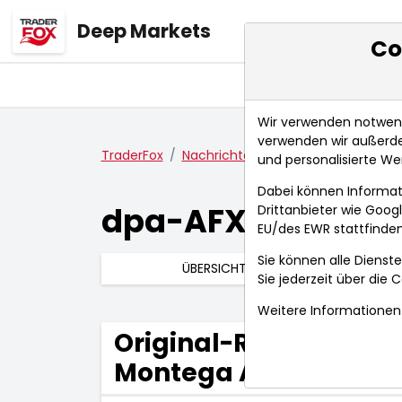
Deep Markets
Co
Übersicht
Ma
Wir verwenden notwendi
verwenden wir außerde
TraderFox
Nachrichten
dpa-AFX Compact
und personalisierte We
Dabei können Informat
dpa-AFX Compac
Drittanbieter wie Goo
EU/des EWR stattfinden
Sie können alle Dienste
ÜBERSICHT
Sie jederzeit über die
C
Weitere Informationen 
Original-Research: K
Montega AG): Kaufen