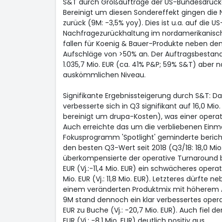
S&T durch Großaufträge der US-Bundesdrucker
Bereinigt um diesen Sondereffekt gingen die 
zurück (9M: -3,5% yoy). Dies ist u.a. auf die US
Nachfragezurückhaltung im nordamerikanisch
fallen für Koenig & Bauer-Produkte neben dem
Aufschläge von >50% an. Der Auftragsbestand
1.035,7 Mio. EUR (ca. 41% P&P; 59% S&T) aber 
auskömmlichen Niveau.
Signifikante Ergebnissteigerung durch S&T: D
verbesserte sich in Q3 signifikant auf 16,0 Mio. E
bereinigt um drupa-Kosten), was einer operat
Auch erreichte das um die verbliebenen Ein
Fokusprogramm 'Spotlight' geminderte berichtet
den besten Q3-Wert seit 2018 (Q3/18: 18,0 Mio.
überkompensierte der operative Turnaround bei
EUR (Vj.:-11,4 Mio. EUR) ein schwächeres operat
Mio. EUR (Vj.: 11,8 Mio. EUR). Letzteres dürfte
einem veränderten Produktmix mit höherem A
9M stand dennoch ein klar verbessertes opera
EUR zu Buche (Vj.: -20,7 Mio. EUR). Auch fiel de
EUR (Vj.: -8,1 Mio. EUR) deutlich positiv aus.