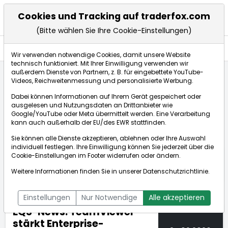
Cookies und Tracking auf traderfox.com
(Bitte wählen Sie Ihre Cookie-Einstellungen)
Nachrichten
Wir verwenden notwendige Cookies, damit unsere Website
technisch funktioniert. Mit Ihrer Einwilligung verwenden wir
außerdem Dienste von Partnern, z. B. für eingebettete YouTube-
Videos, Reichweitenmessung und personalisierte Werbung.
TraderFox
Nachrichten
dpa-AFX Compact
Dabei können Informationen auf Ihrem Gerät gespeichert oder
EQS-News: TeamViewer stärkt Enterprise-Geschäft ...
ausgelesen und Nutzungsdaten an Drittanbieter wie
Google/YouTube oder Meta übermittelt werden. Eine Verarbeitung
kann auch außerhalb der EU/des EWR stattfinden.
dpa-AFX Compact
Sie können alle Dienste akzeptieren, ablehnen oder Ihre Auswahl
individuell festlegen. Ihre Einwilligung können Sie jederzeit über die
ÜBERSICHT
DPA-AFX PROFEED
DPA-AFX COMPACT
Cookie-Einstellungen
im Footer widerrufen oder ändern.
NEWSBOT
Weitere Informationen finden Sie in unserer
Datenschutzrichtlinie
.
Einstellungen
Nur Notwendige
Alle akzeptieren
EQS-News: TeamViewer
stärkt Enterprise-