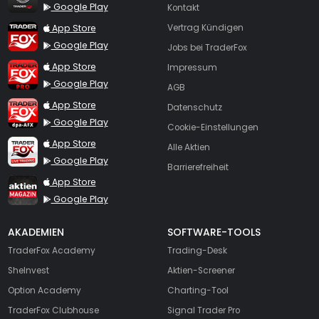
Google Play
Kontakt
TraderFox App
App Store
Vertrag Kündigen
Google Play
Jobs bei TraderFox
TraderFox Pro
App Store
Impressum
Google Play
AGB
TraderFox dpa-AFX ProFeed
App Store
Datenschutz
Google Play
Cookie-Einstellungen
TraderFox Live Trading
App Store
Alle Aktien
Google Play
Barrierefreiheit
TraderFox aktien Magazin
App Store
Google Play
AKADEMIEN
SOFTWARE-TOOLS
TraderFox Academy
Trading-Desk
SheInvest
Aktien-Screener
Option Academy
Charting-Tool
TraderFox Clubhouse
Signal Trader Pro