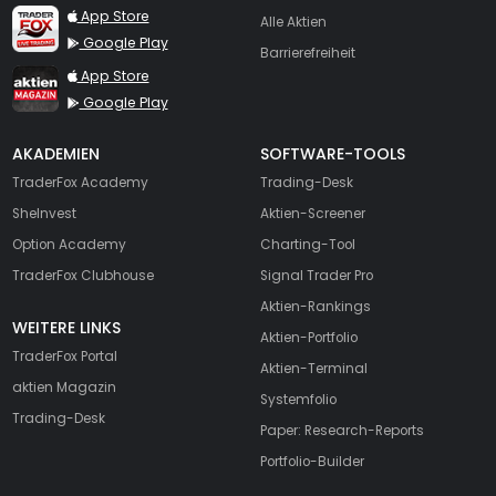
TraderFox Live Trading
App Store
Alle Aktien
Google Play
Barrierefreiheit
TraderFox aktien Magazin
App Store
Google Play
AKADEMIEN
SOFTWARE-TOOLS
TraderFox Academy
Trading-Desk
SheInvest
Aktien-Screener
Option Academy
Charting-Tool
TraderFox Clubhouse
Signal Trader Pro
Aktien-Rankings
WEITERE LINKS
Aktien-Portfolio
TraderFox Portal
Aktien-Terminal
aktien Magazin
Systemfolio
Trading-Desk
Paper: Research-Reports
Portfolio-Builder