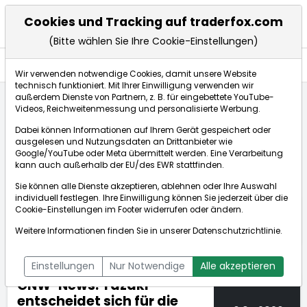
Cookies und Tracking auf traderfox.com
(Bitte wählen Sie Ihre Cookie-Einstellungen)
Nachrichten
Wir verwenden notwendige Cookies, damit unsere Website
technisch funktioniert. Mit Ihrer Einwilligung verwenden wir
außerdem Dienste von Partnern, z. B. für eingebettete YouTube-
Videos, Reichweitenmessung und personalisierte Werbung.
TraderFox
Nachrichten
dpa-AFX Compact
Dabei können Informationen auf Ihrem Gerät gespeichert oder
GNW-News: Yazaki entscheidet sich für die AQX-Pla...
ausgelesen und Nutzungsdaten an Drittanbieter wie
Google/YouTube oder Meta übermittelt werden. Eine Verarbeitung
kann auch außerhalb der EU/des EWR stattfinden.
dpa-AFX Compact
Sie können alle Dienste akzeptieren, ablehnen oder Ihre Auswahl
individuell festlegen. Ihre Einwilligung können Sie jederzeit über die
ÜBERSICHT
DPA-AFX PROFEED
DPA-AFX COMPACT
Cookie-Einstellungen
im Footer widerrufen oder ändern.
NEWSBOT
Weitere Informationen finden Sie in unserer
Datenschutzrichtlinie
.
Einstellungen
Nur Notwendige
Alle akzeptieren
GNW-News: Yazaki
entscheidet sich für die