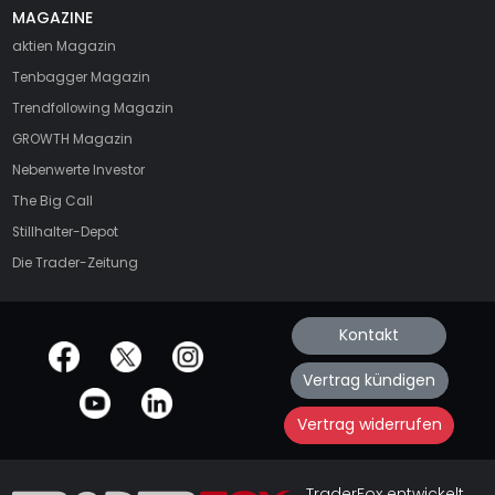
MAGAZINE
aktien
Magazin
Tenbagger Magazin
Trendfollowing Magazin
GROWTH
Magazin
Nebenwerte Investor
The Big Call
Stillhalter-Depot
Die Trader-Zeitung
Kontakt
offizielle Social Media-Accounts
Vertrag kündigen
Vertrag widerrufen
TraderFox entwickelt