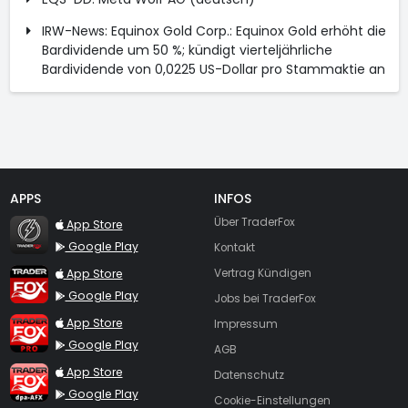
IRW-News: Equinox Gold Corp.: Equinox Gold erhöht die
Bardividende um 50 %; kündigt vierteljährliche
Bardividende von 0,0225 US-Dollar pro Stammaktie an
APPS
INFOS
TraderFox Flash
Über TraderFox
App Store
Google Play
Kontakt
TraderFox App
App Store
Vertrag Kündigen
Google Play
Jobs bei TraderFox
TraderFox Pro
App Store
Impressum
Google Play
AGB
TraderFox dpa-AFX ProFeed
App Store
Datenschutz
Google Play
Cookie-Einstellungen