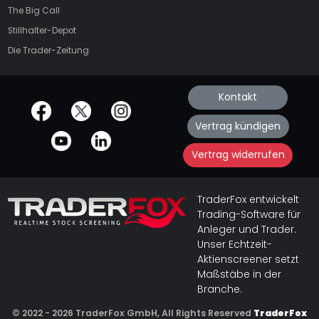
The Big Call
Stillhalter-Depot
Die Trader-Zeitung
Kontakt
offizielle Social Media-Accounts
Vertrag kündigen
Vertrag widerrufen
TraderFox entwickelt
Trading-Software für
Anleger und Trader.
Unser Echtzeit-
Aktienscreener setzt
Maßstäbe in der
Branche.
© 2022 - 2026 TraderFox GmbH, All Rights Reserved
TraderFox