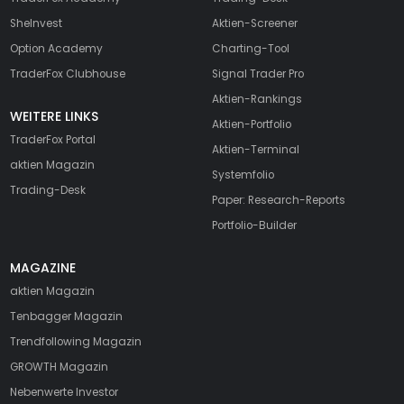
SheInvest
Aktien-Screener
Option Academy
Charting-Tool
TraderFox Clubhouse
Signal Trader Pro
Aktien-Rankings
WEITERE LINKS
Aktien-Portfolio
TraderFox Portal
Aktien-Terminal
aktien Magazin
Systemfolio
Trading-Desk
Paper: Research-Reports
Portfolio-Builder
MAGAZINE
aktien
Magazin
Tenbagger Magazin
Trendfollowing Magazin
GROWTH
Magazin
Nebenwerte Investor