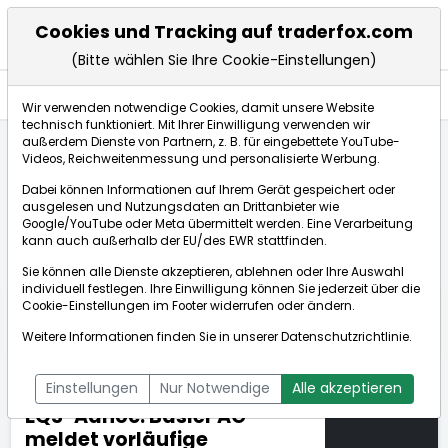
Cookies und Tracking auf traderfox.com
(Bitte wählen Sie Ihre Cookie-Einstellungen)
Nachrichten
Wir verwenden notwendige Cookies, damit unsere Website
technisch funktioniert. Mit Ihrer Einwilligung verwenden wir
außerdem Dienste von Partnern, z. B. für eingebettete YouTube-
Videos, Reichweitenmessung und personalisierte Werbung.
TraderFox
Nachrichten
dpa-AFX Compact
Dabei können Informationen auf Ihrem Gerät gespeichert oder
EQS-Adhoc: Basler AG meldet vorläufige Geschäfts...
ausgelesen und Nutzungsdaten an Drittanbieter wie
Google/YouTube oder Meta übermittelt werden. Eine Verarbeitung
kann auch außerhalb der EU/des EWR stattfinden.
dpa-AFX Compact
Sie können alle Dienste akzeptieren, ablehnen oder Ihre Auswahl
individuell festlegen. Ihre Einwilligung können Sie jederzeit über die
ÜBERSICHT
DPA-AFX PROFEED
DPA-AFX COMPACT
Cookie-Einstellungen
im Footer widerrufen oder ändern.
NEWSBOT
Weitere Informationen finden Sie in unserer
Datenschutzrichtlinie
.
Einstellungen
Nur Notwendige
Alle akzeptieren
EQS-Adhoc: Basler AG
meldet vorläufige