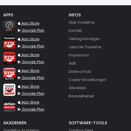
APPS
INFOS
TraderFox Flash
Über TraderFox
App Store
Google Play
Kontakt
TraderFox App
App Store
Vertrag Kündigen
Google Play
Jobs bei TraderFox
TraderFox Pro
App Store
Impressum
Google Play
AGB
TraderFox dpa-AFX ProFeed
App Store
Datenschutz
Google Play
Cookie-Einstellungen
TraderFox Live Trading
App Store
Alle Aktien
Google Play
Barrierefreiheit
TraderFox aktien Magazin
App Store
Google Play
AKADEMIEN
SOFTWARE-TOOLS
TraderFox Academy
Trading-Desk